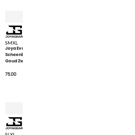
S
M
XL
Joya Evolution
Scheenbeschermers
Goud Zwart
75.00
S
L
XL