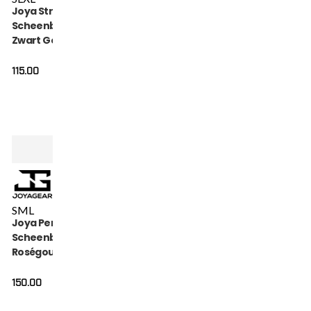
Joya Strike
Scheenbeschermers
Zwart Goud
115.00
S
M
L
Joya Performance
Scheenbeschermers
Roségoud Wit
150.00