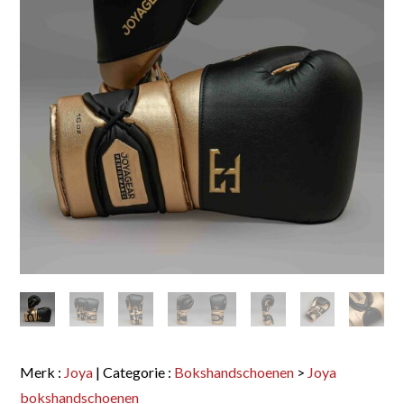
Merk :
Joya
| Categorie :
Bokshandschoenen
>
Joya
bokshandschoenen