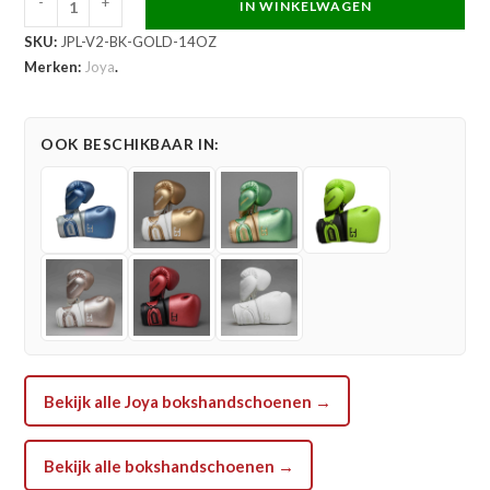
-
+
IN WINKELWAGEN
Joya
SKU:
JPL-V2-BK-GOLD-14OZ
Performance
Merken:
Joya
.
V2
Veters
Bokshandschoenen
OOK BESCHIKBAAR IN:
Zwart
Goud
aantal
Bekijk alle Joya bokshandschoenen →
Bekijk alle bokshandschoenen →