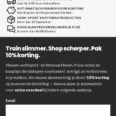
naar NL & BE m.u.v. bokszakken
AUTOMATISCH SPAREN VOOR KORTING
Wordt gratis Vechtsportwinkel Member
2500+ SPORT EN FITNESS PRODUCTEN
Meer dan 30 Topmerken
HOGE KLANTBEOORDELINGEN (8.5/10)
En meer dan 40.000 klanten
Train slimmer. Shop scherper. Pak
10% korting.
Nieuwe vechtsport- en fitnessartikelen, frisse acties en
kooptips die miskopen voorkomen? Je krijgt ze rechtstreeks
in je mailbox. Als nieuwe abonnee krijg je direct
10% korting
op jouw eerste bestelling — daarna spaar je automatisch
voor
extra voordeel
bij iedere volgende aankoop.
Email