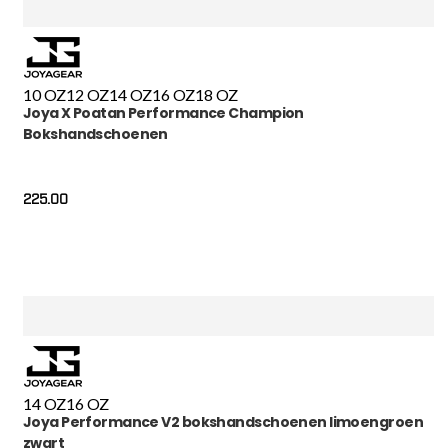
10 OZ
12 OZ
14 OZ
16 OZ
18 OZ
Joya X Poatan Performance Champion
Bokshandschoenen
225.00
14 OZ
16 OZ
Joya Performance V2 bokshandschoenen limoengroen
zwart