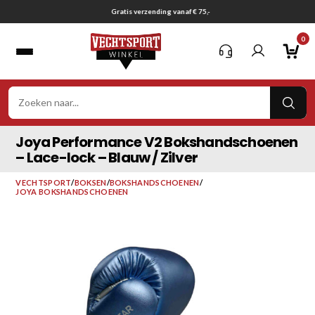
Ga
Gratis verzending vanaf € 75,-
naar
0
inhoud
VER
ZOE
Joya Performance V2 Bokshandschoenen
– Lace-lock – Blauw / Zilver
VECHTSPORT
/
BOKSEN
/
BOKSHANDSCHOENEN
/
JOYA BOKSHANDSCHOENEN