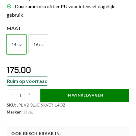
Duurzame microfiber PU voor intensief dagelijks
gebruik
MAAT
14 oz
16 oz
14 OZ
16 OZ
175.00
Ruim op voorraad
-
+
IN WINKELWAGEN
Joya
SKU:
JPL-V2-BLUE-SILVER-14OZ
Performance
Merken:
Joya
.
V2
Bokshandschoenen
-
OOK BESCHIKBAAR IN: