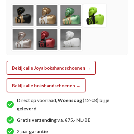
Lace-
lock
-
Blauw
/
Zilver
aantal
Bekijk alle Joya bokshandschoenen →
Bekijk alle bokshandschoenen →
Direct op voorraad,
Woensdag
(12-08) bij je
geleverd
Gratis verzending
v.a. €75,- NL/BE
2 jaar
garantie