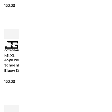
150.00
M
L
XL
Joya Performance
Scheenbeschermers
Blauw Zilver
150.00