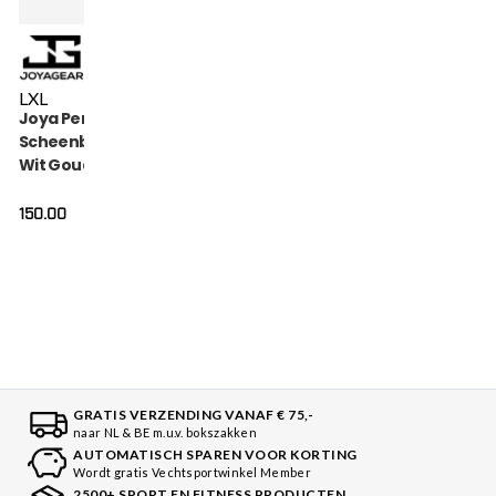
L
XL
Joya Performance
Scheenbeschermers
Wit Goud
150.00
GRATIS VERZENDING VANAF € 75,-
naar NL & BE m.u.v. bokszakken
AUTOMATISCH SPAREN VOOR KORTING
Wordt gratis Vechtsportwinkel Member
2500+ SPORT EN FITNESS PRODUCTEN