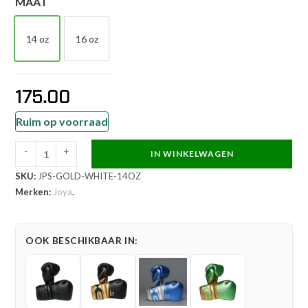
MAAT
14 oz
16 oz
14 OZ
16 OZ
175.00
Ruim op voorraad
-
+
IN WINKELWAGEN
Joya
SKU:
JPS-GOLD-WHITE-14OZ
Performance
Merken:
Joya
.
V2
Bokshandschoenen
Goud
OOK BESCHIKBAAR IN:
Wit
aantal