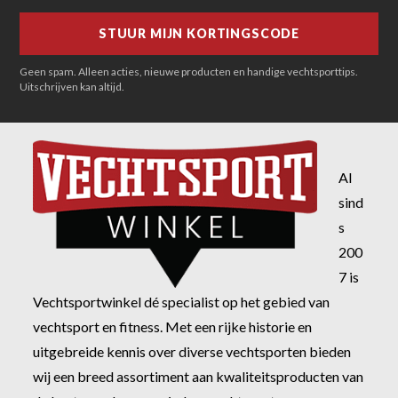
Geen spam. Alleen acties, nieuwe producten en handige vechtsporttips.
Uitschrijven kan altijd.
Al
sind
s
200
7 is
Vechtsportwinkel dé specialist op het gebied van
vechtsport en fitness. Met een rijke historie en
uitgebreide kennis over diverse vechtsporten bieden
wij een breed assortiment aan kwaliteitsproducten van