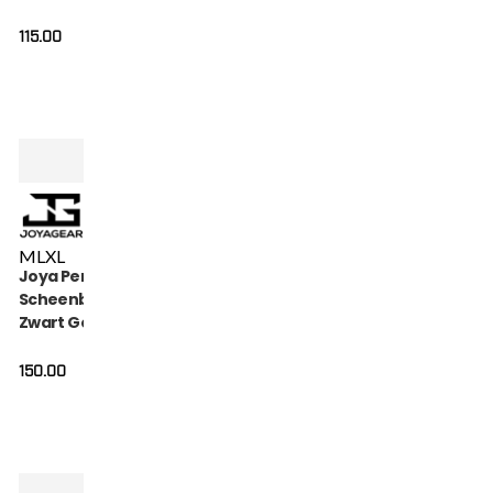
115.00
M
L
XL
Joya Performance
Scheenbeschermers
Zwart Goud
150.00