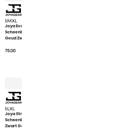
S
M
XL
Joya Evolution
Scheenbeschermers
Goud Zwart
75.00
S
L
XL
Joya Strike
Scheenbeschermers
Zwart Goud