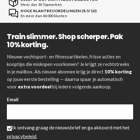
Meer dan 30 Topmerken
HOGE KLANTBEOORDELINGEN (8.5/10)
En meer dan 40.000 klanten
Train slimmer. Shop scherper. Pak
10% korting.
Nieuwe vechtsport- en fitnessartikelen, frisse acties en
kooptips die miskopen voorkomen? Je krijgt ze rechtstreeks
in je mailbox. Als nieuwe abonnee krijg je direct
10% korting
op jouw eerste bestelling — daarna spaar je automatisch
voor
extra voordeel
bij iedere volgende aankoop.
Email
Ik ontvang graag de nieuwsbrief en ga akkoord met het
privacybeleid
.