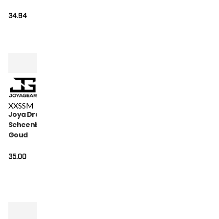
Gold
34.94
XXS
S
M
Joya Dragon Kinder
Scheenbeschermers
Goud
35.00