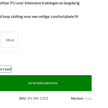
iber PU voor intensieve trainingen en langdurig
 loop sluiting voor een veilige, comfortabele fit
16 oz
OZ
16 OZ
orraad
IN WINKELWAGEN
SKU:
JPS-WH-12OZ
Merken:
Joya
.