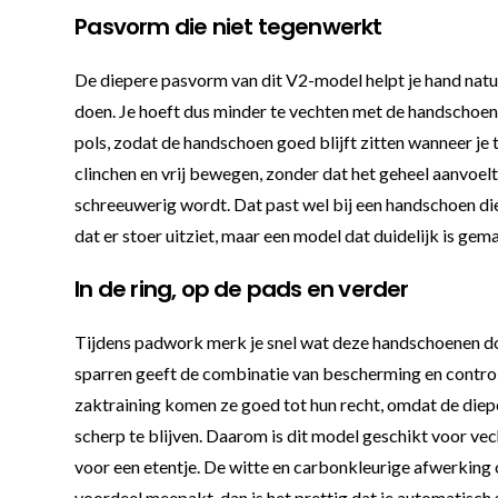
Pasvorm die niet tegenwerkt
De diepere pasvorm van dit V2-model helpt je hand natuurl
doen. Je hoeft dus minder te vechten met de handschoen z
pols, zodat de handschoen goed blijft zitten wanneer je
clinchen en vrij bewegen, zonder dat het geheel aanvoelt
schreeuwerig wordt. Dat past wel bij een handschoen di
dat er stoer uitziet, maar een model dat duidelijk is gem
In de ring, op de pads en verder
Tijdens padwork merk je snel wat deze handschoenen doe
sparren geeft de combinatie van bescherming en controle
zaktraining komen ze goed tot hun recht, omdat de diepe
scherp te blijven. Daarom is dit model geschikt voor vec
voor een etentje. De witte en carbonkleurige afwerking o
voordeel meepakt, dan is het prettig dat je automatisch 