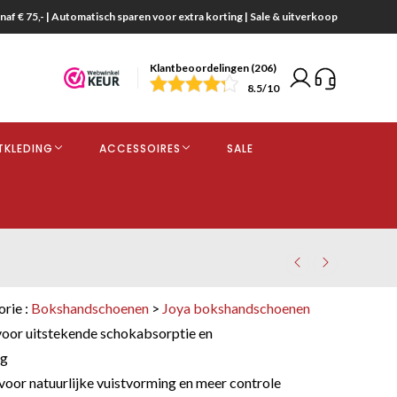
naf € 75,- | Automatisch sparen voor extra korting | Sale & uitverkoop
Klantbeoordelingen (206)
end
8.5
/10
opdracht
TKLEDING
ACCESSOIRES
SALE
kjes
orie :
Bokshandschoenen
>
Joya bokshandschoenen
voor uitstekende schokabsorptie en
ng
oor natuurlijke vuistvorming en meer controle