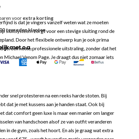
e
paren voor
extra korting
erfijnd is dat je vingers vanzelf weten wat ze moeten
00 tevreden klanten
op sluitsysteem zorgt voor een stevige sluiting rond de
epland. Door het flexibele ontwerp kun je ook prima
ijk met o.a.
odel een nette, professionele uitstraling, zonder dat het
en Michael Venom Page. Je draagt dus niet zomaar iets
er snel protesteren na een reeks harde stoten. Bij
bt dat je met kussens aan je handen staat. Ook bij
eet dat comfort geen luxe is maar een manier om langer
wisselen van handschoen alsof ze van outfit veranderen
 in de gym, zoals het hoort. En als je graag wat extra
lling vanaf €75,- wordt bovendien gratis verzonden naar