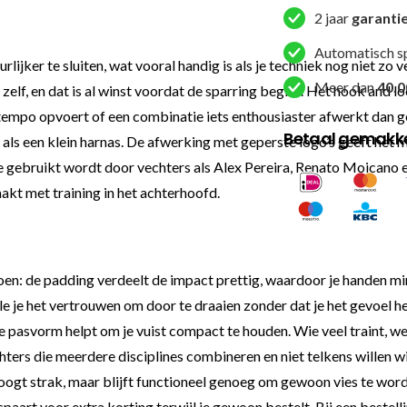
2 jaar
garanti
Automatisch s
ijker te sluiten, wat vooral handig is als je techniek nog niet zo v
Meer dan
40.0
elf, en dat is al winst voordat de sparring begint. Het hook and lo
 tempo opvoert of een combinatie iets enthousiaster afwerkt dan g
Betaal gemakkel
 als een klein harnas. De afwerking met geperste logo’s geeft het m
e gebruikt wordt door vechters als Alex Pereira, Renato Moicano 
aakt met training in het achterhoofd.
n: de padding verdeelt de impact prettig, waardoor je handen mind
 je het vertrouwen om door te draaien zonder dat je het gevoel he
 pasvorm helpt om je vuist compact te houden. Wie veel traint, w
hters die meerdere disciplines combineren en niet telkens willen 
ogt strak, maar blijft functioneel genoeg om gewoon vies te worden
spaart voor extra korting terwijl je gewoon bestelt. Bij een beste