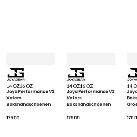
MADO
, NL | 30-01-2026
14 OZ
16 OZ
14 OZ
16 OZ
14 
Joya Performance V2
Joya Performance V2
Joya
Veters
Veters
Bok
Bokshandschoenen
Bokshandschoenen
Gro
Rood Zwart
Wit Carbon
175.00
175.00
175.