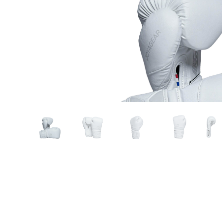
Karate
Voor dam
Zakhand
Taekwondo
Trainin
Brazilian Jiu jitsu
Bokszak
Bevestig
Krav Maga
bokszak
Bokspop
Stoot- e
Stootkus