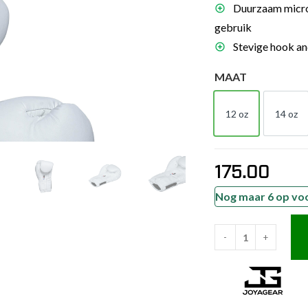
Duurzaam microf
es
gebruik
schoenen
Stevige hook and
gsartikelen
MAAT
ingsmateriaal
12 oz
14 oz
12 OZ
14 
pen
n trapkussens
175.00
sens en pads
Nog maar 6 op vo
-
+
Joya
Performance
V2
Bokshandschoenen