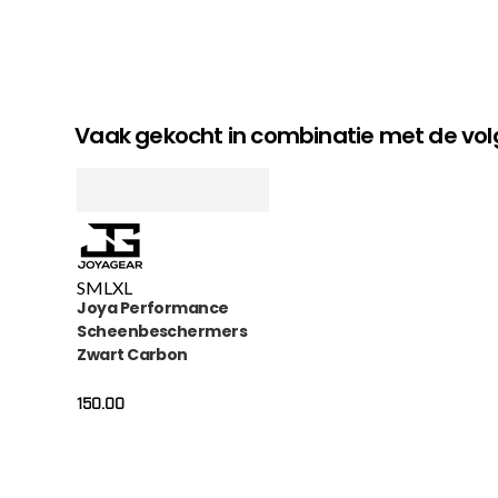
Vaak gekocht in combinatie met de v
S
M
L
XL
Joya Performance
Scheenbeschermers
Zwart Carbon
150.00