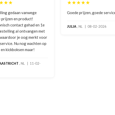
★★★
★★★★★
 prijzen, goede service
Zeer betrouwbaar en persoo
benadering van de klant. Ze
hoog servicelevel. Bestelde
, NL | 08-02-2026
bokshandschoenen hadden
gebruikssporen. Hierover e
melding gedaan per e-mail 
foto's. Dezelfde avond werd
gebeld door Hans van den I
handschoenen bleken een
geretourneerd product, maa
stond nergens vermeld. Sam
een goede oplossing gekom
een extra korting voor de
handschoenen. En binnen en
dagen stond het bedrag al o
rekening. Echt top!