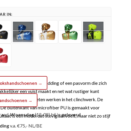
R IN:
n prutsen met slappe padding of een pasvorm die zich
a bokshandschoenen →
kkelijker een vuist maakt en net wat rustiger kunt
n maar soms ook moeten werken in het clinchwerk. De
shandschoenen →
n. De buitenkant van microfiber PU is gemaakt voor
raad,
Woensdag
(12-08) bij je
geleverd
taat is een model dat stevig aanvoelt, maar niet zo stijf
nding
v.a. €75,- NL/BE