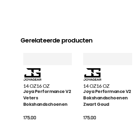
Gerelateerde producten
14 OZ
16 OZ
14 OZ
16 OZ
Joya Performance V2
Joya Performance V2
Veters
Bokshandschoenen
Bokshandschoenen
Zwart Goud
Wit Goud
175.00
175.00