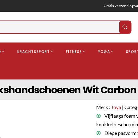
Gratis verzending va
Verz
zoek
G
KRACHTSSPORT
FITNESS
YOGA
SPOR
ndschoenen
Boksbeschermers
Boksbroe
Bandages
okshandschoenen Wit Carbon
Gebitsbescherming
dschoenen
Merk :
Joya
| Categ
o
Vijflaags foam 
knokkelbeschermi
deren
Diepe pasvorm v