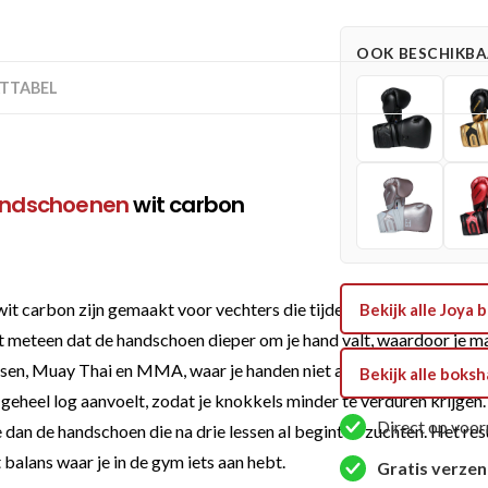
Wit
Carbon
OOK BESCHIKBAA
aantal
TTABEL
ndschoenen
wit carbon
arbon zijn gemaakt voor vechters die tijdens training niet wille
Bekijk alle Joy
kt meteen dat de handschoen dieper om je hand valt, waardoor je ma
oksen, Muay Thai en MMA, waar je handen niet alleen moeten slaa
Bekijk alle bok
geheel log aanvoelt, zodat je knokkels minder te verduren krijge
Direct op voor
an de handschoen die na drie lessen al begint te zuchten. Het resul
ort balans waar je in de gym iets aan hebt.
Gratis verze