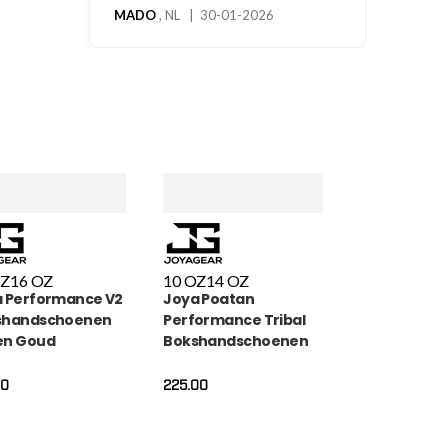
OZ
16 OZ
10 OZ
14 OZ
 Performance V2
Joya Poatan
shandschoenen
Performance Tribal
en Goud
Bokshandschoenen
00
225.00