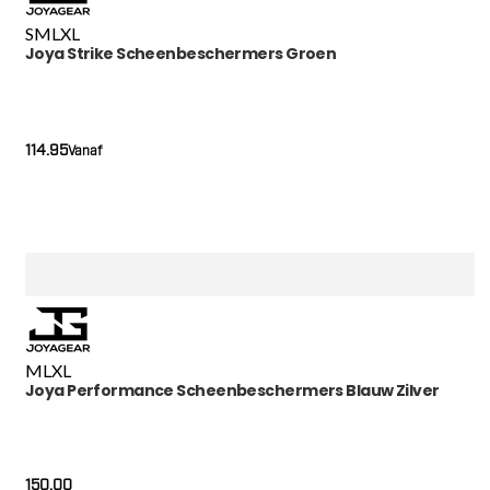
S
M
L
XL
Joya Strike Scheenbeschermers Groen
114.95
Vanaf
M
L
XL
Joya Performance Scheenbeschermers Blauw Zilver
150.00