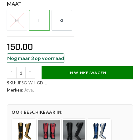
MAAT
M
L
XL
M
L
XL
150.00
Nog maar 3 op voorraad
-
+
IN WINKELWAGEN
Joya
SKU:
JPSG-WH-GD-L
Performance
Merken:
Joya
.
Scheenbeschermers
Wit
Goud
OOK BESCHIKBAAR IN:
aantal