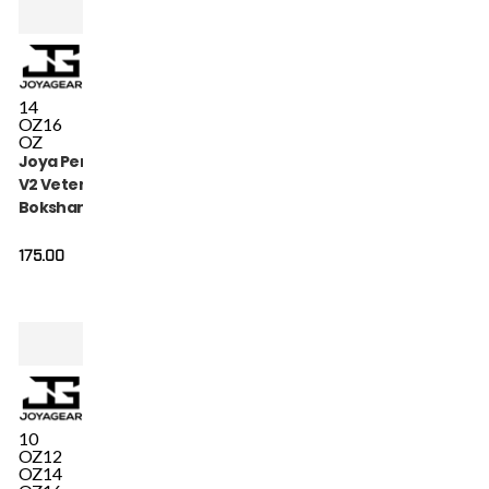
14
OZ
16
OZ
Joya Performance
V2 Veters
Bokshandschoenen
Groen Goud
175.00
10
OZ
12
OZ
14