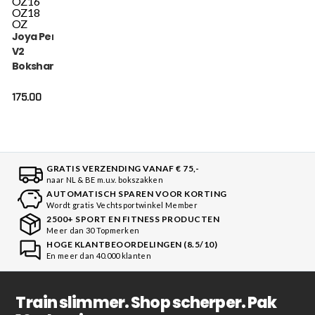
OZ
16
OZ
18
OZ
Joya Performance
V2
Bokshandschoenen
Zwart Carbon
175.00
GRATIS VERZENDING VANAF € 75,-
naar NL & BE m.u.v. bokszakken
AUTOMATISCH SPAREN VOOR KORTING
Wordt gratis Vechtsportwinkel Member
2500+ SPORT EN FITNESS PRODUCTEN
Meer dan 30 Topmerken
HOGE KLANTBEOORDELINGEN (8.5/10)
En meer dan 40.000 klanten
Train slimmer. Shop scherper. Pak