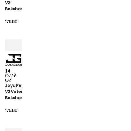
V2
Bokshandschoenen
Zwart Goud
175.00
14
OZ
16
OZ
Joya Performance
V2 Veters
Bokshandschoenen
Rood Zwart
175.00