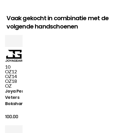
Vaak gekocht in combinatie met de
volgende handschoenen
10
OZ
12
OZ
14
OZ
18
OZ
Joya Performance
Veters
Bokshandschoenen
Zwart Carbon
100.00