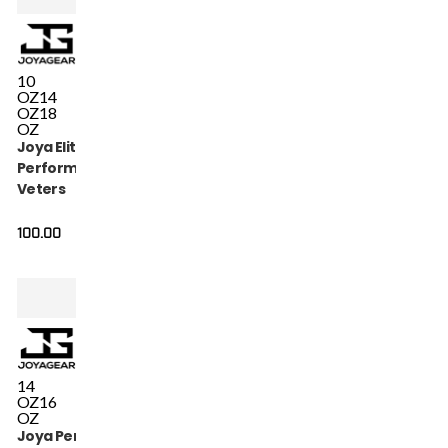
10
OZ
14
OZ
18
OZ
Joya Elite
Performance
Veters
Bokshandschoenen
Leer Zwart
100.00
14
OZ
16
OZ
Joya Performance