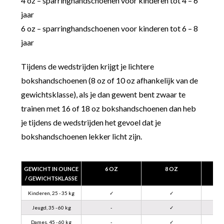
4 oz – sparringhandschoenen voor kinderen tot 4 – 6
jaar
6 oz – sparringhandschoenen voor kinderen tot 6 – 8
jaar
Tijdens de wedstrijden krijgt je lichtere
bokshandschoenen (8 oz of 10 oz afhankelijk van de
gewichtsklasse), als je dan gewent bent zwaar te
trainen met 16 of 18 oz bokshandschoenen dan heb
je tijdens de wedstrijden het gevoel dat je
bokshandschoenen lekker licht zijn.
GEWICHT IN OUNCE
6 OZ
8 OZ
/ GEWICHTSKLASSE
Kinderen, 25 - 35 kg
✓
✓
Jeugd, 35 - 60 kg
-
✓
Dames, 45 - 60 kg
-
✓