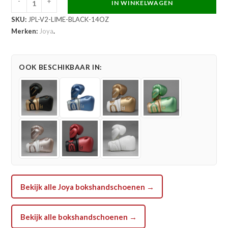
-
+
IN WINKELWAGEN
Joya
SKU:
JPL-V2-LIME-BLACK-14OZ
Performance
Merken:
Joya
.
V2
Veters
Bokshandschoenen
OOK BESCHIKBAAR IN:
Limoengroen
Zwart
aantal
Bekijk alle Joya bokshandschoenen →
Bekijk alle bokshandschoenen →