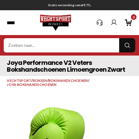
Ga
Gratis verzending vanaf € 75,-
naar
0
inhoud
VER
ZOE
Joya Performance V2 Veters
Bokshandschoenen Limoengroen Zwart
VECHTSPORT
/
BOKSEN
/
BOKSHANDSCHOENEN
/
JOYA BOKSHANDSCHOENEN