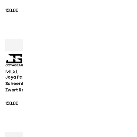
150.00
M
L
XL
Joya Performance
Scheenbeschermers
Zwart Rood
150.00