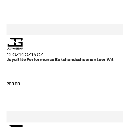
12 OZ
14 OZ
16 OZ
Joya Elite Performance Bokshandschoenen Leer Wit
200.00