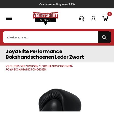
Ga
Gratis verzending vanaf € 75,-
naar
0
inhoud
VER
ZOE
Joya Elite Performance
Bokshandschoenen Leder Zwart
VECHTSPORT
/
BOKSEN
/
BOKSHANDSCHOENEN
/
JOYA BOKSHANDSCHOENEN