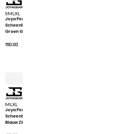
S
M
L
XL
Joya Performance
Scheenbeschermers
Groen Goud
150.00
M
L
XL
Joya Performance
Scheenbeschermers
Blauw Zilver