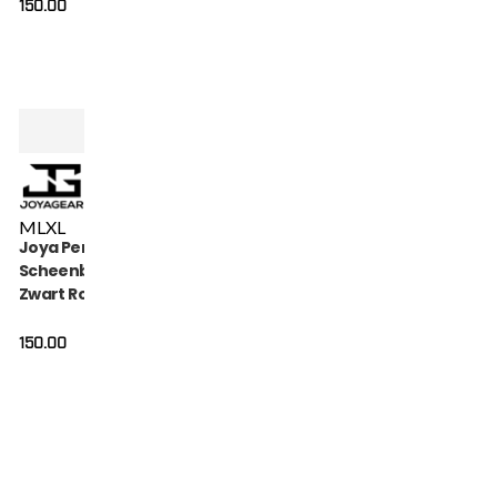
150.00
M
L
XL
Joya Performance
Scheenbeschermers
Zwart Rood
150.00