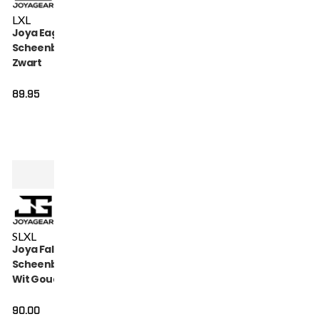
L
XL
Joya Eagle
Scheenbeschermers
Zwart
89.95
S
L
XL
Joya Falcon
Scheenbeschermer
Wit Goud
90.00