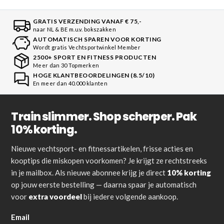
GRATIS VERZENDING VANAF € 75,-
naar NL & BE m.u.v. bokszakken
AUTOMATISCH SPAREN VOOR KORTING
Wordt gratis Vechtsportwinkel Member
2500+ SPORT EN FITNESS PRODUCTEN
Meer dan 30 Topmerken
HOGE KLANTBEOORDELINGEN (8.5/10)
En meer dan 40.000 klanten
Train slimmer. Shop scherper. Pak
10% korting.
Nieuwe vechtsport- en fitnessartikelen, frisse acties en
kooptips die miskopen voorkomen? Je krijgt ze rechtstreeks
in je mailbox. Als nieuwe abonnee krijg je direct
10% korting
op jouw eerste bestelling — daarna spaar je automatisch
voor
extra voordeel
bij iedere volgende aankoop.
Email