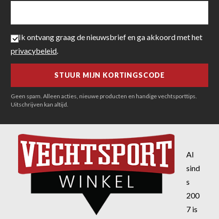
Ik ontvang graag de nieuwsbrief en ga akkoord met het
privacybeleid
.
Geen spam. Alleen acties, nieuwe producten en handige vechtsporttips.
Uitschrijven kan altijd.
Al
sind
s
200
7 is