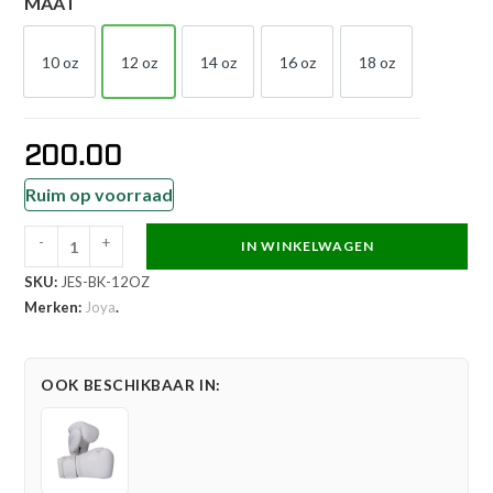
MAAT
10 oz
12 oz
14 oz
16 oz
18 oz
10 OZ
12 OZ
14 OZ
16 OZ
18 OZ
200.00
Ruim op voorraad
-
+
IN WINKELWAGEN
Joya
SKU:
JES-BK-12OZ
Elite
Merken:
Joya
.
Performance
Bokshandschoenen
Leder
OOK BESCHIKBAAR IN:
Zwart
aantal