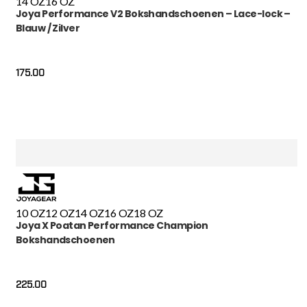
14 OZ
16 OZ
Joya Performance V2 Bokshandschoenen – Lace-lock –
Blauw / Zilver
175.00
10 OZ
12 OZ
14 OZ
16 OZ
18 OZ
Joya X Poatan Performance Champion
Bokshandschoenen
225.00