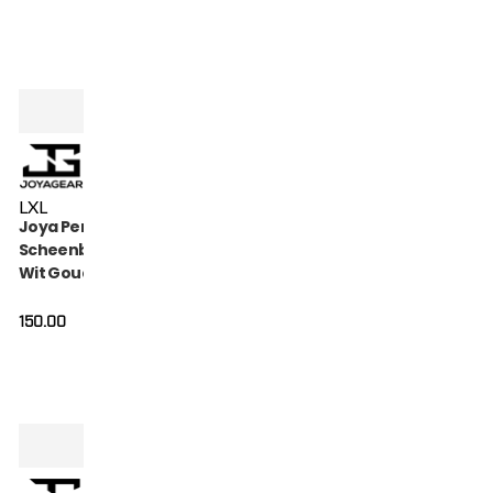
L
XL
Joya Performance
Scheenbeschermers
Wit Goud
150.00