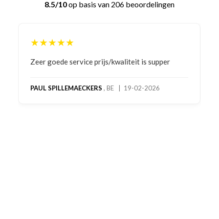
8.5/10
op basis van 206 beoordelingen
★★★★★
Bestelling gedaan vanwege goede prijzen en
product! Telefonisch contact gehad en 1e deel
bestelling al ontvangen met gifts, waardoor je
oog merkt voor echte service. Nu nog wachten
op deel 2 en kickboksen maar!
MC MAASTRICHT
, NL | 11-02-2026