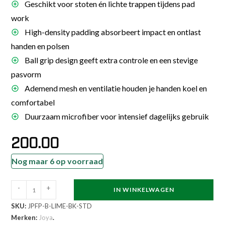
Geschikt voor stoten én lichte trappen tijdens pad
work
High-density padding absorbeert impact en ontlast
handen en polsen
Ball grip design geeft extra controle en een stevige
pasvorm
Ademend mesh en ventilatie houden je handen koel en
comfortabel
Duurzaam microfiber voor intensief dagelijks gebruik
200.00
Nog maar 6 op voorraad
Joya
-
+
IN WINKELWAGEN
Performance
SKU:
JPFP-B-LIME-BK-STD
Focus
Merken:
Joya
.
Pads