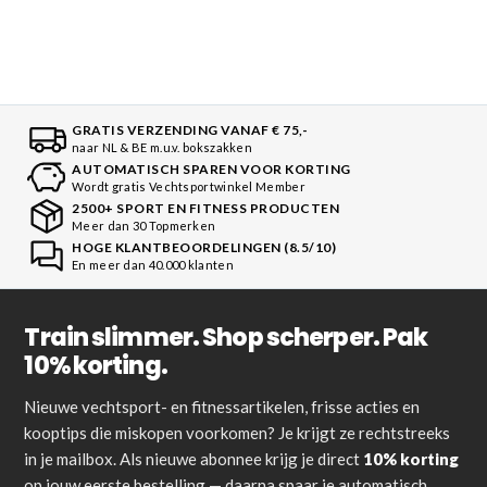
GRATIS VERZENDING VANAF € 75,-
naar NL & BE m.u.v. bokszakken
AUTOMATISCH SPAREN VOOR KORTING
Wordt gratis Vechtsportwinkel Member
2500+ SPORT EN FITNESS PRODUCTEN
Meer dan 30 Topmerken
HOGE KLANTBEOORDELINGEN (8.5/10)
En meer dan 40.000 klanten
Train slimmer. Shop scherper. Pak
10% korting.
Nieuwe vechtsport- en fitnessartikelen, frisse acties en
kooptips die miskopen voorkomen? Je krijgt ze rechtstreeks
in je mailbox. Als nieuwe abonnee krijg je direct
10% korting
op jouw eerste bestelling — daarna spaar je automatisch