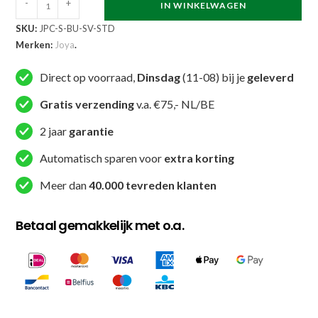
Joya
-
+
IN WINKELWAGEN
Performance
SKU:
JPC-S-BU-SV-STD
CM100
Merken:
Joya
.
Handpads
Blauw
Direct op voorraad,
Dinsdag
(11-08) bij je
geleverd
Zilver
Gratis verzending
v.a. €75,- NL/BE
aantal
2 jaar
garantie
Automatisch sparen voor
extra korting
Meer dan
40.000 tevreden klanten
Betaal gemakkelijk met o.a.