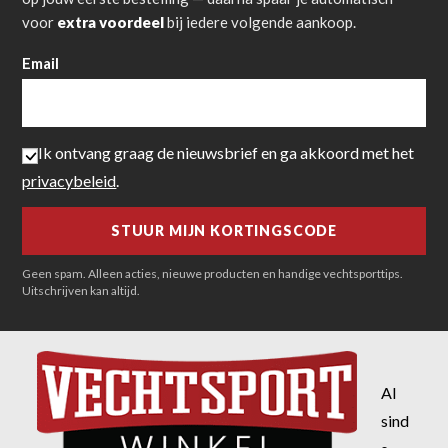
voor
extra voordeel
bij iedere volgende aankoop.
Email
Ik ontvang graag de nieuwsbrief en ga akkoord met het
privacybeleid
.
Geen spam. Alleen acties, nieuwe producten en handige vechtsporttips.
Uitschrijven kan altijd.
Al
sind