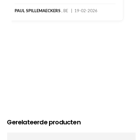
product! Telefonisch contact gehad en 1e deel
bestelling al ontvangen met gifts, waardoor je
oog merkt voor echte service. Nu nog wachten
op deel 2 en kickboksen maar!
MC MAASTRICHT
, NL | 11-02-2026
Gerelateerde producten