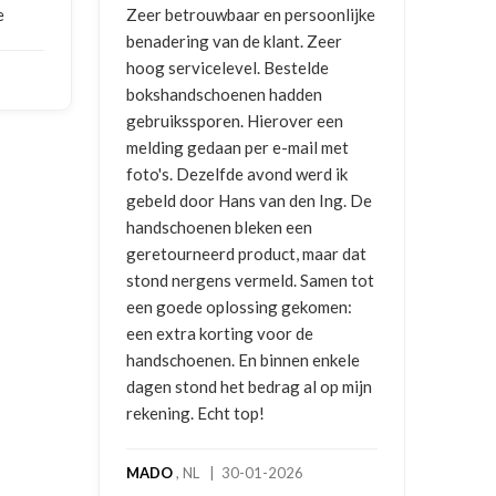
e
Zeer betrouwbaar en persoonlijke
Goed
benadering van de klant. Zeer
ontv
hoog servicelevel. Bestelde
bokshandschoenen hadden
NIC
gebruikssporen. Hierover een
2026
melding gedaan per e-mail met
foto's. Dezelfde avond werd ik
gebeld door Hans van den Ing. De
handschoenen bleken een
geretourneerd product, maar dat
stond nergens vermeld. Samen tot
een goede oplossing gekomen:
een extra korting voor de
handschoenen. En binnen enkele
dagen stond het bedrag al op mijn
rekening. Echt top!
MADO
, NL | 30-01-2026