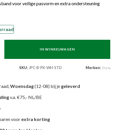
sband voor veilige pasvorm en extra ondersteuning
orraad
IN WINKELWAGEN
SKU:
JPC-B-PK-WH-STD
Merken:
Joya
.
raad,
Woensdag
(12-08) bij je
geleverd
nding
v.a. €75,- NL/BE
e
paren voor
extra korting