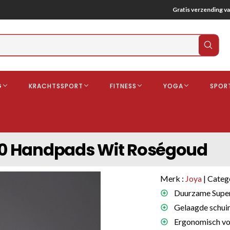
Gratis verzending va
Verz
zoek
G
KRACHTSSPORT
FITNESS
YOGA
SPOR
ndschoenen
Boksbeschermers
Boksbroe
Bandages
0 Handpads Wit Roségoud
Gebitsbescherming
dschoenen
Merk :
Joya
| Categ
o
Duurzame Super 
Gelaagde schuim
deren
Ergonomisch voo