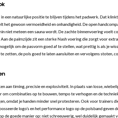
ok
een natuurlijke positie te blijven tijdens het padwerk. Dat klinkt
heelt het gewoon vermoeidheid en onhandigheid. De open handcompar
enin niet meteen een sauna wordt. De zachte binnenvoering voelt 
Aan de palmzijde zit een sterke Nash voering die zorgt voor extra 
gelijk om de pasvorm goed af te stellen, wat prettig is als je wiss
t te zetten, de pols goed te laten aansluiten en vervolgens stoten,
ten
ken aan timing, precisie en explosiviteit. In plaats van losse, wie
ker om combinaties op te bouwen, tempo te verhogen en de techniek
ngen, omdat je handen minder snel protesteren. Ook voor trainers 
osseerde logo’s en het performance logo op de polsband geven de 
p de goede manier op: niet schreeuwerig, wel duidelijk gemaakt voo