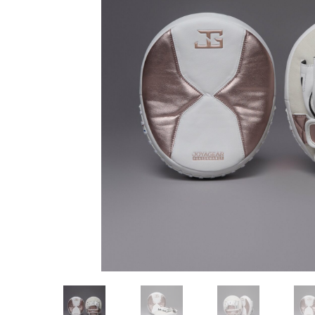
Karate
Voor dam
Zakhand
Taekwondo
Trainin
Brazilian Jiu jitsu
Bokszak
Bevestig
Krav Maga
bokszak
Bokspop
Stoot- e
Stootkus