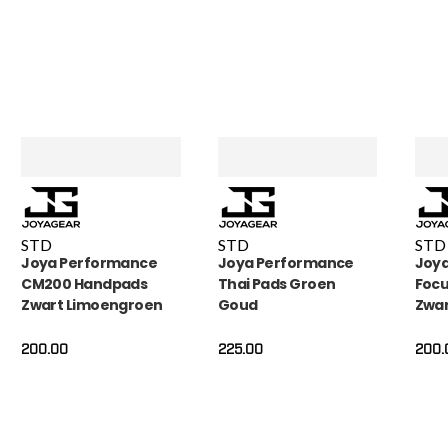
STD
STD
STD
Joya Performance
Joya Performance
Joy
CM200 Handpads
Thai Pads Groen
Focu
Zwart Limoengroen
Goud
Zwar
200.00
225.00
200.