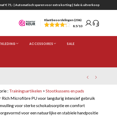
naf € 75,- | Automatisch sparen voor extra korting | Sale & uitverkoop
Klantbeoordelingen (206)
end
8.5
/10
opdracht
TKLEDING
ACCESSOIRES
SALE
kjes
orie :
Trainingsartikelen
>
Stootkussens en pads
Rich Microfibre PU voor langdurig intensief gebruik
vulling voor sterke schokabsorptie en comfort
rgevormd voor een natuurlijke en stabiele handpositie