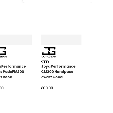
STD
a Performance
Joya Performance
s Pads FM200
CM200 Handpads
t Rood
Zwart Goud
00
200.00