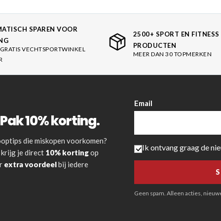
ATISCH SPAREN VOOR
2500+ SPORT EN FITNESS
NG
PRODUCTEN
GRATIS VECHTSPORTWINKEL
MEER DAN 30 TOPMERKEN
R
Email
Pak 10% korting.
 kooptips die miskopen voorkomen?
Ik ontvang graag de ni
krijg je direct
10% korting
op
or
extra voordeel
bij iedere
Geen spam. Alleen acties, nieuwe 