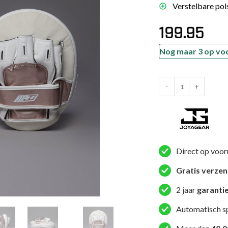
Verstelbare pol
es
schoenen
199.95
gsartikelen
Nog maar 3 op vo
ingsmateriaal
Joya
-
+
Performance
pen
CM200
n trapkussens
Handpads
sens en pads
Wit
Roségoud
Direct op voor
aantal
Gratis verze
2 jaar
garanti
Automatisch s