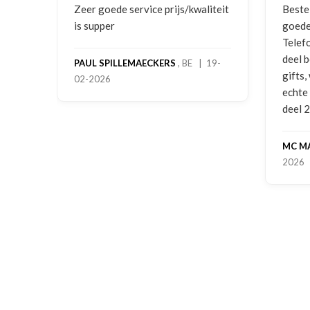
ging
Zeer goede service prijs/kwaliteit
Beste
is supper
goede
Telef
deel 
PAUL SPILLEMAECKERS
, BE | 19-
gifts
02-2026
-
echte
deel 
MC M
2026