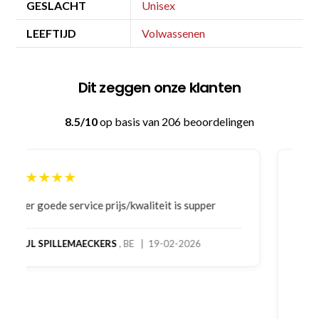
GESLACHT
Unisex
LEEFTIJD
Volwassenen
Dit zeggen onze klanten
8.5/10
op basis van 206 beoordelingen
★★★★★
Bestelling gedaan vanwege goede prijzen en
product! Telefonisch contact gehad en 1e deel
bestelling al ontvangen met gifts, waardoor je
oog merkt voor echte service. Nu nog wachten
op deel 2 en kickboksen maar!
MC MAASTRICHT
, NL | 11-02-2026