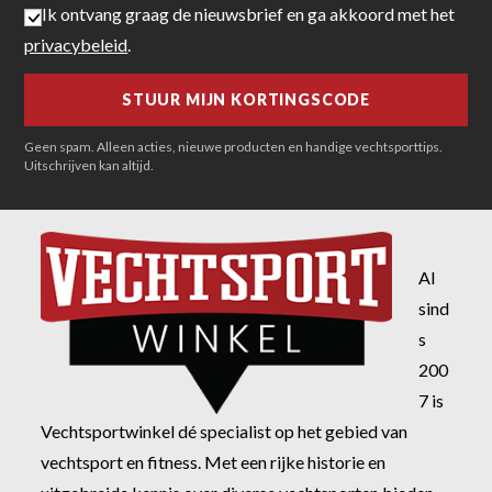
Ik ontvang graag de nieuwsbrief en ga akkoord met het
privacybeleid
.
Geen spam. Alleen acties, nieuwe producten en handige vechtsporttips.
Uitschrijven kan altijd.
Al
sind
s
200
7 is
Vechtsportwinkel dé specialist op het gebied van
vechtsport en fitness. Met een rijke historie en