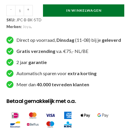
Joya
-
+
IN WINKELWAGEN
Performance
SKU:
JPC-B-BK-STD
CM200
Merken:
Joya
.
Handpads
Zwart
Direct op voorraad,
Dinsdag
(11-08) bij je
geleverd
Carbon
Gratis verzending
v.a. €75,- NL/BE
aantal
2 jaar
garantie
Automatisch sparen voor
extra korting
Meer dan
40.000 tevreden klanten
Betaal gemakkelijk met o.a.