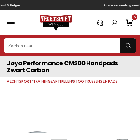
Ga
Gratis verzending vanaf € 75,-
naar
0
inhoud
VER
ZOE
Joya Performance CM200 Handpads
Zwart Carbon
VECHTSPORT
/
TRAININGSARTIKELEN
/
STOOTKUSSENS EN PADS