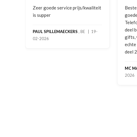
ging
Zeer goede service prijs/kwaliteit
Beste
is supper
goede
Telef
deel 
PAUL SPILLEMAECKERS
, BE | 19-
gifts
02-2026
-
echte
deel 
MC M
2026