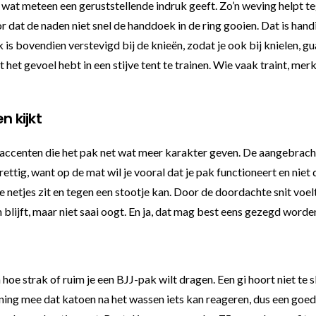
wat meteen een geruststellende indruk geeft. Zo’n weving helpt t
 dat de naden niet snel de handdoek in de ring gooien. Dat is hand
k is bovendien verstevigd bij de knieën, zodat je ook bij knielen, 
het gevoel hebt in een stijve tent te trainen. Wie vaak traint, merk
n kijkt
 accenten die het pak net wat meer karakter geven. De aangebrach
rettig, want op de mat wil je vooral dat je pak functioneert en nie
 netjes zit en tegen een stootje kan. Door de doordachte snit voelt
h blijft, maar niet saai oogt. En ja, dat mag best eens gezegd word
hoe strak of ruim je een BJJ-pak wilt dragen. Een gi hoort niet te s
ning mee dat katoen na het wassen iets kan reageren, dus een goede