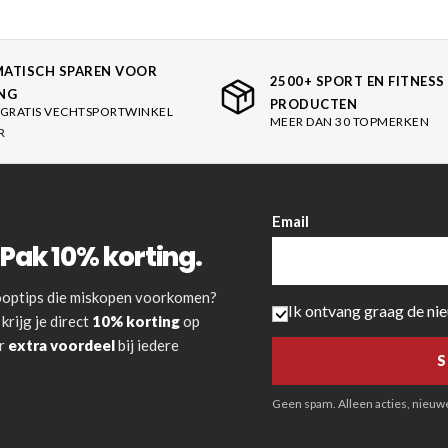
ATISCH SPAREN VOOR
2500+ SPORT EN FITNESS
NG
PRODUCTEN
GRATIS VECHTSPORTWINKEL
MEER DAN 30 TOPMERKEN
R
Email
Pak 10% korting.
 kooptips die miskopen voorkomen?
Ik ontvang graag de ni
krijg je direct
10% korting
op
or
extra voordeel
bij iedere
Geen spam. Alleen acties, nieuwe 