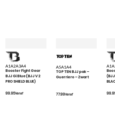
A1
A2
A3
A4
A1
A
A5
A1
A4
Booster Fight Gear
Boos
TOP TEN BJJ pak –
BJJ Gi Blue (BJJ V 2
(BJJ
Guerriero – Zwart
PRO SHIELD BLUE)
BLA
99.95
99.9
Vanaf
77.99
Vanaf