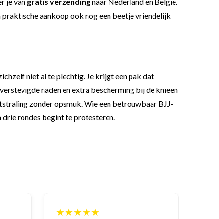
er je van
gratis verzending
naar Nederland en België.
n praktische aankoop ook nog een beetje vriendelijk
chzelf niet al te plechtig. Je krijgt een pak dat
, verstevigde naden en extra bescherming bij de knieën
uitstraling zonder opsmuk. Wie een betrouwbaar BJJ-
na drie rondes begint te protesteren.
★★★★★
★