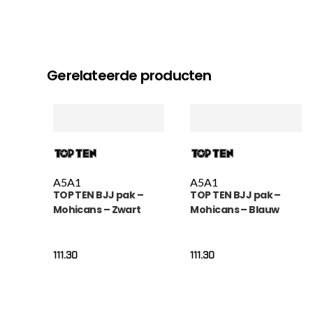
Gerelateerde producten
A5
A1
A5
A1
TOP TEN BJJ pak –
TOP TEN BJJ pak –
Mohicans – Zwart
Mohicans – Blauw
111.30
111.30