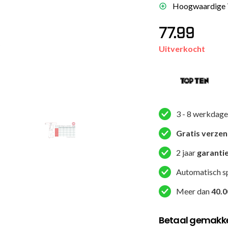
Hoogwaardige T
es
schoenen
77.99
gsartikelen
Uitverkocht
ingsmateriaal
pen
n trapkussens
3 - 8 werkdage
sens en pads
Gratis verze
2 jaar
garanti
Automatisch s
Meer dan
40.0
Betaal gemakkel