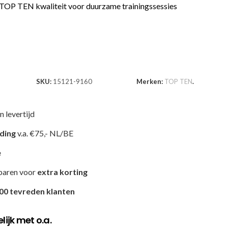
OP TEN kwaliteit voor duurzame trainingssessies
SKU:
15121-9160
Merken:
TOP TEN
.
n levertijd
nding
v.a. €75,- NL/BE
e
paren voor
extra korting
00 tevreden klanten
ijk met o.a.