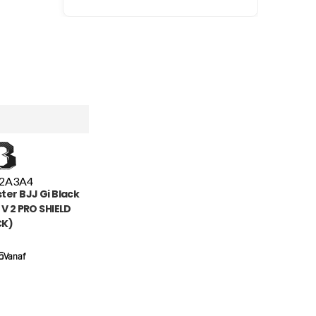
2
A3
A4
ter BJJ Gi Black
 V 2 PRO SHIELD
CK)
5
Vanaf