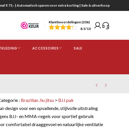
naf € 75,- | Automatisch sparen voor extra korting | Sale & uitverkoop
Klantbeoordelingen (206)
end
8.5
/10
opdracht
TKLEDING
ACCESSOIRES
SALE
kjes
Categorie :
Brazilian Jiu jitsu
>
BJJ pak
i-design voor een opvallende, stijlvolle uitstraling
ens BJJ- en MMA-regels voor sportief gebruik
r comfortabel draaggevoel en natuurlijke ventilatie