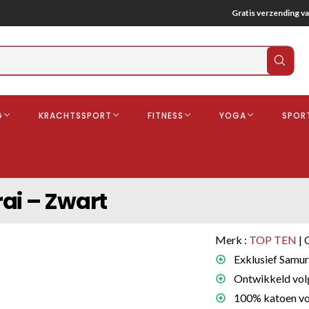
Gratis verzending va
Verz
zoek
G
KRACHTSSPORT
FITNESS
YOGA
SPOR
ndschoenen
Boksbeschermers
Boksbroe
Bandages
ai – Zwart
Gebitsbescherming
dschoenen
Merk :
TOP TEN
| 
o
Exklusief Samura
Ontwikkeld volg
deren
100% katoen voo