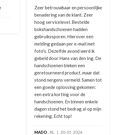
e
Zeer betrouwbaar en persoonlijke
Goed
benadering van de klant. Zeer
ontv
hoog servicelevel. Bestelde
bokshandschoenen hadden
NIC
gebruikssporen. Hierover een
2026
melding gedaan per e-mail met
foto's. Dezelfde avond werd ik
gebeld door Hans van den Ing. De
handschoenen bleken een
geretourneerd product, maar dat
stond nergens vermeld. Samen tot
een goede oplossing gekomen:
een extra korting voor de
handschoenen. En binnen enkele
dagen stond het bedrag al op mijn
rekening. Echt top!
MADO
, NL | 30-01-2026