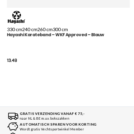
330 cm
240 cm
260 cm
300 cm
Hayashi Karateband – WKF Approved – Blauw
13.49
GRATIS VERZENDING VANAF € 75,-
naar NL & BE m.u.v. bokszakken
AUTOMATISCH SPAREN VOOR KORTING
Wordt gratis Vechtsportwinkel Member