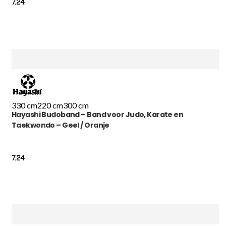
7.24
330 cm
220 cm
300 cm
Hayashi Budoband – Band voor Judo, Karate en
Taekwondo – Geel / Oranje
7.24