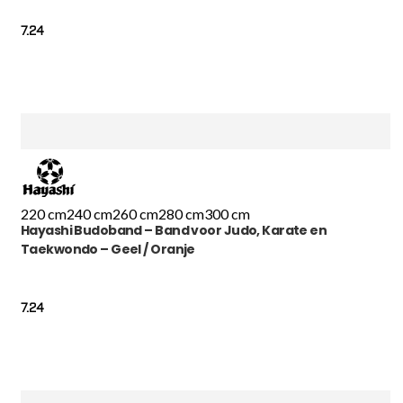
7.24
220 cm
240 cm
260 cm
280 cm
300 cm
Hayashi Budoband – Band voor Judo, Karate en
Taekwondo – Geel / Oranje
7.24