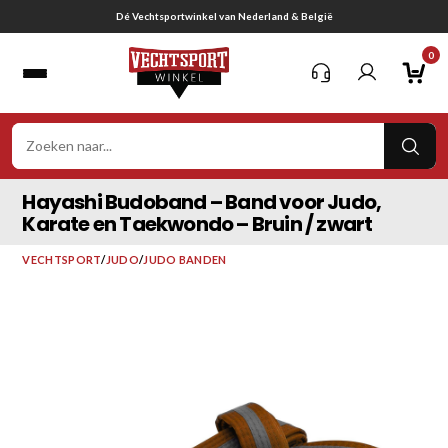
Ga
Gratis verzending vanaf € 75,-
naar
0
inhoud
VER
ZOE
Hayashi Budoband – Band voor Judo,
Karate en Taekwondo – Bruin / zwart
VECHTSPORT
/
JUDO
/
JUDO BANDEN