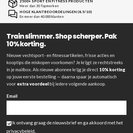
2500+ SPORT EN FITNESS PRODUCTEN
Meer dan 30 Topmerken
HOGE KLANTBEOORDELINGEN (8.5/10)
En meer dan 40.000 klanten
Train slimmer. Shop scherper. Pak
10% korting.
Nieuwe vechtsport- en fitnessartikelen, frisse acties en
kooptips die miskopen voorkomen? Je krijgt ze rechtstreeks
in je mailbox. Als nieuwe abonnee krijg je direct
10% korting
op jouw eerste bestelling — daarna spaar je automatisch
voor
extra voordeel
bij iedere volgende aankoop.
Email
Ik ontvang graag de nieuwsbrief en ga akkoord met het
privacybeleid
.