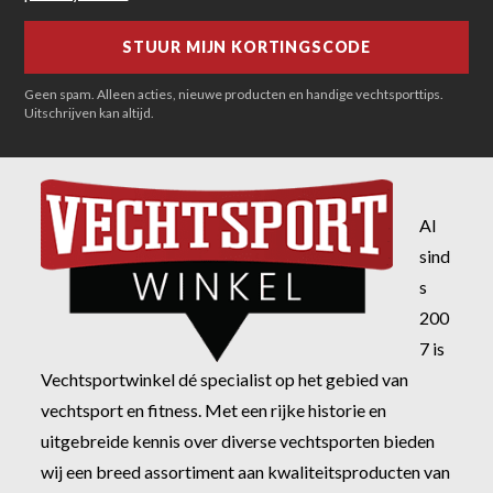
Geen spam. Alleen acties, nieuwe producten en handige vechtsporttips.
Uitschrijven kan altijd.
Al
sind
s
200
7 is
Vechtsportwinkel dé specialist op het gebied van
vechtsport en fitness. Met een rijke historie en
uitgebreide kennis over diverse vechtsporten bieden
wij een breed assortiment aan kwaliteitsproducten van