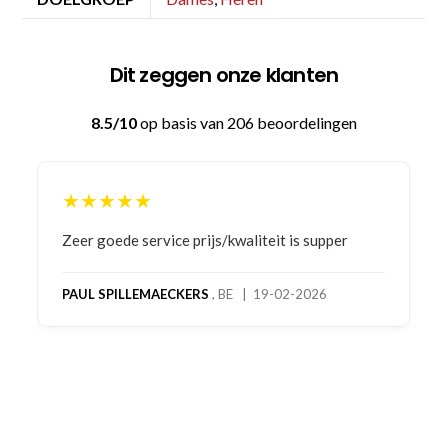
Dit zeggen onze klanten
8.5/10
op basis van 206 beoordelingen
★★★★★
Bestelling gedaan vanwege goede prijzen en
product! Telefonisch contact gehad en 1e deel
bestelling al ontvangen met gifts, waardoor je
oog merkt voor echte service. Nu nog wachten
op deel 2 en kickboksen maar!
MC MAASTRICHT
, NL | 11-02-2026