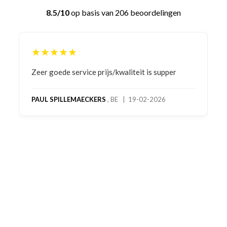
8.5/10
op basis van 206 beoordelingen
★★★★★
Bestelling gedaan vanwege goede prijzen en
product! Telefonisch contact gehad en 1e deel
bestelling al ontvangen met gifts, waardoor je
oog merkt voor echte service. Nu nog wachten
op deel 2 en kickboksen maar!
MC MAASTRICHT
, NL | 11-02-2026