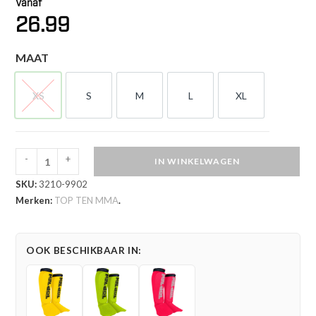
Vanaf
26.99
MAAT
XS
S
M
L
XL
XS
S
M
L
XL
-
+
IN WINKELWAGEN
TOP
SKU:
3210-9902
TEN
Merken:
TOP TEN MMA
.
MMA
Scheen-
en
OOK BESCHIKBAAR IN:
wreefbeschermer
-
Contender
-