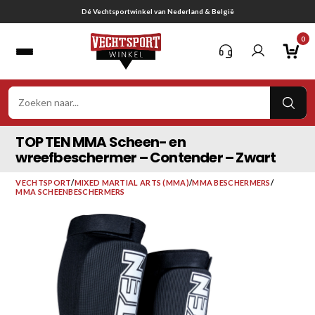
Ga
Gratis verzending vanaf € 75,-
naar
0
inhoud
VER
ZOE
TOP TEN MMA Scheen- en
wreefbeschermer – Contender – Zwart
VECHTSPORT
/
MIXED MARTIAL ARTS (MMA)
/
MMA BESCHERMERS
/
MMA SCHEENBESCHERMERS