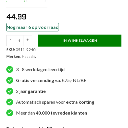
44.99
Nog maar 6 op voorraad
-
+
IN WINKELWAGEN
Hayashi
SKU:
0511-9240
Karateband
Merken:
Hayashi
.
-
stone
3 - 8 werkdagen levertijd
washed
-
Gratis verzending
v.a. €75,- NL/BE
Zwart
2 jaar
garantie
aantal
Automatisch sparen voor
extra korting
Meer dan
40.000 tevreden klanten