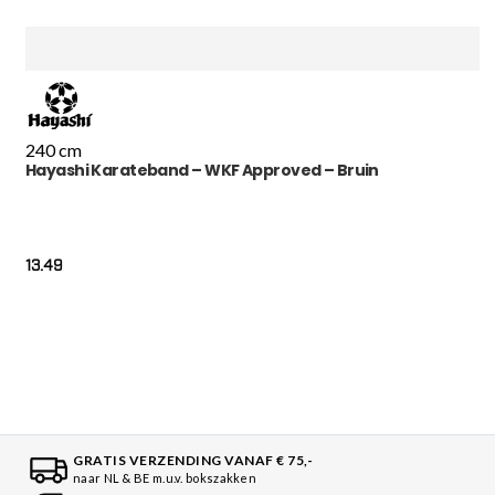
240 cm
Hayashi Karateband – WKF Approved – Bruin
13.49
GRATIS VERZENDING VANAF € 75,-
naar NL & BE m.u.v. bokszakken