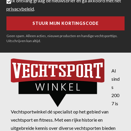
Ik ontvang graag de nieuwsbrief en ga akkoord met het
privacybeleid
.
Geen spam. Alleen acties, nieuwe producten en handige vechtsporttips.
Uitschrijven kan altijd.
Al
sind
s
200
7 is
Vechtsportwinkel dé specialist op het gebied van
vechtsport en fitness. Met een rijke historie en
uitgebreide kennis over diverse vechtsporten bieden