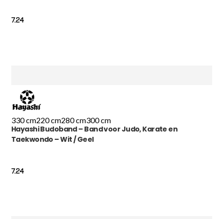
7.24
330 cm
220 cm
280 cm
300 cm
Hayashi Budoband – Band voor Judo, Karate en
Taekwondo – Wit / Geel
7.24