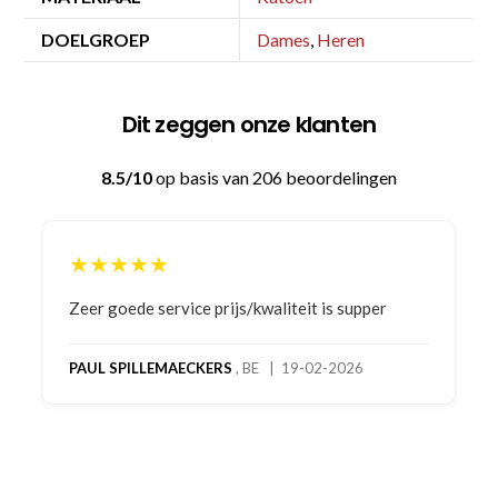
DOELGROEP
Dames
,
Heren
Dit zeggen onze klanten
8.5/10
op basis van 206 beoordelingen
★★★★★
Bestelling gedaan vanwege goede prijzen en
product! Telefonisch contact gehad en 1e deel
bestelling al ontvangen met gifts, waardoor je
oog merkt voor echte service. Nu nog wachten
op deel 2 en kickboksen maar!
MC MAASTRICHT
, NL | 11-02-2026