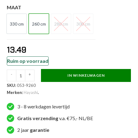
MAAT
330 cm
260 cm
280 cm
300 cm
330 cm
260 cm
280 cm
300 cm
13.49
Ruim op voorraad
-
+
IN WINKELWAGEN
Hayashi
SKU:
053-9260
Karateband
Merken:
Hayashi
.
-
Budo
3 - 8 werkdagen levertijd
WKF
Approved
Gratis verzending
v.a. €75,- NL/BE
-
2 jaar
garantie
Zwart