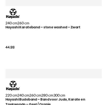
240 cm
260 cm
Hayashi Karateband – stone washed – Zwart
44.99
220 cm
240 cm
260 cm
280 cm
300 cm
Hayashi Budoband – Band voor Judo, Karate en
Taekwondo – Geel / Oranje