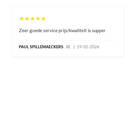
★★★★★
Bestelling gedaan vanwege goede prijzen en
product! Telefonisch contact gehad en 1e deel
bestelling al ontvangen met gifts, waardoor je
oog merkt voor echte service. Nu nog wachten
op deel 2 en kickboksen maar!
MC MAASTRICHT
, NL | 11-02-2026