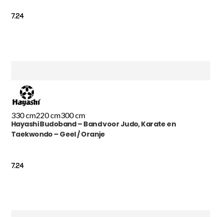
7.24
330 cm
220 cm
300 cm
Hayashi Budoband – Band voor Judo, Karate en
Taekwondo – Geel / Oranje
7.24