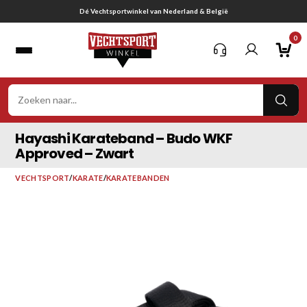
Ga
Gratis verzending vanaf € 75,-
naar
0
inhoud
VER
ZOE
Hayashi Karateband – Budo WKF
Approved – Zwart
VECHTSPORT
/
KARATE
/
KARATEBANDEN