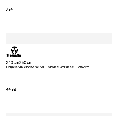
7.24
240 cm
260 cm
Hayashi Karateband – stone washed – Zwart
44.99