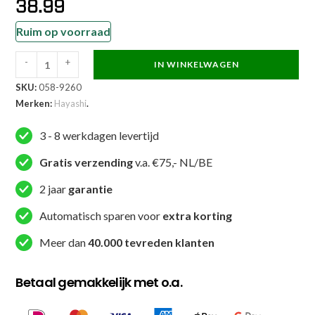
38.99
Ruim op voorraad
-
+
IN WINKELWAGEN
Hayashi
SKU:
058-9260
Karateband
Merken:
Hayashi
.
-
KARATE
3 - 8 werkdagen levertijd
-
Zwart
Gratis verzending
v.a. €75,- NL/BE
aantal
2 jaar
garantie
Automatisch sparen voor
extra korting
Meer dan
40.000 tevreden klanten
Betaal gemakkelijk met o.a.