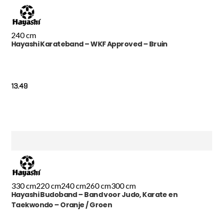
240 cm
Hayashi Karateband – WKF Approved – Bruin
13.49
330 cm
220 cm
240 cm
260 cm
300 cm
Hayashi Budoband – Band voor Judo, Karate en
Taekwondo – Oranje / Groen