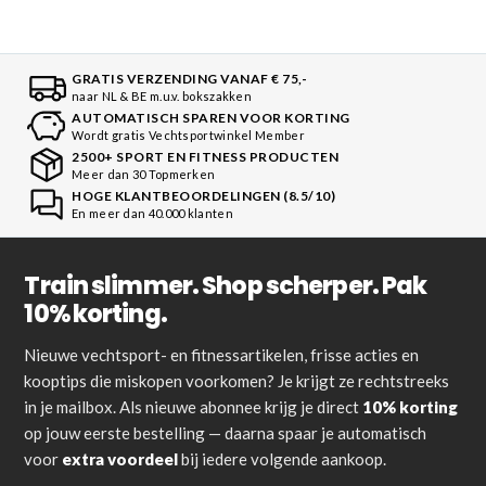
GRATIS VERZENDING VANAF € 75,-
naar NL & BE m.u.v. bokszakken
AUTOMATISCH SPAREN VOOR KORTING
Wordt gratis Vechtsportwinkel Member
2500+ SPORT EN FITNESS PRODUCTEN
Meer dan 30 Topmerken
HOGE KLANTBEOORDELINGEN (8.5/10)
En meer dan 40.000 klanten
Train slimmer. Shop scherper. Pak
10% korting.
Nieuwe vechtsport- en fitnessartikelen, frisse acties en
kooptips die miskopen voorkomen? Je krijgt ze rechtstreeks
in je mailbox. Als nieuwe abonnee krijg je direct
10% korting
op jouw eerste bestelling — daarna spaar je automatisch
voor
extra voordeel
bij iedere volgende aankoop.