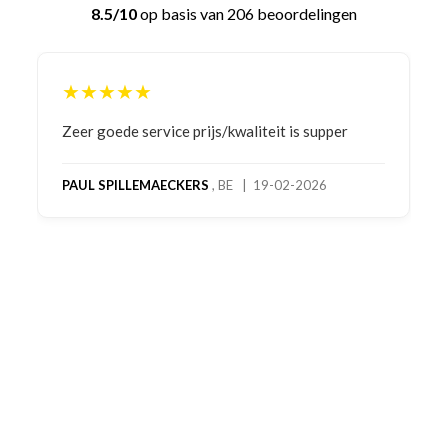
8.5/10
op basis van 206 beoordelingen
★★★★★
Bestelling gedaan vanwege goede prijzen en
product! Telefonisch contact gehad en 1e deel
bestelling al ontvangen met gifts, waardoor je
oog merkt voor echte service. Nu nog wachten
op deel 2 en kickboksen maar!
MC MAASTRICHT
, NL | 11-02-2026