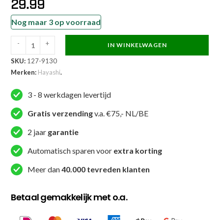
29.99
Nog maar 3 op voorraad
-
+
IN WINKELWAGEN
Hayashi
SKU:
127-9130
Kung
Merken:
Hayashi
.
Fu
broek
3 - 8 werkdagen levertijd
-
zwart
Gratis verzending
v.a. €75,- NL/BE
aantal
2 jaar
garantie
Automatisch sparen voor
extra korting
Meer dan
40.000 tevreden klanten
Betaal gemakkelijk met o.a.