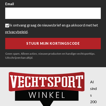
Email
Ik ontvang graag de nieuwsbrief en ga akkoord met het
privacybeleid
.
Geen spam. Alleen acties, nieuwe producten en handige vechtsporttips.
Uitschrijven kan altijd.
Al
sind
s
200