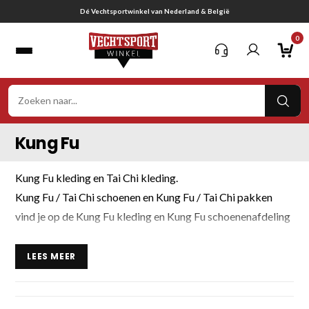
Ga
Dé Vechtsportwinkel van Nederland & België
naar
0
inhoud
VER
ZOE
Kung Fu
Kung Fu kleding en Tai Chi kleding.
Kung Fu / Tai Chi schoenen en Kung Fu / Tai Chi pakken
vind je op de Kung Fu kleding en Kung Fu schoenenafdeling
op Vechtsportwinkel. Bekijk ons compleet overzicht aan
Kung Fu en Tai Chi artikelen zoals: Kung Fu kleding, Kung
LEES MEER
Fu pakken, Kung Fu schoenen, Kung Fu Sjerpen en andere
Kung Fu artikelen. De meeste en beste Kung Fu artikelen