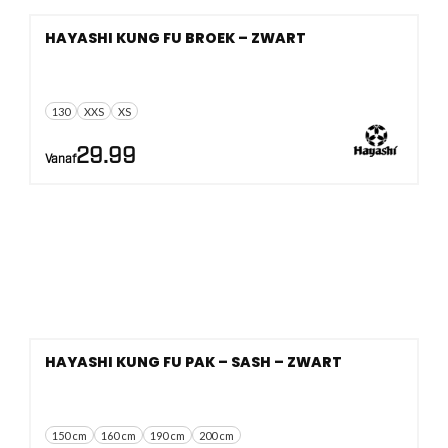
vind je op Vechtsportwinkel.
HAYASHI KUNG FU BROEK – ZWART
130
XXS
XS
29.99
Vanaf
HAYASHI KUNG FU PAK – SASH – ZWART
150 cm
160 cm
190 cm
200 cm