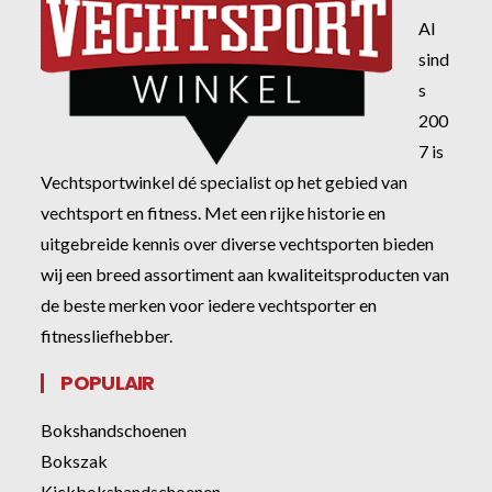
Al
sind
s
200
7 is
Vechtsportwinkel dé specialist op het gebied van
vechtsport en fitness. Met een rijke historie en
uitgebreide kennis over diverse vechtsporten bieden
wij een breed assortiment aan kwaliteitsproducten van
de beste merken voor iedere vechtsporter en
fitnessliefhebber.
POPULAIR
Bokshandschoenen
Bokszak
Kickbokshandschoenen