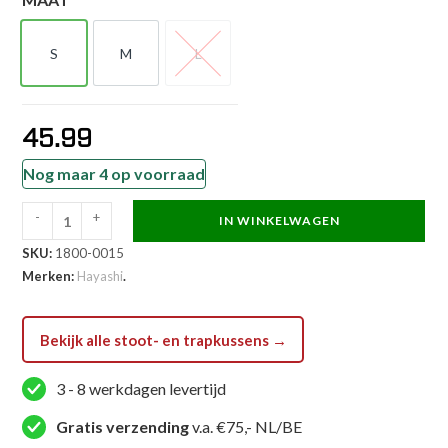
S
M
L
S
M
L
45.99
Nog maar 4 op voorraad
-
+
IN WINKELWAGEN
Hayashi
SKU:
1800-0015
Stootkussen
Merken:
Hayashi
.
-
Mini
Target
Bekijk alle stoot- en trapkussens →
-
Zwart
3 - 8 werkdagen levertijd
/
Gratis verzending
v.a. €75,- NL/BE
Rood