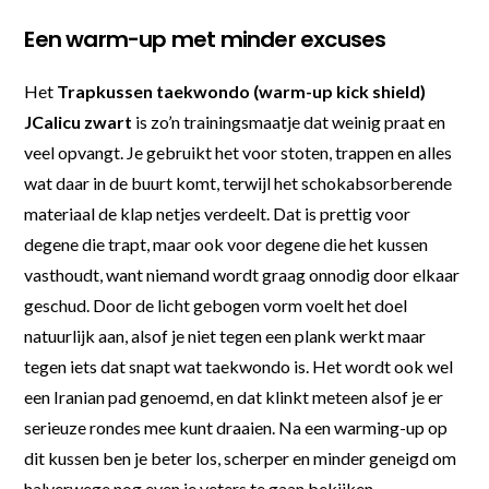
Een warm-up met minder excuses
Het
Trapkussen taekwondo (warm-up kick shield)
JCalicu zwart
is zo’n trainingsmaatje dat weinig praat en
veel opvangt. Je gebruikt het voor stoten, trappen en alles
wat daar in de buurt komt, terwijl het schokabsorberende
materiaal de klap netjes verdeelt. Dat is prettig voor
degene die trapt, maar ook voor degene die het kussen
vasthoudt, want niemand wordt graag onnodig door elkaar
geschud. Door de licht gebogen vorm voelt het doel
natuurlijk aan, alsof je niet tegen een plank werkt maar
tegen iets dat snapt wat taekwondo is. Het wordt ook wel
een Iranian pad genoemd, en dat klinkt meteen alsof je er
serieuze rondes mee kunt draaien. Na een warming-up op
dit kussen ben je beter los, scherper en minder geneigd om
halverwege nog even je veters te gaan bekijken.