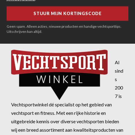
Geen spam. Alleen acties, nieuwe producten en handige vechtsporttips.
Uitschrijven kan altijd.
Al
sind
s
200
7 is
Vechtsportwinkel dé specialist op het gebied van
vechtsport en fitness. Met een rijke historie en
uitgebreide kennis over diverse vechtsporten bieden
wij een breed assortiment aan kwaliteitsproducten van