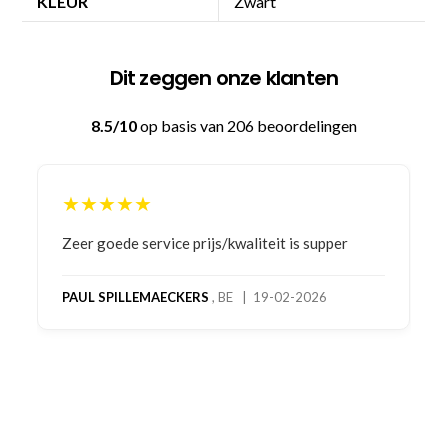
KLEUR
Zwart
Dit zeggen onze klanten
8.5/10
op basis van 206 beoordelingen
★★★★★
Bestelling gedaan vanwege goede prijzen en
product! Telefonisch contact gehad en 1e deel
bestelling al ontvangen met gifts, waardoor je
oog merkt voor echte service. Nu nog wachten
op deel 2 en kickboksen maar!
MC MAASTRICHT
, NL | 11-02-2026