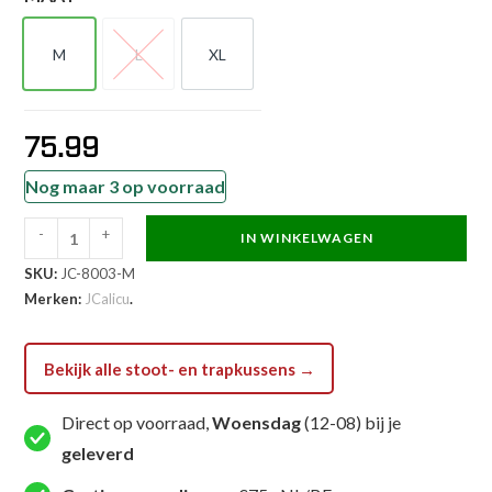
M
L
XL
M
L
XL
75.99
Nog maar 3 op voorraad
-
+
IN WINKELWAGEN
JCalicu
SKU:
JC-8003-M
Stootkussen
Merken:
JCalicu
.
-
Warm-
up
Bekijk alle stoot- en trapkussens →
kick
shield
Direct op voorraad,
Woensdag
(12-08) bij je
-
geleverd
Zwart