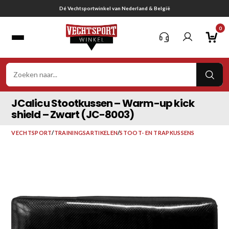
Ga
Gratis verzending vanaf € 75,-
naar
0
inhoud
VER
ZOE
JCalicu Stootkussen – Warm-up kick
shield – Zwart (JC-8003)
VECHTSPORT
/
TRAININGSARTIKELEN
/
STOOT- EN TRAPKUSSENS