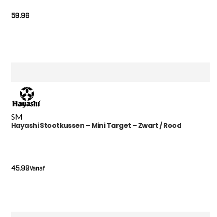
59.96
S
M
Hayashi Stootkussen – Mini Target – Zwart / Rood
45.99
Vanaf