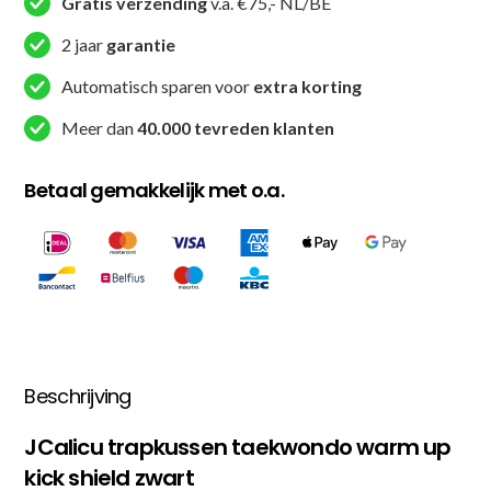
Gratis verzending
v.a. €75,- NL/BE
(JC-
8003)
2 jaar
garantie
aantal
Automatisch sparen voor
extra korting
Meer dan
40.000 tevreden klanten
Betaal gemakkelijk met o.a.
Beschrijving
JCalicu trapkussen taekwondo warm up
kick shield zwart