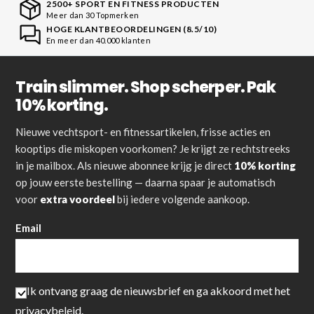
2500+ SPORT EN FITNESS PRODUCTEN
Meer dan 30 Topmerken
HOGE KLANTBEOORDELINGEN (8.5/10)
En meer dan 40.000 klanten
Train slimmer. Shop scherper. Pak
10% korting.
Nieuwe vechtsport- en fitnessartikelen, frisse acties en
kooptips die miskopen voorkomen? Je krijgt ze rechtstreeks
in je mailbox. Als nieuwe abonnee krijg je direct
10% korting
op jouw eerste bestelling — daarna spaar je automatisch
voor
extra voordeel
bij iedere volgende aankoop.
Email
Ik ontvang graag de nieuwsbrief en ga akkoord met het
privacybeleid
.