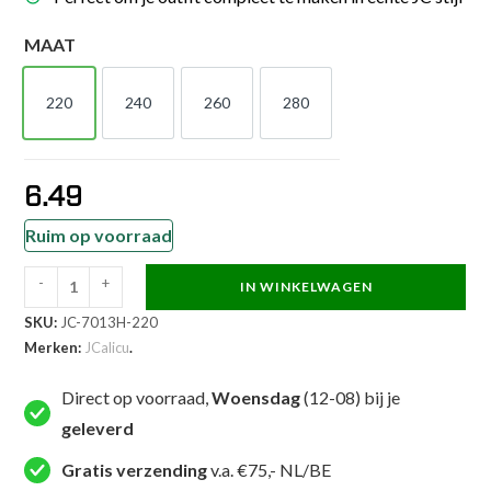
MAAT
220
240
260
280
220
240
260
280
6.49
Ruim op voorraad
-
+
IN WINKELWAGEN
JCalicu
SKU:
JC-7013H-220
Taekwondoband
Merken:
JCalicu
.
-
half
Direct op voorraad,
Woensdag
(12-08) bij je
Wit
geleverd
half
Geel
Gratis verzending
v.a. €75,- NL/BE
-