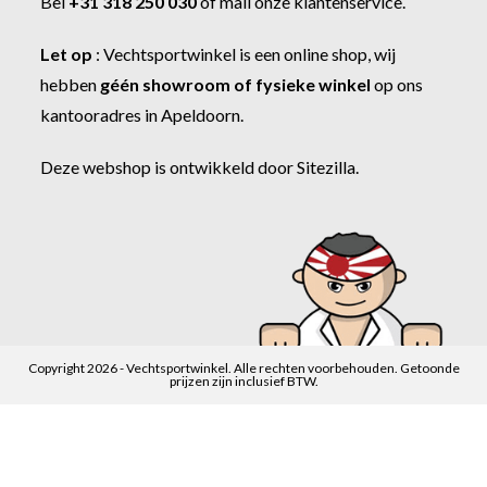
Bel
+31 318 250 030
of
mail onze klantenservice
.
Let op
:
Vechtsportwinkel
is een online shop, wij
hebben
géén showroom of fysieke winkel
op ons
kantooradres in Apeldoorn.
Deze webshop is ontwikkeld door
Sitezilla
.
Copyright 2026 - Vechtsportwinkel. Alle rechten voorbehouden. Getoonde
prijzen zijn inclusief BTW.