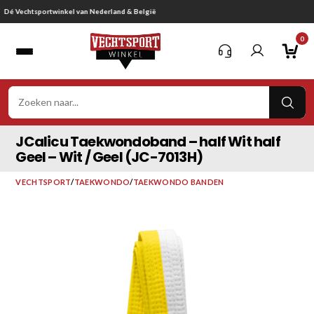
Ga
Gratis verzending vanaf € 75,-
naar
0
inhoud
VER
ZOE
JCalicu Taekwondoband – half Wit half
Geel – Wit / Geel (JC-7013H)
VECHTSPORT
/
TAEKWONDO
/
TAEKWONDO BANDEN