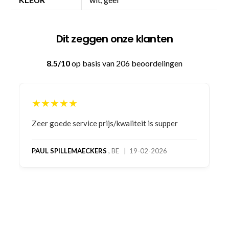
Dit zeggen onze klanten
8.5/10
op basis van 206 beoordelingen
★★★★★
Bestelling gedaan vanwege goede prijzen en
product! Telefonisch contact gehad en 1e deel
bestelling al ontvangen met gifts, waardoor je
oog merkt voor echte service. Nu nog wachten
op deel 2 en kickboksen maar!
MC MAASTRICHT
, NL | 11-02-2026