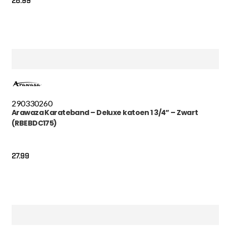
28.99
290
330
260
Arawaza Karateband – Deluxe katoen 1 3/4” – Zwart
(RBEBDC175)
27.99