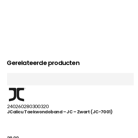
Gerelateerde producten
240
260
280
300
320
JCalicu Taekwondoband – JC – Zwart (JC-7001)