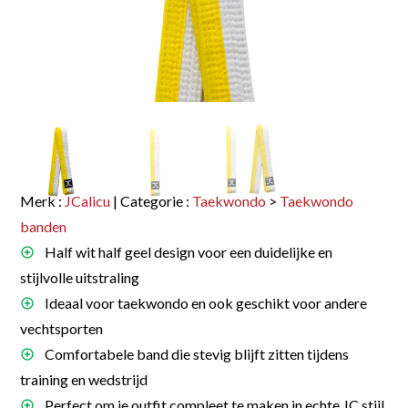
Merk :
JCalicu
| Categorie :
Taekwondo
>
Taekwondo
banden
Half wit half geel design voor een duidelijke en
stijlvolle uitstraling
Ideaal voor taekwondo en ook geschikt voor andere
vechtsporten
Comfortabele band die stevig blijft zitten tijdens
training en wedstrijd
Perfect om je outfit compleet te maken in echte JC stijl