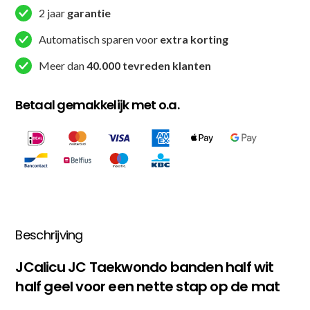
2 jaar
garantie
Wit
/
Automatisch sparen voor
extra korting
Geel
Meer dan
40.000 tevreden klanten
(JC-
7013H)
Betaal gemakkelijk met o.a.
aantal
Beschrijving
JCalicu JC Taekwondo banden half wit
half geel voor een nette stap op de mat