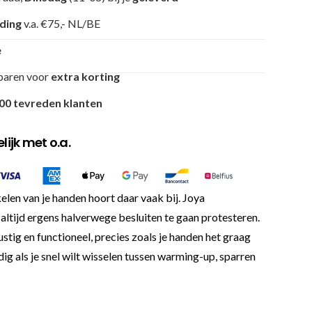
nding
v.a. €75,- NL/BE
e
paren voor
extra korting
00 tevreden klanten
ijk met o.a.
en van je handen hoort daar vaak bij. Joya
ltijd ergens halverwege besluiten te gaan protesteren.
stig en functioneel, precies zoals je handen het graag
g als je snel wilt wisselen tussen warming-up, sparren