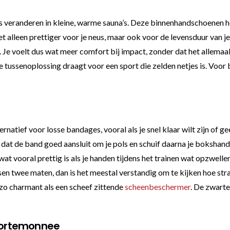
 veranderen in kleine, warme sauna’s. Deze binnenhandschoenen h
et alleen prettiger voor je neus, maar ook voor de levensduur van 
e voelt dus wat meer comfort bij impact, zonder dat het allemaal l
e tussenoplossing draagt voor een sport die zelden netjes is. Voor
tief voor losse bandages, vooral als je snel klaar wilt zijn of geen
 dat de band goed aansluit om je pols en schuif daarna je boksha
at vooral prettig is als je handen tijdens het trainen wat opzwellen
ssen twee maten, dan is het meestal verstandig om te kijken hoe str
zo charmant als een scheef zittende
scheenbeschermer
. De zwarte
 portemonnee