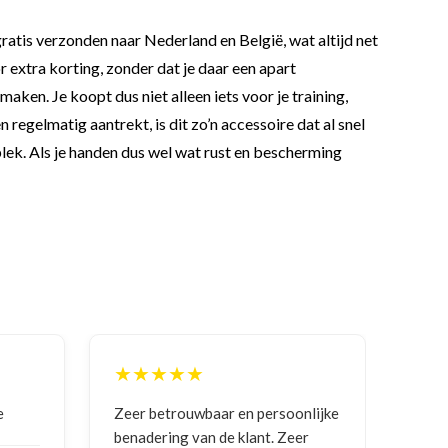
gratis verzonden naar Nederland en België, wat altijd net
 extra korting, zonder dat je daar een apart
maken. Je koopt dus niet alleen iets voor je training,
gelmatig aantrekt, is dit zo’n accessoire dat al snel
e plek. Als je handen dus wel wat rust en bescherming
★★★★★
★
nlijke
Goede communicatie, artikel goed
Corre
er
ontvangen
en g