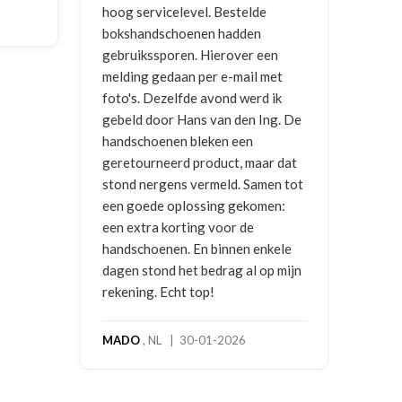
vrag
NICO VERMUNICHT
, BE | 29-01-
en
2026
BRE
met
2025
 ik
ng. De
r dat
en tot
en:
kele
p mijn