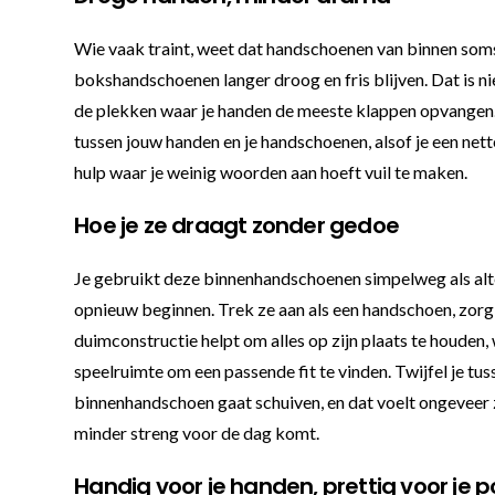
Wie vaak traint, weet dat handschoenen van binnen soms
bokshandschoenen langer droog en fris blijven. Dat is ni
de plekken waar je handen de meeste klappen opvangen. J
tussen jouw handen en je handschoenen, alsof je een nett
hulp waar je weinig woorden aan hoeft vuil te maken.
Hoe je ze draagt zonder gedoe
Je gebruikt deze binnenhandschoenen simpelweg als alterna
opnieuw beginnen. Trek ze aan als een handschoen, zorg
duimconstructie helpt om alles op zijn plaats te houden, w
speelruimte om een passende fit te vinden. Twijfel je tu
binnenhandschoen gaat schuiven, en dat voelt ongeveer 
minder streng voor de dag komt.
Handig voor je handen, prettig voor je