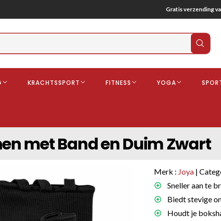
Gratis verzending va
Verz
zoek
G
KRACHTSSPORT
FITNESS
YOGA
SPOR
ndschoenen
Boksbeschermers
Boksbroe
Bandages
en met Band en Duim Zwart
Gebitsbescherming
dschoenen
Merk :
Joya
| Categ
o
Sneller aan te b
Biedt stevige o
deren
Houdt je boksha