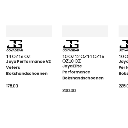
14 OZ
16 OZ
10 OZ
12 OZ
14 OZ
16
10 
OZ
18 OZ
Joya Performance V2
Joya
Joya Elite
Veters
Perf
Performance
Bokshandschoenen
Bok
Bokshandschoenen
Wit Carbon
Leder Zwart
175.00
225.
200.00