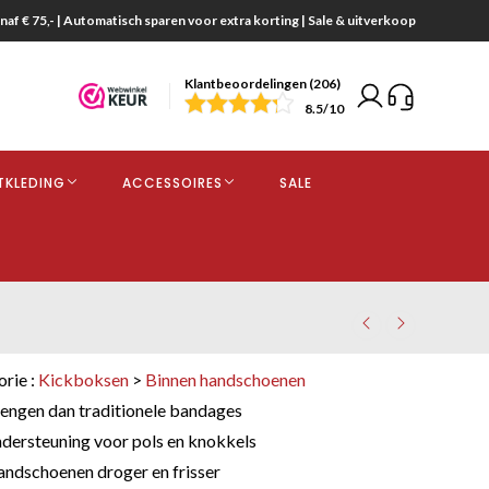
naf € 75,- | Automatisch sparen voor extra korting | Sale & uitverkoop
Klantbeoordelingen (206)
end
8.5
/10
opdracht
TKLEDING
ACCESSOIRES
SALE
kjes
orie :
Kickboksen
>
Binnen handschoenen
rengen dan traditionele bandages
ndersteuning voor pols en knokkels
ndschoenen droger en frisser