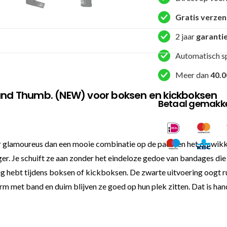
Duim
Zwart
Gratis verze
aantal
2 jaar
garanti
Automatisch s
Meer dan
40.0
nd Thumb. (NEW) voor boksen en kickboksen
Betaal gemakkel
 glamoureus dan een mooie combinatie op de pads, en het omwikkel
. Je schuift ze aan zonder het eindeloze gedoe van bandages die a
dig hebt tijdens boksen of kickboksen. De zwarte uitvoering oogt ru
met band en duim blijven ze goed op hun plek zitten. Dat is handi