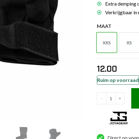
Extra demping d
es
Verkrijgbaar in
schoenen
MAAT
gsartikelen
XXS
XS
ingsmateriaal
XXS
XS
pen
12.00
n trapkussens
sens en pads
Ruim op voorraad
-
+
Joya
Binnenhandschoene
met
Band
en
Direct op voor