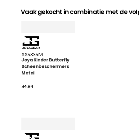
Vaak gekocht in combinatie met de v
XXS
XS
S
M
Joya Kinder Butterfly
Scheenbeschermers
Metal
34.94