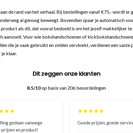
aan de rand van het verhaal. Bij bestellingen vanaf €75,- wordt er 
k onderweg al genoeg beweegt. Bovendien spaar je automatisch voor
 product als dit, dat vooral bedoeld is om het jezelf makkelijker te 
ch aanvoelt. Voor wie bokshandschoenen of kickbokshandschoenen re
spullen die je vaak gebruikt en zelden vervloekt, verdienen een vast
je klaar.
Dit zeggen onze klanten
8.5/10
op basis van 206 beoordelingen
★★★
★★★★★
 prijzen, goede service
Zeer betrouwbaar en persoo
benadering van de klant. Ze