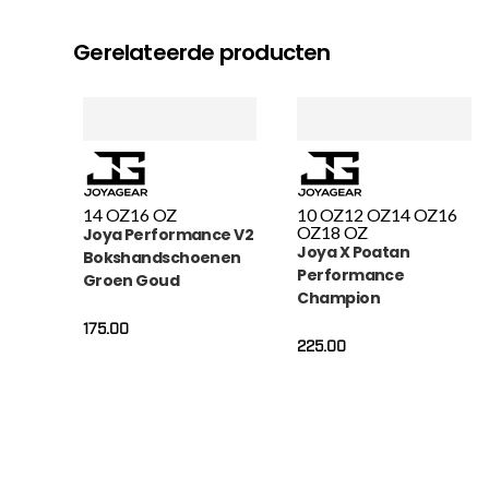
Gerelateerde producten
14 OZ
16 OZ
10 OZ
12 OZ
14 OZ
16
OZ
18 OZ
Joya Performance V2
Joya X Poatan
Bokshandschoenen
Performance
Groen Goud
Champion
Bokshandschoenen
175.00
225.00