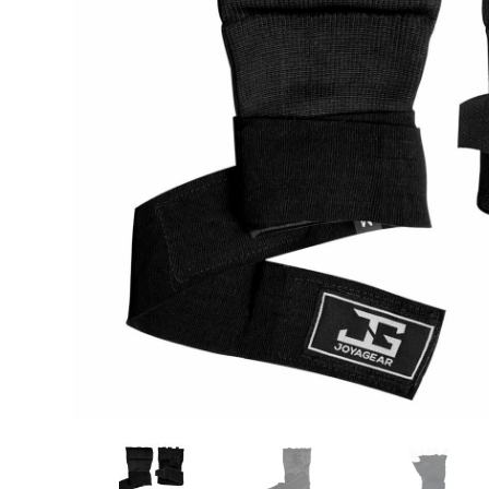
Karate
Voor dam
Zakhand
Taekwondo
Trainin
Brazilian Jiu jitsu
Bokszak
Bevestig
Krav Maga
bokszak
Bokspop
Stoot- e
Stootkus