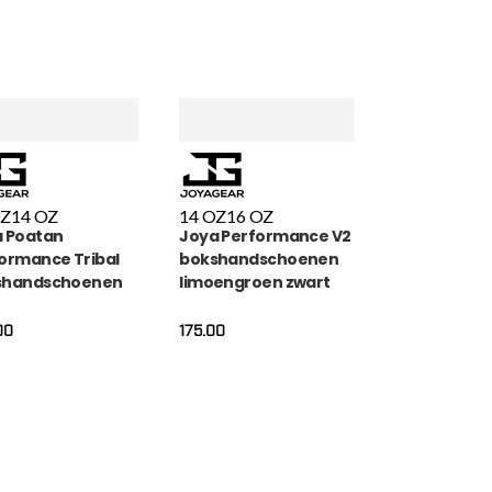
OZ
14 OZ
14 OZ
16 OZ
 Poatan
Joya Performance V2
ormance Tribal
bokshandschoenen
shandschoenen
limoengroen zwart
00
175.00