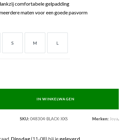
ankzij comfortabele gelpadding
 meerdere maten voor een goede pasvorm
S
M
L
S
M
L
IN WINKELWAGEN
n
SKU:
048304-BLACK-XXS
Merken:
Joya
.
raad,
Dinsdag
(11-08) bij je
geleverd