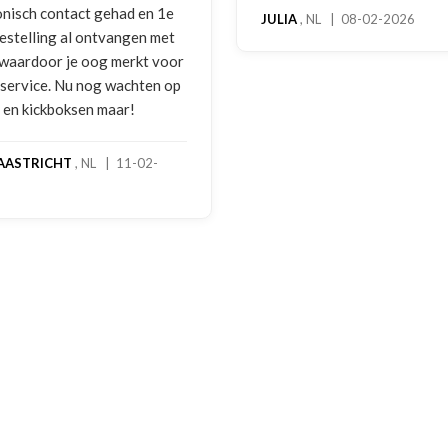
hoog servicelevel. Bestelde
, NL | 08-02-2026
bokshandschoenen hadden
gebruikssporen. Hierover e
melding gedaan per e-mail 
foto's. Dezelfde avond werd
gebeld door Hans van den I
handschoenen bleken een
geretourneerd product, maa
stond nergens vermeld. Sam
een goede oplossing gekom
een extra korting voor de
handschoenen. En binnen en
dagen stond het bedrag al o
rekening. Echt top!
MADO
, NL | 30-01-2026