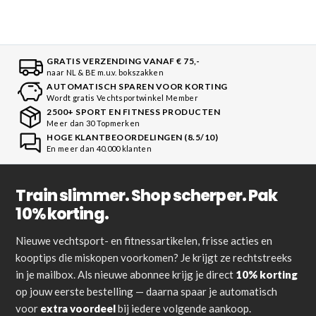
GRATIS VERZENDING VANAF € 75,-
naar NL & BE m.u.v. bokszakken
AUTOMATISCH SPAREN VOOR KORTING
Wordt gratis Vechtsportwinkel Member
2500+ SPORT EN FITNESS PRODUCTEN
Meer dan 30 Topmerken
HOGE KLANTBEOORDELINGEN (8.5/10)
En meer dan 40.000 klanten
Train slimmer. Shop scherper. Pak
10% korting.
Nieuwe vechtsport- en fitnessartikelen, frisse acties en
kooptips die miskopen voorkomen? Je krijgt ze rechtstreeks
in je mailbox. Als nieuwe abonnee krijg je direct
10% korting
op jouw eerste bestelling — daarna spaar je automatisch
voor
extra voordeel
bij iedere volgende aankoop.