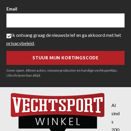
Email
Ik ontvang graag de nieuwsbrief en ga akkoord met het
privacybeleid
.
Geen spam. Alleen acties, nieuwe producten en handige vechtsporttips.
Uitschrijven kan altijd.
Al
sind
s
200