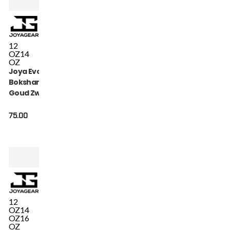
12
OZ
14
OZ
Joya Evolution
Bokshandschoenen
Goud Zwart
75.00
12
OZ
14
OZ
16
OZ