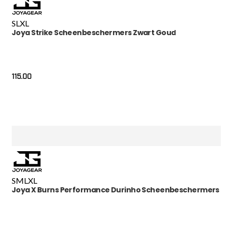
S
L
XL
Joya Strike Scheenbeschermers Zwart Goud
115.00
S
M
L
XL
Joya X Burns Performance Durinho Scheenbeschermers