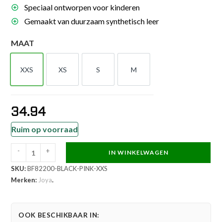
Speciaal ontworpen voor kinderen
Gemaakt van duurzaam synthetisch leer
MAAT
XXS
XS
S
M
XXS
XS
S
M
34.94
Ruim op voorraad
-
+
IN WINKELWAGEN
Joya
SKU:
BF82200-BLACK-PINK-XXS
Kinder
Merken:
Joya
.
Butterfly
Scheenbeschermers
Metal
OOK BESCHIKBAAR IN:
aantal