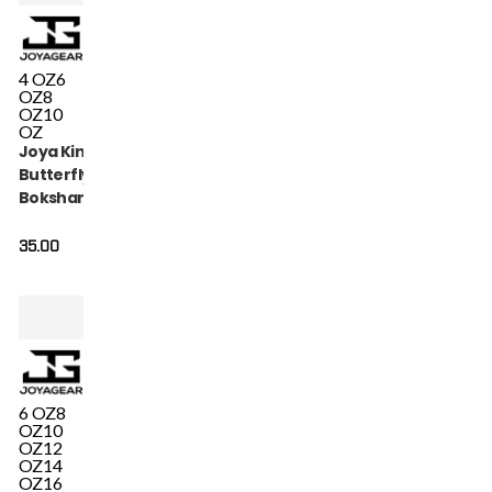
4 OZ
6
OZ
8
OZ
10
OZ
Joya Kinder
Butterfly
Bokshandschoenen
Metal
35.00
6 OZ
8
OZ
10
OZ
12
OZ
14
OZ
16