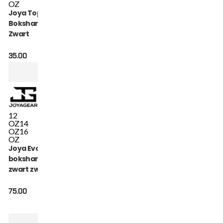
OZ
Joya Top Tien Pro
Bokshandschoenen
Zwart
35.00
12
OZ
14
OZ
16
OZ
Joya Evolution
bokshandschoenen
zwart zwart
75.00