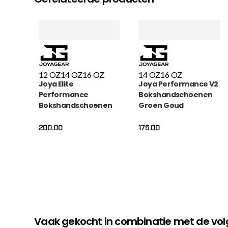
12 OZ
14 OZ
16 OZ
14 OZ
16 OZ
Joya Elite
Joya Performance V2
Performance
Bokshandschoenen
Bokshandschoenen
Groen Goud
Leer Wit
200.00
175.00
Vaak gekocht in combinatie met de v