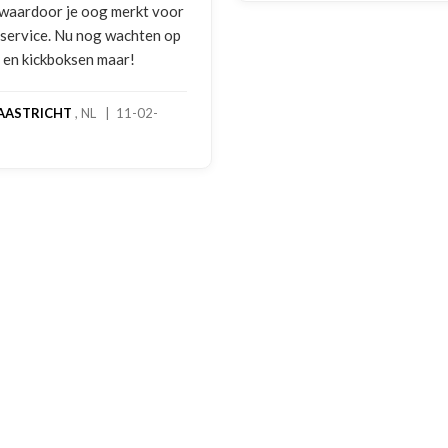
gebruikssporen.
melding gedaan 
foto's. Dezelfde
gebeld door Han
handschoenen b
geretourneerd p
stond nergens v
een goede oplo
een extra kortin
handschoenen. E
dagen stond het 
rekening. Echt t
MADO
, NL | 30