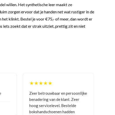
del willen. Het synthetische leer maakt ze
 duim zorgen ervoor dat je handen net wat rustiger in de
 het klinkt. Bestel je voor €75,- of meer, dan wordt er
ets zoekt dat er strak uitziet, prettig zit en niet
★★★★★
r en persoonlijke
Goede communicatie, artikel goed
e klant. Zeer
ontvangen
l. Bestelde
en hadden
NICO VERMUNICHT
, BE | 29-01-