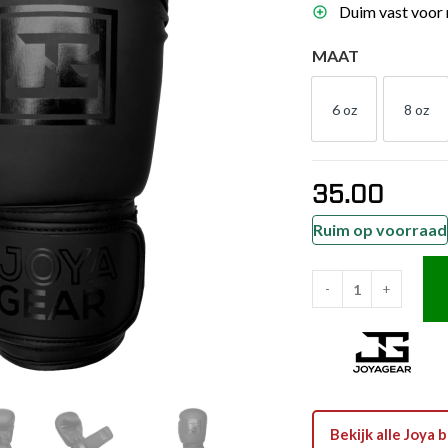
Duim vast voor 
es
schoenen
MAAT
gsartikelen
6 oz
8 oz
6 OZ
8 O
ingsmateriaal
35.00
pen
n trapkussens
Ruim op voorraad
sens en pads
-
+
Joya
Top
Tien
Pro
Bokshandschoenen
Zwart
Bekijk alle Joy