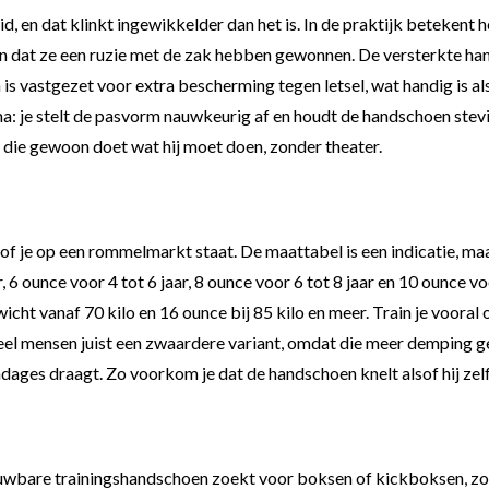
, en dat klinkt ingewikkelder dan het is. In de praktijk betekent 
n dat ze een ruzie met de zak hebben gewonnen. De versterkte han
 is vastgezet voor extra bescherming tegen letsel, wat handig is als j
a: je stelt de pasvorm nauwkeurig af en houdt de handschoen stevig
 die gewoon doet wat hij moet doen, zonder theater.
of je op een rommelmarkt staat. De maattabel is een indicatie, maar
, 6 ounce voor 4 tot 6 jaar, 8 ounce voor 6 tot 8 jaar en 10 ounce v
icht vanaf 70 kilo en 16 ounce bij 85 kilo en meer. Train je vooral
el mensen juist een zwaardere variant, omdat die meer demping geef
ndages draagt. Zo voorkom je dat de handschoen knelt alsof hij zel
wbare trainingshandschoen zoekt voor boksen of kickboksen, zond