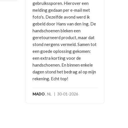
 Hierover een
2026
per e-mail met
 avond werd ik
s van den Ing. De
leken een
roduct, maar dat
ermeld. Samen tot
ssing gekomen:
g voor de
n binnen enkele
bedrag al op mijn
op!
-01-2026