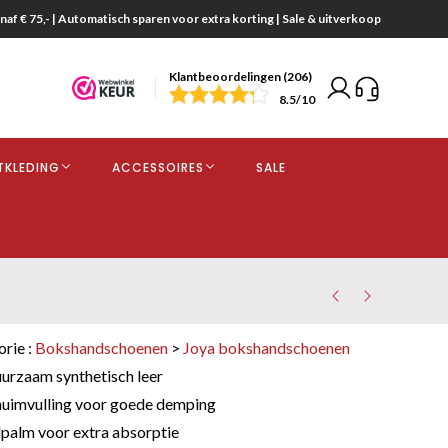
naf € 75,- | Automatisch sparen voor extra korting | Sale & uitverkoop
Klantbeoordelingen (206)
end
8.5
/10
opdracht
TKLEDING
ACCESSOIRES
SALE
kjes
orie :
Bokshandschoenen
>
Joya bokshandschoenen
rzaam synthetisch leer
huimvulling voor goede demping
palm voor extra absorptie