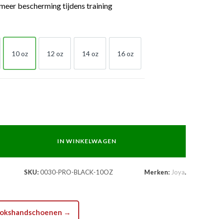
meer bescherming tijdens training
10 oz
12 oz
14 oz
16 oz
Z
10 OZ
12 OZ
14 OZ
16 OZ
IN WINKELWAGEN
SKU:
0030-PRO-BLACK-10OZ
Merken:
Joya
.
a bokshandschoenen →