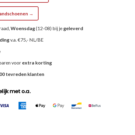
shandschoenen →
raad,
Woensdag
(12-08) bij je
geleverd
nding
v.a. €75,- NL/BE
e
paren voor
extra korting
00 tevreden klanten
ijk met o.a.