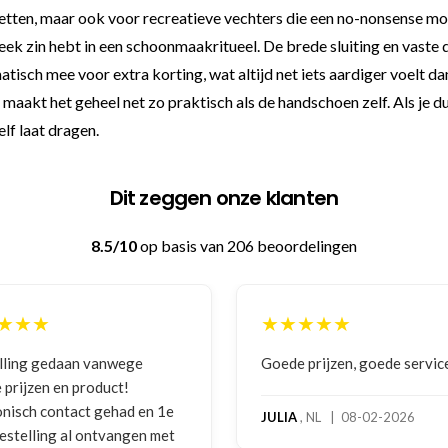
zetten, maar ook voor recreatieve vechters die een no-nonsense mo
 week zin hebt in een schoonmaakritueel. De brede sluiting en vaste
isch mee voor extra korting, wat altijd net iets aardiger voelt dan
akt het geheel net zo praktisch als de handschoen zelf. Als je dus i
elf laat dragen.
Dit zeggen onze klanten
8.5/10
op basis van 206 beoordelingen
★★★★★
★★★★★
Goede prijzen, goede service
Zeer betrouwbaa
benadering van d
hoog serviceleve
JULIA
, NL | 08-02-2026
bokshandschoen