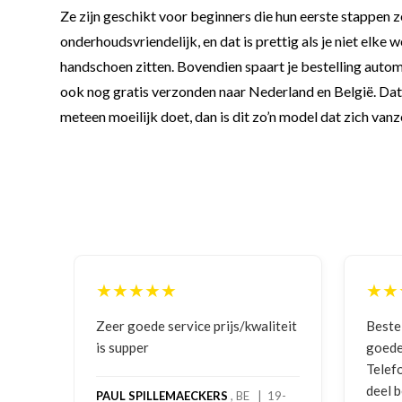
Ze zijn geschikt voor beginners die hun eerste stappen 
onderhoudsvriendelijk, en dat is prettig als je niet elke
handschoen zitten. Bovendien spaart je bestelling automat
ook nog gratis verzonden naar Nederland en België. Dat ma
meteen moeilijk doet, dan is dit zo’n model dat zich vanz
★★★★★
e prijs/kwaliteit
Bestelling gedaan vanwege
goede prijzen en product!
Telefonisch contact gehad en 1e
deel bestelling al ontvangen met
CKERS
, BE | 19-