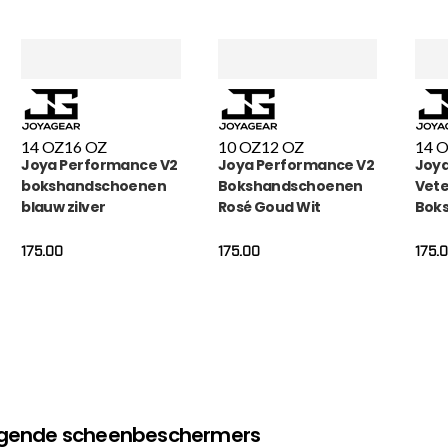
14 OZ
16 OZ
10 OZ
12 OZ
14 
Joya Performance V2
Joya Performance V2
Joya
bokshandschoenen
Bokshandschoenen
Vete
blauw zilver
Rosé Goud Wit
Bok
Wit 
175.00
175.00
175.
olgende scheenbeschermers