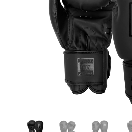
Karate
Voor dam
Zakhand
Taekwondo
Trainin
Brazilian Jiu jitsu
Bokszak
Bevestig
Krav Maga
bokszak
Bokspop
Stoot- e
Stootkus