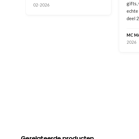
gifts, waardoor je oog merkt voor
echte service. Nu nog wachten op
deel 2 en kickboksen maar!
MC MAASTRICHT
, NL | 11-02-
2026
Gerelateerde producten