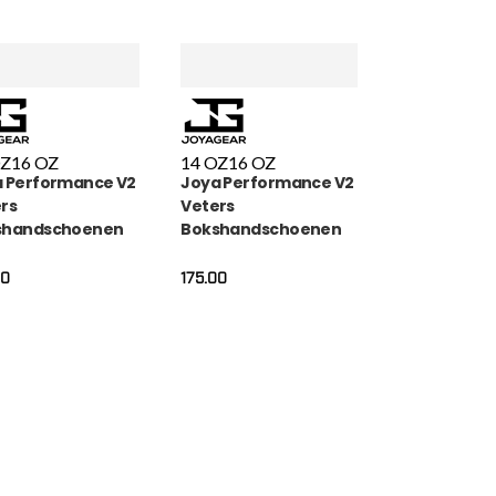
OZ
16 OZ
14 OZ
16 OZ
 Performance V2
Joya Performance V2
rs
Veters
shandschoenen
Bokshandschoenen
Carbon
Rood Zwart
00
175.00