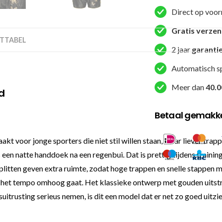
Gold
Direct op voor
aantal
Gratis verze
TTABEL
2 jaar
garanti
Automatisch s
Meer dan
40.0
d
Betaal gemakkel
t voor jonge sporters die niet stil willen staan, maar liever trapp
een natte handdoek na een regenbui. Dat is prettig tijdens training,
jsplitten geven extra ruimte, zodat hoge trappen en snelle stappen
ls het tempo omhoog gaat. Het klassieke ontwerp met gouden uitstr
trusting serieus nemen, is dit een model dat er net zo goed uitziet