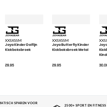
XXS
XS
S
M
XXS
XS
S
M
XXS
Joya Kinder Dolfijn
Joya Butterfly Kinder
Joy
Kickboksbroek
Kickboksbroek Metal
Kick
Kind
29.95
29.95
30.0
ATISCH SPAREN VOOR
2500+ SPORT EN FITNESS