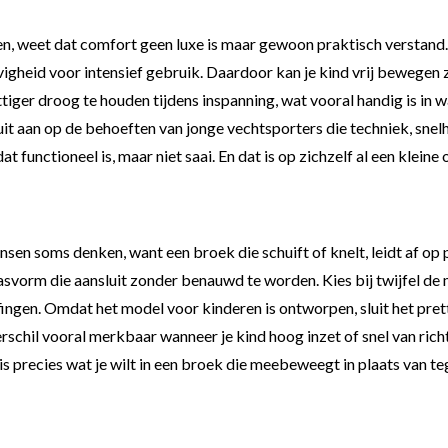
zien, weet dat comfort geen luxe is maar gewoon praktisch versta
gheid voor intensief gebruik. Daardoor kan je kind vrij bewegen z
iger droog te houden tijdens inspanning, wat vooral handig is in w
luit aan op de behoeften van jonge vechtsporters die techniek, sn
 functioneel is, maar niet saai. En dat is op zichzelf al een kleine 
sen soms denken, want een broek die schuift of knelt, leidt af op
rm die aansluit zonder benauwd te worden. Kies bij twijfel de maat
ngen. Omdat het model voor kinderen is ontworpen, sluit het pretti
erschil vooral merkbaar wanneer je kind hoog inzet of snel van rich
s precies wat je wilt in een broek die meebeweegt in plaats van te