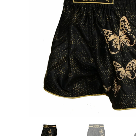
Karate
Voor dam
Zakhand
Taekwondo
Trainin
Brazilian Jiu jitsu
Bokszak
Bevestig
Krav Maga
bokszak
Bokspop
Stoot- e
Stootkus