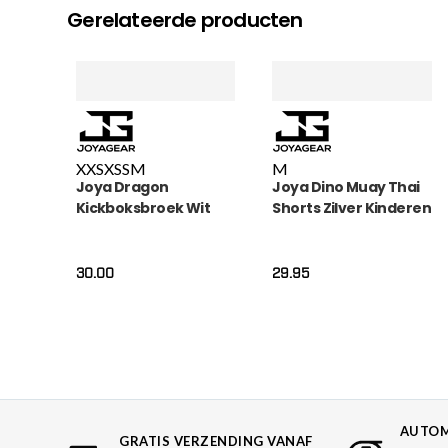
Gerelateerde producten
XXS
XS
S
M
M
Joya Dragon
Joya Dino Muay Thai
Kickboksbroek Wit
Shorts Zilver Kinderen
30.00
29.95
AUTOM
GRATIS VERZENDING VANAF