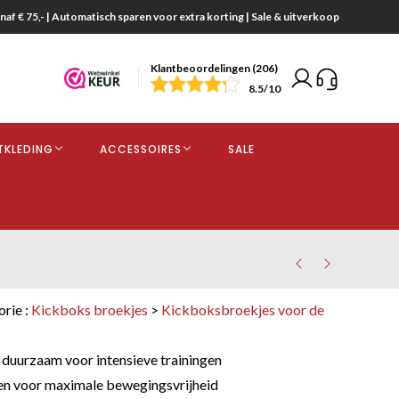
naf € 75,- | Automatisch sparen voor extra korting | Sale & uitverkoop
Klantbeoordelingen (206)
end
8.5
/10
opdracht
TKLEDING
ACCESSOIRES
SALE
kjes
orie :
Kickboks broekjes
>
Kickboksbroekjes voor de
 duurzaam voor intensieve trainingen
gen voor maximale bewegingsvrijheid