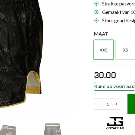
Strakke pasvor
es
Gemaakt van 100
schoenen
Stoer goud desi
gsartikelen
MAAT
ingsmateriaal
XXS
XS
XXS
XS
pen
n trapkussens
30.00
sens en pads
Ruim op voorraad
-
+
Joya
Butterfly
Kinder
Kickboksbroek