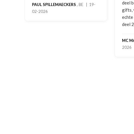
deel 
PAUL SPILLEMAECKERS
, BE | 19-
gifts
02-2026
-
echte
deel 
MC M
2026