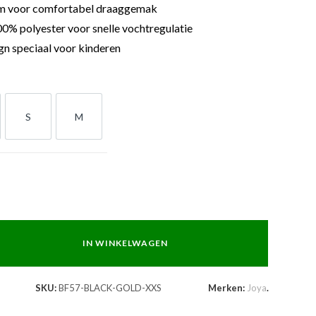
m voor comfortabel draaggemak
% polyester voor snelle vochtregulatie
gn speciaal voor kinderen
S
M
S
M
IN WINKELWAGEN
SKU:
BF57-BLACK-GOLD-XXS
Merken:
Joya
.