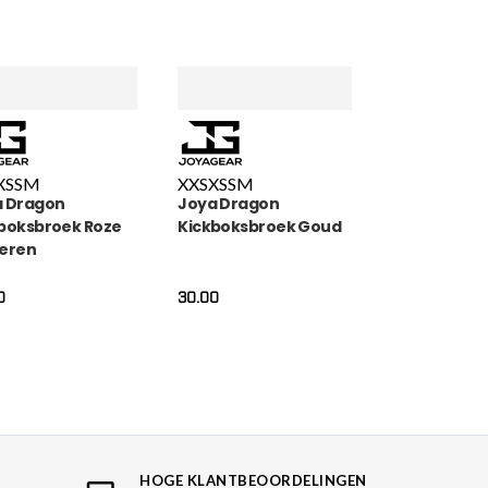
XS
S
M
XXS
XS
S
M
a Dragon
Joya Dragon
boksbroek Roze
Kickboksbroek Goud
eren
0
30.00
HOGE KLANTBEOORDELINGEN