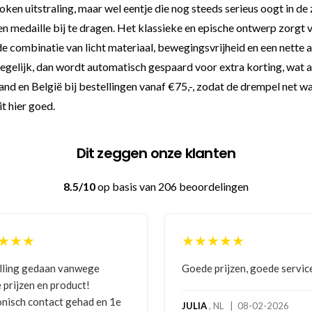
en uitstraling, maar wel eentje die nog steeds serieus oogt in de 
n medaille bij te dragen. Het klassieke en epische ontwerp zorgt 
ombinatie van licht materiaal, bewegingsvrijheid en een nette afwe
egelijk, dan wordt automatisch gespaard voor extra korting, wat alti
d en België bij bestellingen vanaf €75,-, zodat de drempel net wat 
t hier goed.
Dit zeggen onze klanten
8.5/10
op basis van 206 beoordelingen
★★★
★★★★★
lling gedaan vanwege
Goede prijzen, goede servic
 prijzen en product!
onisch contact gehad en 1e
JULIA
, NL | 08-02-2026