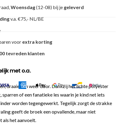
raad,
Woensdag
(12-08) bij je
geleverd
nding
v.a. €75,- NL/BE
e
paren voor
extra korting
00 tevreden klanten
ijk met o.a.
en, draaien en weer door. Dankzij het lichte polyester
 sparren of een fanatieke les waarin je kind net iets
 minder worden tegengewerkt. Tegelijk zorgt de strakke
aling geeft de broek een opvallende, maar niet
 als het aanvoelt.