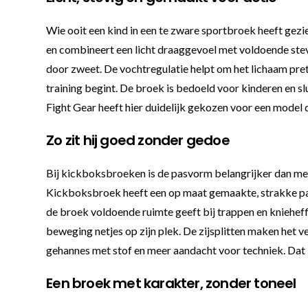
Wie ooit een kind in een te zware sportbroek heeft ge
en combineert een licht draaggevoel met voldoende stevi
door zweet. De vochtregulatie helpt om het lichaam prett
training begint. De broek is bedoeld voor kinderen en s
Fight Gear heeft hier duidelijk gekozen voor een model dat
Zo zit hij goed zonder gedoe
Bij kickboksbroeken is de pasvorm belangrijker dan men
Kickboksbroek heeft een op maat gemaakte, strakke pasvo
de broek voldoende ruimte geeft bij trappen en knieheffi
beweging netjes op zijn plek. De zijsplitten maken het v
gehannes met stof en meer aandacht voor techniek. Dat i
Een broek met karakter, zonder toneel