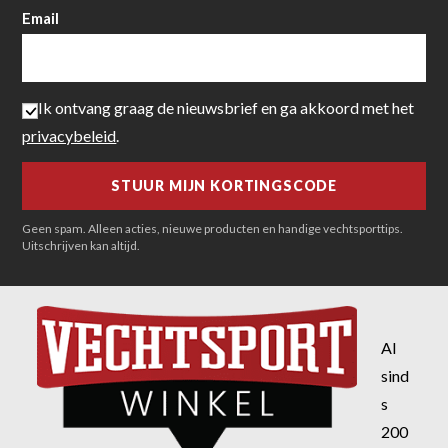
Email
Ik ontvang graag de nieuwsbrief en ga akkoord met het
privacybeleid
.
Geen spam. Alleen acties, nieuwe producten en handige vechtsporttips.
Uitschrijven kan altijd.
Al
sind
s
200