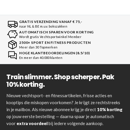
GRATIS VERZENDING VANAF € 75,-
naar NL & BE m.u.v. bokszakken
AUTOMATISCH SPAREN VOOR KORTING
Wordt gratis Vechtsportwinkel Member
2500+ SPORT EN FITNESS PRODUCTEN
Meer dan 30 Topmerken
HOGE KLANTBEOORDELINGEN (8.5/10)
En meer dan 40.000 klanten
Train slimmer. Shop scherper. Pak
10% korting.
Nieuwe vechtsport- en fitnessartikelen, frisse acties en
kooptips die miskopen voorkomen? Je krijgt ze rechtstreeks
in je mailbox. Als nieuwe abonnee krijg je direct
10% korting
op jouw eerste bestelling — daarna spaar je automatisch
voor
extra voordeel
bij iedere volgende aankoop.