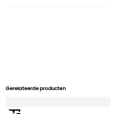
oog merkt voor echte service. Nu nog wachten
op deel 2 en kickboksen maar!
MC MAASTRICHT
, NL | 11-02-2026
Gerelateerde producten