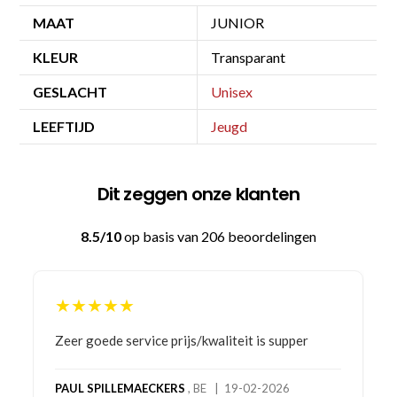
MAAT
JUNIOR
KLEUR
Transparant
GESLACHT
Unisex
LEEFTIJD
Jeugd
Dit zeggen onze klanten
8.5/10
op basis van 206 beoordelingen
★★★★★
Bestelling gedaan vanwege goede prijzen en
product! Telefonisch contact gehad en 1e deel
bestelling al ontvangen met gifts, waardoor je