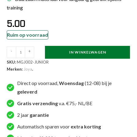
training
5.00
Ruim op voorraad
Joya
-
+
IN WINKELWAGEN
Gebitsbeschermer
SKU:
MGJ002-JUNIOR
Transparant
Merken:
Joya
.
Junior
aantal
Direct op voorraad,
Woensdag
(12-08) bij je
geleverd
Gratis verzending
v.a. €75,- NL/BE
2 jaar
garantie
Automatisch sparen voor
extra korting