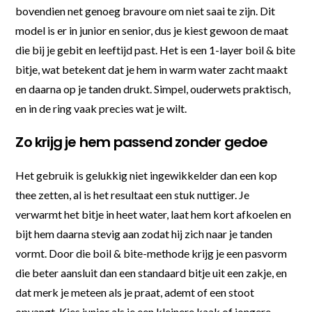
bovendien net genoeg bravoure om niet saai te zijn. Dit
model is er in junior en senior, dus je kiest gewoon de maat
die bij je gebit en leeftijd past. Het is een 1-layer boil & bite
bitje, wat betekent dat je hem in warm water zacht maakt
en daarna op je tanden drukt. Simpel, ouderwets praktisch,
en in de ring vaak precies wat je wilt.
Zo krijg je hem passend zonder gedoe
Het gebruik is gelukkig niet ingewikkelder dan een kop
thee zetten, al is het resultaat een stuk nuttiger. Je
verwarmt het bitje in heet water, laat hem kort afkoelen en
bijt hem daarna stevig aan zodat hij zich naar je tanden
vormt. Door die boil & bite-methode krijg je een pasvorm
die beter aansluit dan een standaard bitje uit een zakje, en
dat merk je meteen als je praat, ademt of een stoot
opvangt. Kies junior als je een kleinere kaak of jongere