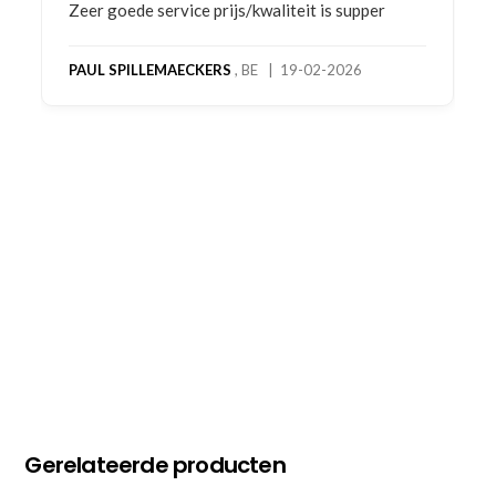
Bestelling gedaan vanwege goede prijzen en
product! Telefonisch contact gehad en 1e deel
bestelling al ontvangen met gifts, waardoor je
oog merkt voor echte service. Nu nog wachten
op deel 2 en kickboksen maar!
MC MAASTRICHT
, NL | 11-02-2026
Gerelateerde producten