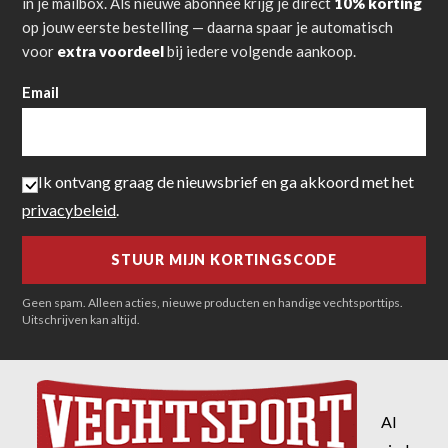
in je mailbox. Als nieuwe abonnee krijg je direct
10% korting
op jouw eerste bestelling — daarna spaar je automatisch
voor
extra voordeel
bij iedere volgende aankoop.
Email
Ik ontvang graag de nieuwsbrief en ga akkoord met het
privacybeleid
.
Geen spam. Alleen acties, nieuwe producten en handige vechtsporttips.
Uitschrijven kan altijd.
Al