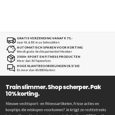
GRATIS VERZENDING VANAF € 75,-
naar NL & BE m.u.v. bokszakken
AUTOMATISCH SPAREN VOOR KORTING
Wordt gratis Vechtsportwinkel Member
2500+ SPORT EN FITNESS PRODUCTEN
Meer dan 30 Topmerken
HOGE KLANTBEOORDELINGEN (8.5/10)
En meer dan 40.000 klanten
Train slimmer. Shop scherper. Pak
10% korting.
Nieuwe vechtsport- en fitnessartikelen, frisse acties en
kooptips die miskopen voorkomen? Je krijgt ze rechtstreeks