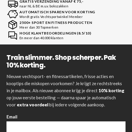
GRATIS VERZENDING VANAF € 75,-
naar NL & BE m.u.v. bokszakken
AUTOMATISCH SPAREN VOOR KORTING
Wordt gratis Vechtsportwinkel Member
2500+ SPORT EN FITNESS PRODUCTEN
Meer dan 30 Topmerken
HOGE KLANTBEOORDELINGEN (8.5/10)
En meer dan 40.000 klanten
Train slimmer. Shop scherper. Pak
10% korting.
Nieuwe vechtsport- en fitnessartikelen, frisse acties en
kooptips die miskopen voorkomen? Je krijgt ze rechtstreeks
in je mailbox. Als nieuwe abonnee krijg je direct
10% korting
op jouw eerste bestelling — daarna spaar je automatisch
voor
extra voordeel
bij iedere volgende aankoop.
Email