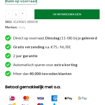
Ruim op voorraad
Joya
-
+
IN WINKELWAGEN
Hawk
SKU:
JG24065-SENIOR
Gebitsbeschermer
Merken:
Joya
.
Blauw
Dubbele
Direct op voorraad,
Dinsdag
(11-08) bij je
geleverd
Laag
Gratis verzending
v.a. €75,- NL/BE
Senior
aantal
2 jaar
garantie
Automatisch sparen voor
extra korting
Meer dan
40.000 tevreden klanten
Betaal gemakkelijk met o.a.