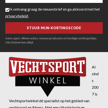
Ik ontvang graag de nieuwsbrief en ga akkoord met het
privacybeleid
.
Geen spam. Alleen acties, nieuwe producten en handige vechtsporttips.
Uitschrijven kan altijd.
Al
sind
s
200
7 is
Vechtsportwinkel dé specialist op het gebied van
vechtsport en fitness. Met een rijke historie en