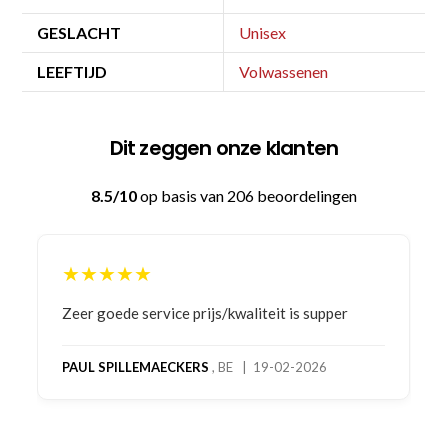
GESLACHT
Unisex
LEEFTIJD
Volwassenen
Dit zeggen onze klanten
8.5/10
op basis van 206 beoordelingen
★★★★★
Bestelling gedaan vanwege goede prijzen en
product! Telefonisch contact gehad en 1e deel
bestelling al ontvangen met gifts, waardoor je
oog merkt voor echte service. Nu nog wachten
op deel 2 en kickboksen maar!