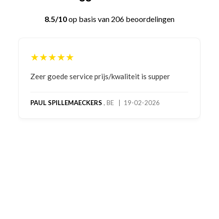
8.5/10
op basis van 206 beoordelingen
★★★★★
Bestelling gedaan vanwege goede prijzen en
product! Telefonisch contact gehad en 1e deel
bestelling al ontvangen met gifts, waardoor je
oog merkt voor echte service. Nu nog wachten
op deel 2 en kickboksen maar!
MC MAASTRICHT
, NL | 11-02-2026