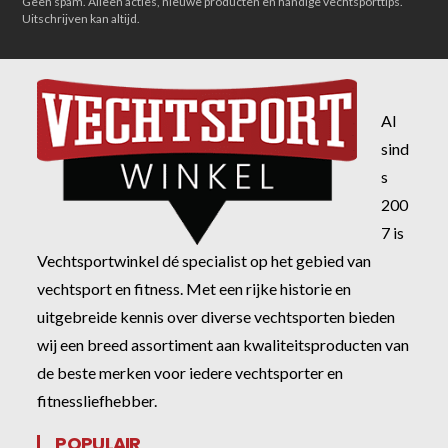
Geen spam. Alleen acties, nieuwe producten en handige vechtsporttips.
Uitschrijven kan altijd.
Al
sind
s
200
7 is
Vechtsportwinkel dé specialist op het gebied van
vechtsport en fitness. Met een rijke historie en
uitgebreide kennis over diverse vechtsporten bieden
wij een breed assortiment aan kwaliteitsproducten van
de beste merken voor iedere vechtsporter en
fitnessliefhebber.
POPULAIR