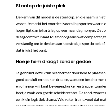
Staal op de juiste plek
De kern van dit model is de steel cup, en die naam is ni
wordt. Je merkt het voordeel vooral bij sporten waarin
hoger ligt dan je hartslag op een maandagmorgen. De Joy
draagcomfort. Maat M zit doorgaans wat compacter, terwi
verstandig om te denken aan hoe strak je sportbroek of s
dat is juist het punt.
Hoe je hem draagt zonder gedoe
Je gebruikt deze kruisbeschermer door hem te plaatsen i
goed aansluit en niet kan draaien, want een beschermer d
en of je nog vrij kunt bewegen, hurken en trappen zonder
beetje zoals een goede scheidsrechter. De rood-zwarte ui
een klein logistiek drama. Wie vaker traint, weet dat mate
spaart voor extra korting, zonder dat je daar een aparte