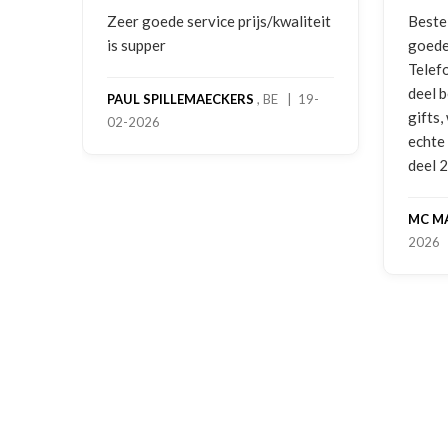
ging
Zeer goede service prijs/kwaliteit
Beste
is supper
goede
Telef
deel 
PAUL SPILLEMAECKERS
, BE | 19-
gifts
02-2026
-
echte
deel 
MC M
2026