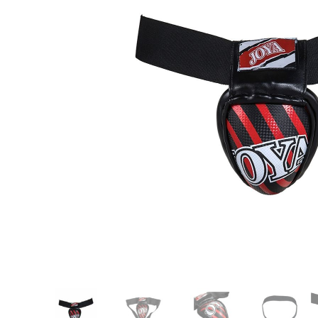
Karate
Voor dam
Zakhand
Taekwondo
Trainin
Brazilian Jiu jitsu
Bokszak
Bevestig
Krav Maga
bokszak
Bokspop
Stoot- e
Stootkus