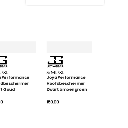
L/XL
S/M
L/XL
a Performance
Joya Performance
fdbeschermer
Hoofdbeschermer
rt Goud
Zwart Limoengroen
00
150.00