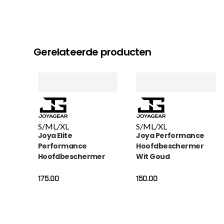
Gerelateerde producten
S/M
L/XL
S/M
L/XL
Joya Elite
Joya Performance
Performance
Hoofdbeschermer
Hoofdbeschermer
Wit Goud
Leer 2.0 Wit
175.00
150.00