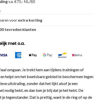
nding
v.a. €75,- NL/BE
e
paren voor
extra korting
00 tevreden klanten
ijk met o.a.
aal omgaan. Je trekt hem aan tijdens trainingen of
k en helpt om het kwetsbare gebied te beschermen tegen
e uitstraling, zonder dat het lijkt alsof je een
t nodig hebt, en dan ben je blij dat je het hebt. De
 je tegenstander. Dat is prettig, want in de ring of op de