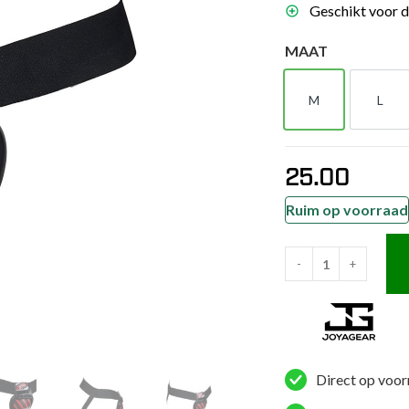
Geschikt voor d
es
schoenen
MAAT
gsartikelen
M
L
M
L
ingsmateriaal
25.00
pen
n trapkussens
Ruim op voorraad
sens en pads
-
+
Joya
Stalen
Kruisbeschermer
Rood/Zwart
aantal
Direct op voor