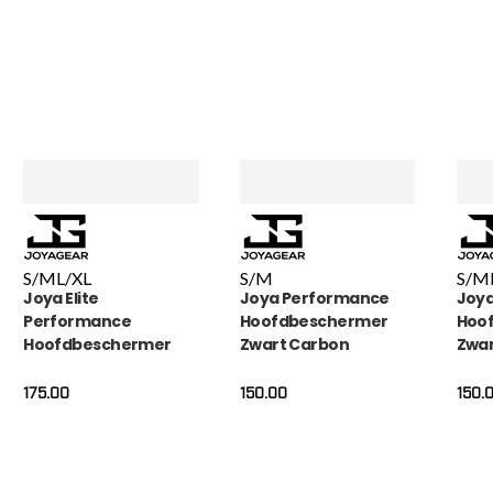
S/M
L/XL
S/M
S/M
Joya Elite
Joya Performance
Joy
Performance
Hoofdbeschermer
Hoo
Hoofdbeschermer
Zwart Carbon
Zwa
Leer 2.0 Zwart
175.00
150.00
150.