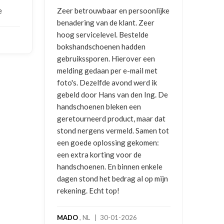
e
Zeer betrouwbaar en persoonlijke
Goed
benadering van de klant. Zeer
ontv
hoog servicelevel. Bestelde
bokshandschoenen hadden
NIC
gebruikssporen. Hierover een
2026
melding gedaan per e-mail met
foto's. Dezelfde avond werd ik
gebeld door Hans van den Ing. De
handschoenen bleken een
geretourneerd product, maar dat
stond nergens vermeld. Samen tot
een goede oplossing gekomen:
een extra korting voor de
handschoenen. En binnen enkele
dagen stond het bedrag al op mijn
rekening. Echt top!
MADO
, NL | 30-01-2026