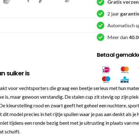
Gratis verze
2 jaar
garanti
Automatisch s
Meer dan
40.0
Betaal gemakkel
n suiker is
kt voor vechtsporters die graag een beetje serieus met hun materi
is, maar gewoon verstandig. De stalen cup zit stevig op zijn ple
 kleurstelling rood en zwart geeft het geheel een nuchtere, sportiev
t model precies in het rijtje spullen waar je pas aan denkt als je he
niet tijdens een ronde bezig bent met je uitrusting in plaats van met
at schuift.