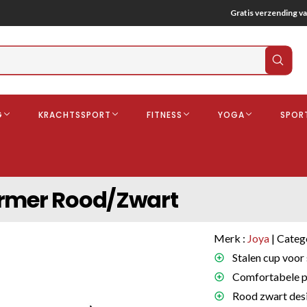
Gratis verzending va
Verz
zoek
G
KRACHTSSPORT
FITNESS
YOGA
SPOR
ndschoenen
Boksbeschermers
Boksbroe
Bandages
ermer Rood/Zwart
Gebitsbescherming
dschoenen
Merk :
Joya
| Categ
o
Stalen cup voor 
Comfortabele pa
deren
Rood zwart desi