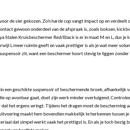
et voor de sier gekozen. Zo’n harde cup vangt impact op en verdeel
 contact gewoon onderdeel van de afspraak is, zoals boksen, kic
a Stalen Kruisbeschermer Red/Black is er in maat M en L, dus je k
jl L meer ruimte geeft en vaak prettiger is als je wat meer volume
uspensoir zit, want een beschermer hoort stevig te liggen zonder t
n een geschikte suspensoir of beschermende broek, afhankelijk van 
ie op avontuur gaat, doet zijn werk minder overtuigend. Controleer 
 dat het ergens wringt. Tijdens het dragen moet de bescherming aan
tvoering maakt hem bovendien makkelijk te herkennen tussen je and
riaal dat simpel werkt vaak het prettigst is. En als je toch bezig b
 sport van hoeft te maken.