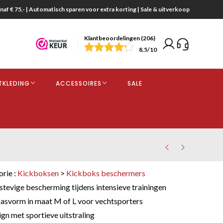
naf € 75,- | Automatisch sparen voor extra korting | Sale & uitverkoop
Klantbeoordelingen (206)
end
8.5
/10
opdracht
TKLEDING
ACCESSOIRES
SALE
kjes
orie :
Kickboksen
>
Kickboks beschermers
stevige bescherming tijdens intensieve trainingen
svorm in maat M of L voor vechtsporters
gn met sportieve uitstraling