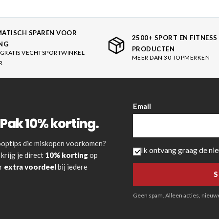
ATISCH SPAREN VOOR
2500+ SPORT EN FITNESS
NG
PRODUCTEN
GRATIS VECHTSPORTWINKEL
MEER DAN 30 TOPMERKEN
R
Email
Pak 10% korting.
 kooptips die miskopen voorkomen?
Ik ontvang graag de ni
krijg je direct
10% korting
op
or
extra voordeel
bij iedere
Geen spam. Alleen acties, nieuwe 