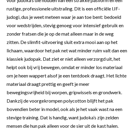
voor judoka’s die houden van een strakke pasvorm en een
rustige, professionele uitstraling. Dit is een officiële IJF-
judogi, dus je weet meteen waar je aan toe bent: bedoeld
voor wedstrijden, stevig genoeg voor intensief gebruik en
zonder fratsen die je op de mat alleen maar in de weg
zitten. De slimfit-uitvoering sluit extra mooi aan op het
lichaam, waardoor het pak net wat minder ruim valt dan een
klassiek judopak. Dat ziet er niet alleen verzorgd uit, het
helpt ook bij vrij bewegen, omdat er minder los materiaal
om je heen wappert alsof je een tentdoek draagt. Het lichte
materiaal draagt prettig en geeft je meer
bewegingsvrijheid bij worpen, gripwissels en grondwerk.
Dankzij de voorgekrompen polycotton blijft het pak
bovendien beter in model, ook als je het vaak wast na een
stevige training. Dat is handig, want judoka’s zijn zelden
mensen die hun pak alleen voor de sier uit de kast halen.