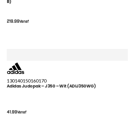
B)
219.99
Vanaf
130
140
150
160
170
Adidas Judopak – J350 – Wit (ADIJ350WG)
41.99
Vanaf