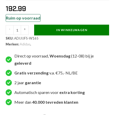
192.99
Ruim op voorraad
-
+
IN WINKELWAGEN
Adidas
SKU:
ADIJIJFS-W165
Judopak
Merken:
Adidas
.
-
Champion
Direct op voorraad,
Woensdag
(12-08) bij je
slimfit
geleverd
IJF
-
Gratis verzending
v.a. €75,- NL/BE
Wit
2 jaar
garantie
(ADIJIJFS-
W)
Automatisch sparen voor
extra korting
aantal
Meer dan
40.000 tevreden klanten