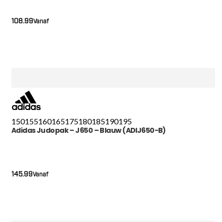
108.99
Vanaf
150
155
160
165
175
180
185
190
195
Adidas Judopak – J650 – Blauw (ADIJ650-B)
145.99
Vanaf