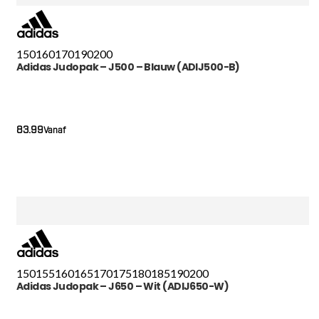
150
160
170
190
200
Adidas Judopak – J500 – Blauw (ADIJ500-B)
83.99
Vanaf
150
155
160
165
170
175
180
185
190
200
Adidas Judopak – J650 – Wit (ADIJ650-W)