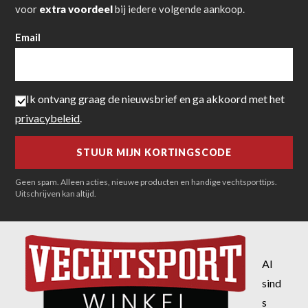
voor
extra voordeel
bij iedere volgende aankoop.
Email
Ik ontvang graag de nieuwsbrief en ga akkoord met het
privacybeleid
.
Geen spam. Alleen acties, nieuwe producten en handige vechtsporttips.
Uitschrijven kan altijd.
Al
sind
s