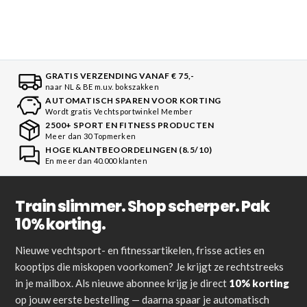
GRATIS VERZENDING VANAF € 75,-
naar NL & BE m.u.v. bokszakken
AUTOMATISCH SPAREN VOOR KORTING
Wordt gratis Vechtsportwinkel Member
2500+ SPORT EN FITNESS PRODUCTEN
Meer dan 30 Topmerken
HOGE KLANTBEOORDELINGEN (8.5/10)
En meer dan 40.000 klanten
Train slimmer. Shop scherper. Pak
10% korting.
Nieuwe vechtsport- en fitnessartikelen, frisse acties en
kooptips die miskopen voorkomen? Je krijgt ze rechtstreeks
in je mailbox. Als nieuwe abonnee krijg je direct
10% korting
op jouw eerste bestelling — daarna spaar je automatisch