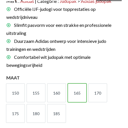
Merk :
Adidas
| Categorie :
Judopak
>
Adidas judopak
Officiële IJF-judogi voor topprestaties op
wedstrijdniveau
Slimfit pasvorm voor een strakke en professionele
uitstraling
Duurzaam Adidas ontwerp voor intensieve judo
trainingen en wedstrijden
Comfortabel wit judopak met optimale
bewegingsvrijheid
MAAT
150
155
160
165
170
150
155
160
165
170
175
180
185
175
180
185