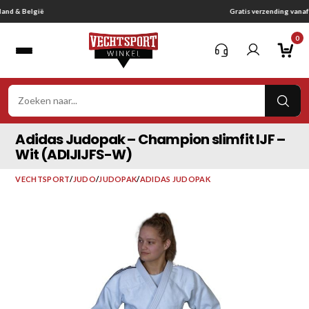
Ga
Gratis verzending vanaf € 75,-
naar
0
inhoud
VER
ZOE
Adidas Judopak – Champion slimfit IJF –
Wit (ADIJIJFS-W)
VECHTSPORT
/
JUDO
/
JUDOPAK
/
ADIDAS JUDOPAK