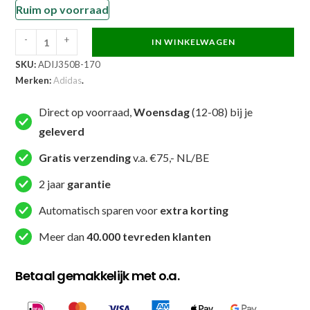
Ruim op voorraad
-
+
IN WINKELWAGEN
Adidas
SKU:
ADIJ350B-170
Judopak
Merken:
Adidas
.
-
J350
Direct op voorraad,
Woensdag
(12-08) bij je
-
geleverd
Blauw
(ADIJ350B)
Gratis verzending
v.a. €75,- NL/BE
aantal
2 jaar
garantie
Automatisch sparen voor
extra korting
Meer dan
40.000 tevreden klanten
Betaal gemakkelijk met o.a.