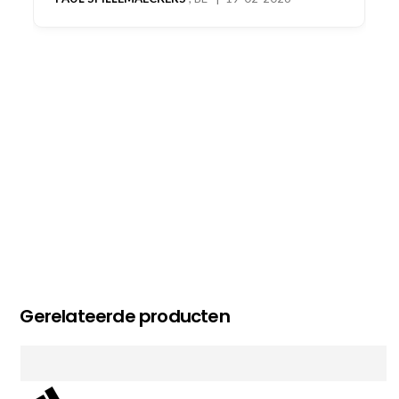
oog merkt voor echte service. Nu nog wachten
op deel 2 en kickboksen maar!
MC MAASTRICHT
, NL | 11-02-2026
Gerelateerde producten