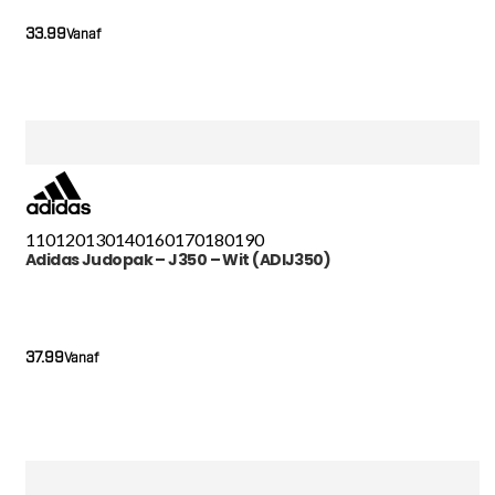
33.99
Vanaf
110
120
130
140
160
170
180
190
Adidas Judopak – J350 – Wit (ADIJ350)
37.99
Vanaf