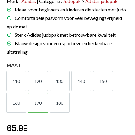
Merk :
Adidas
| Categorie :
Judopak
>
Adidas judopak
Ideaal voor beginners en kinderen die starten met judo
Comfortabele pasvorm voor veel bewegingsvrijheid
op de mat
Sterk Adidas judopak met betrouwbare kwaliteit
Blauw design voor een sportieve en herkenbare
uitstraling
MAAT
110
120
130
140
150
110
120
130
140
150
160
170
180
160
170
180
65.99