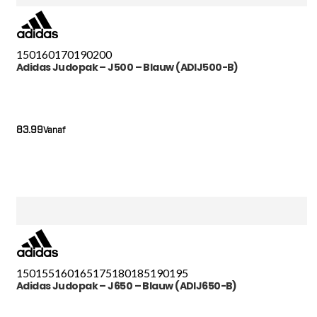
150
160
170
190
200
Adidas Judopak – J500 – Blauw (ADIJ500-B)
83.99
Vanaf
150
155
160
165
175
180
185
190
195
Adidas Judopak – J650 – Blauw (ADIJ650-B)