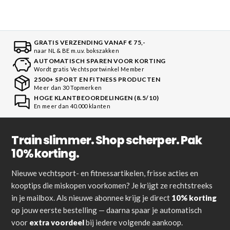
GRATIS VERZENDING VANAF € 75,-
naar NL & BE m.u.v. bokszakken
AUTOMATISCH SPAREN VOOR KORTING
Wordt gratis Vechtsportwinkel Member
2500+ SPORT EN FITNESS PRODUCTEN
Meer dan 30 Topmerken
HOGE KLANTBEOORDELINGEN (8.5/10)
En meer dan 40.000 klanten
Train slimmer. Shop scherper. Pak
10% korting.
Nieuwe vechtsport- en fitnessartikelen, frisse acties en
kooptips die miskopen voorkomen? Je krijgt ze rechtstreeks
in je mailbox. Als nieuwe abonnee krijg je direct
10% korting
op jouw eerste bestelling — daarna spaar je automatisch
voor
extra voordeel
bij iedere volgende aankoop.