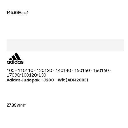
145.99
Vanaf
100 - 110
110 - 120
130 - 140
140 - 150
150 - 160
160 -
170
90/100
120/130
Adidas Judopak – J200 – Wit (ADIJ200E)
27.99
Vanaf