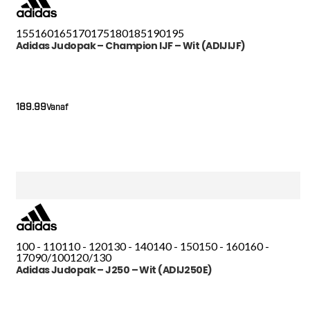
155
160
165
170
175
180
185
190
195
Adidas Judopak – Champion IJF – Wit (ADIJIJF)
189.99
Vanaf
100 - 110
110 - 120
130 - 140
140 - 150
150 - 160
160 -
170
90/100
120/130
Adidas Judopak – J250 – Wit (ADIJ250E)