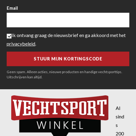
Email
Ik ontvang graag de nieuwsbrief en ga akkoord met het
privacybeleid
.
Geen spam. Alleen acties, nieuwe producten en handige vechtsporttips.
Uitschrijven kan altijd.
Al
sind
s
200