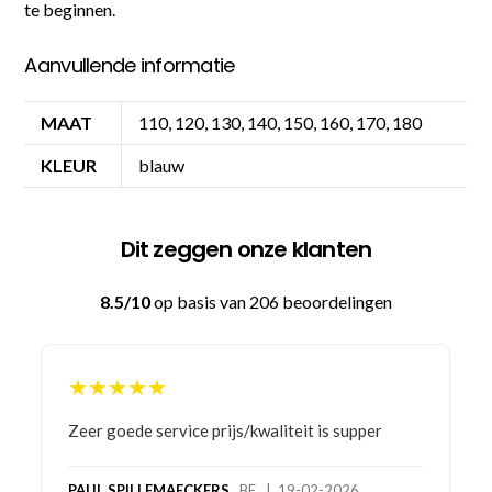
te beginnen.
Aanvullende informatie
MAAT
110, 120, 130, 140, 150, 160, 170, 180
KLEUR
blauw
Dit zeggen onze klanten
8.5/10
op basis van 206 beoordelingen
★★★★★
Bestelling gedaan vanwege goede prijzen en
product! Telefonisch contact gehad en 1e deel
bestelling al ontvangen met gifts, waardoor je