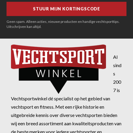
Geen spam. Alleen acties, nieuwe producten en handige vechtsporttips.
Uitschrijven kan altijd.
Al
sind
s
200
7 is
Vechtsportwinkel dé specialist op het gebied van
vechtsport en fitness. Met een rijke historie en
uitgebreide kennis over diverse vechtsporten bieden
wij een breed assortiment aan kwaliteitsproducten van
de beste merken voor iedere vechtsporter en