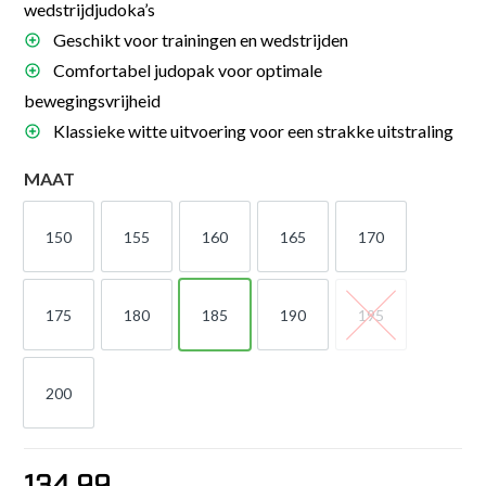
wedstrijdjudoka’s
Geschikt voor trainingen en wedstrijden
Comfortabel judopak voor optimale
bewegingsvrijheid
Klassieke witte uitvoering voor een strakke uitstraling
MAAT
150
155
160
165
170
150
155
160
165
170
175
180
185
190
195
175
180
185
190
195
200
200