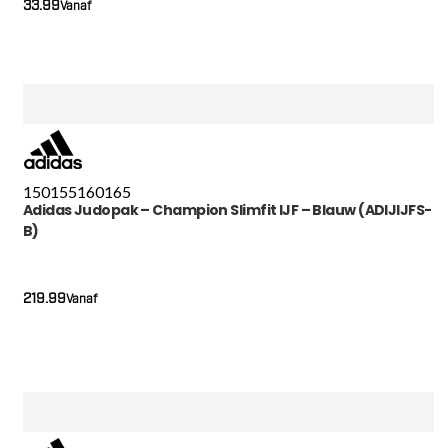
33.99
Vanaf
150
155
160
165
Adidas Judopak – Champion Slimfit IJF – Blauw (ADIJIJFS-
B)
219.99
Vanaf