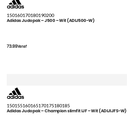
150
160
170
180
190
200
Adidas Judopak – J500 – Wit (ADIJ500-W)
73.99
Vanaf
150
155
160
165
170
175
180
185
Adidas Judopak – Champion slimfit IJF – Wit (ADIJIJFS-W)