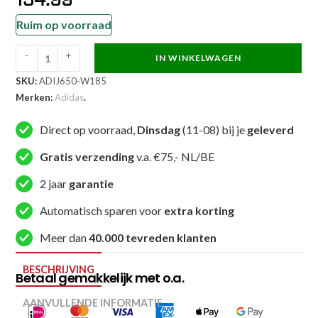
134.99
Ruim op voorraad
-
+
IN WINKELWAGEN
Adidas
SKU:
ADIJ650-W185
Judopak
Merken:
Adidas
.
-
J650
Direct op voorraad,
Dinsdag
(11-08) bij je
geleverd
-
Wit
Gratis verzending
v.a. €75,- NL/BE
(ADIJ650-
2 jaar
garantie
W)
aantal
Automatisch sparen voor
extra korting
Meer dan
40.000 tevreden klanten
BESCHRIJVING
Betaal gemakkelijk met o.a.
AANVULLENDE INFORMATIE