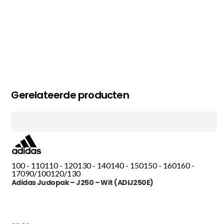
Gerelateerde producten
100 - 110
110 - 120
130 - 140
140 - 150
150 - 160
160 -
170
90/100
120/130
Adidas Judopak – J250 – Wit (ADIJ250E)