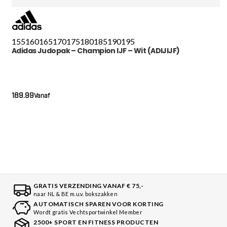
155
160
165
170
175
180
185
190
195
Adidas Judopak – Champion IJF – Wit (ADIJIJF)
189.99
Vanaf
GRATIS VERZENDING VANAF € 75,-
naar NL & BE m.u.v. bokszakken
AUTOMATISCH SPAREN VOOR KORTING
Wordt gratis Vechtsportwinkel Member
2500+ SPORT EN FITNESS PRODUCTEN