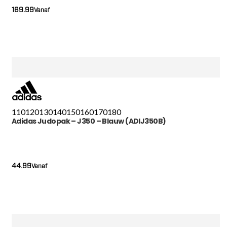
169.99
Vanaf
110
120
130
140
150
160
170
180
Adidas Judopak – J350 – Blauw (ADIJ350B)
44.99
Vanaf