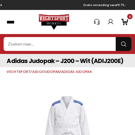
Ga
Gratis verzending vanaf € 75,-
naar
0
inhoud
VER
ZOE
Adidas Judopak – J200 – Wit (ADIJ200E)
VECHTSPORT
/
JUDO
/
JUDOPAK
/
ADIDAS JUDOPAK