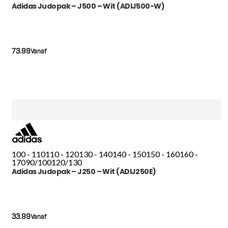
Adidas Judopak – J500 – Wit (ADIJ500-W)
73.99
Vanaf
100 - 110
110 - 120
130 - 140
140 - 150
150 - 160
160 -
170
90/100
120/130
Adidas Judopak – J250 – Wit (ADIJ250E)
33.99
Vanaf