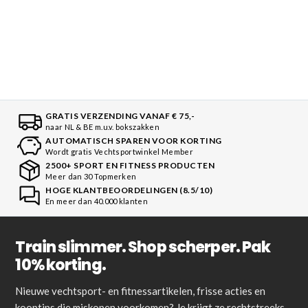
GRATIS VERZENDING VANAF € 75,-
naar NL & BE m.u.v. bokszakken
AUTOMATISCH SPAREN VOOR KORTING
Wordt gratis Vechtsportwinkel Member
2500+ SPORT EN FITNESS PRODUCTEN
Meer dan 30 Topmerken
HOGE KLANTBEOORDELINGEN (8.5/10)
En meer dan 40.000 klanten
Train slimmer. Shop scherper. Pak
10% korting.
Nieuwe vechtsport- en fitnessartikelen, frisse acties en
kooptips die miskopen voorkomen? Je krijgt ze rechtstreeks