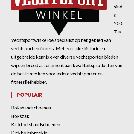
sind
s
200
7 is
Vechtsportwinkel dé specialist op het gebied van
vechtsport en fitness. Met een rijke historie en
uitgebreide kennis over diverse vechtsporten bieden
wij een breed assortiment aan kwaliteitsproducten van
de beste merken voor iedere vechtsporter en
fitnessliefhebber.
POPULAIR
Bokshandschoenen
Bokszak
Kickbokshandschoenen
Kickboksbroekje