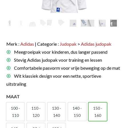
Merk :
Adidas
| Categorie :
Judopak
>
Adidas judopak
Meegroeipak voor kinderen, dus langer passend
Stevig Adidas judopak voor training en lessen
Comfortabele pasvorm voor vrije beweging op de mat
Wit klassiek design voor een nette, sportieve
uitstraling
MAAT
100 -
110 -
130 -
140 -
150 -
100 - 110
110 - 120
130 - 140
140 - 150
150 - 160
110
120
140
150
160