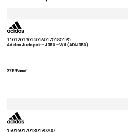
110
120
130
140
160
170
180
190
Adidas Judopak – J350 – Wit (ADIJ350)
37.99
Vanaf
150
160
170
180
190
200