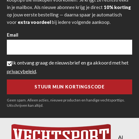
in je mailbox. Als nieuwe abonnee krijg je direct
10% korting
op jouw eerste bestelling — daarna spaar je automatisch
voor
extra voordeel
bij iedere volgende aankoop.
Email
Ik ontvang graag de nieuwsbrief en ga akkoord met het
privacybeleid
.
Geen spam. Alleen acties, nieuwe producten en handige vechtsporttips.
Uitschrijven kan altijd.
Al