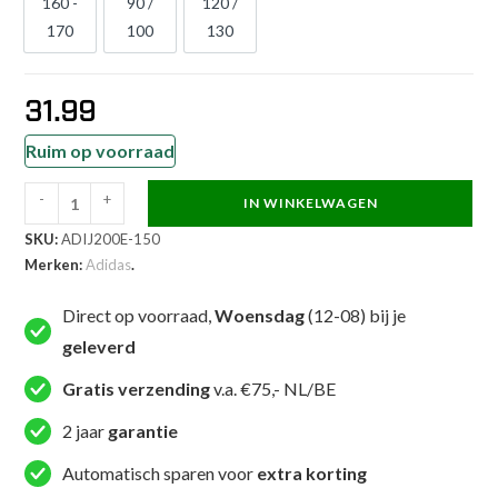
160 -
90 /
120 /
160 - 170
90/100
120/130
170
100
130
31.99
Ruim op voorraad
-
+
IN WINKELWAGEN
Adidas
SKU:
ADIJ200E-150
Judopak
Merken:
Adidas
.
-
J200
Direct op voorraad,
Woensdag
(12-08) bij je
-
geleverd
Wit
(ADIJ200E)
Gratis verzending
v.a. €75,- NL/BE
aantal
2 jaar
garantie
Automatisch sparen voor
extra korting