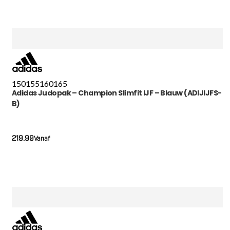
150
155
160
165
Adidas Judopak – Champion Slimfit IJF – Blauw (ADIJIJFS-
B)
219.99
Vanaf