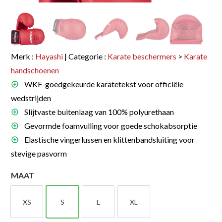
Merk :
Hayashi
| Categorie :
Karate beschermers
>
Karate
handschoenen
WKF-goedgekeurde karatetekst voor officiële
wedstrijden
Slijtvaste buitenlaag van 100% polyurethaan
Gevormde foamvulling voor goede schokabsorptie
Elastische vingerlussen en klittenbandsluiting voor
stevige pasvorm
MAAT
XS
S
L
XL
XS
S
L
XL