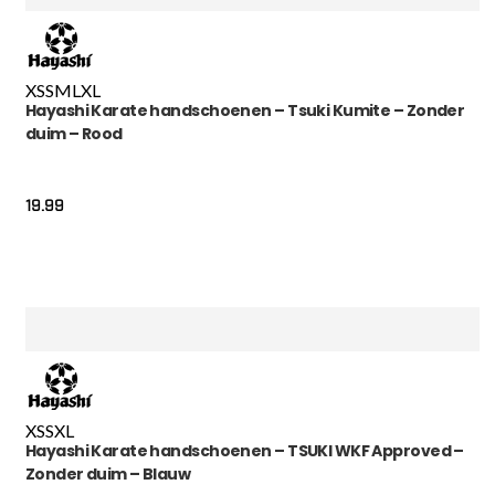
XS
S
M
L
XL
Hayashi Karate handschoenen – Tsuki Kumite – Zonder
duim – Rood
19.99
XS
S
XL
Hayashi Karate handschoenen – TSUKI WKF Approved –
Zonder duim – Blauw