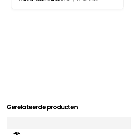
oog merkt voor echte service. Nu nog wachten
op deel 2 en kickboksen maar!
MC MAASTRICHT
, NL | 11-02-2026
Gerelateerde producten