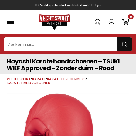
Ga
Gratis verzending vanaf € 75,-
naar
0
inhoud
VER
ZOE
Hayashi Karate handschoenen – TSUKI
WKF Approved – Zonder duim – Rood
VECHTSPORT
/
KARATE
/
KARATE BESCHERMERS
/
KARATE HANDSCHOENEN