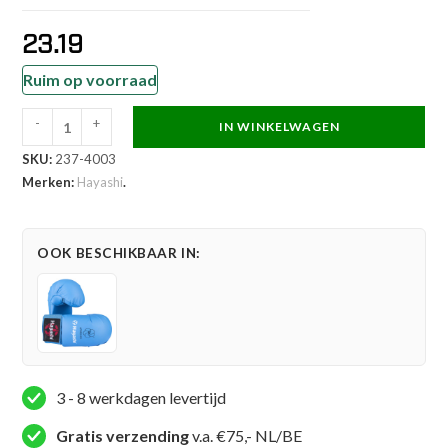
23.19
Ruim op voorraad
-
+
IN WINKELWAGEN
Hayashi
SKU:
237-4003
Karate
Merken:
Hayashi
.
handschoenen
-
TSUKI
OOK BESCHIKBAAR IN:
WKF
Approved
-
Zonder
duim
-
3 - 8 werkdagen levertijd
Rood
Gratis verzending
v.a. €75,- NL/BE
aantal