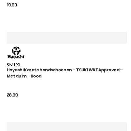
19.99
S
M
L
XL
Hayashi Karate handschoenen – TSUKI WKF Approved –
Met duim – Rood
28.99