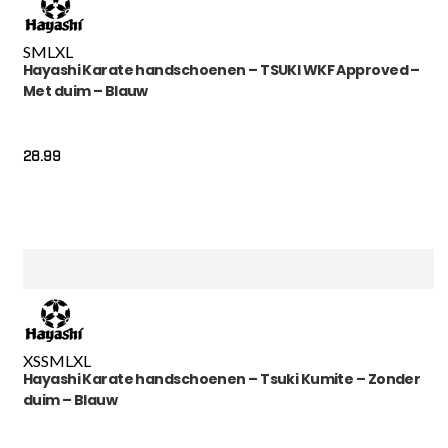
S
M
L
XL
Hayashi Karate handschoenen – TSUKI WKF Approved –
Met duim – Blauw
28.99
XS
S
M
L
XL
Hayashi Karate handschoenen – Tsuki Kumite – Zonder
duim – Blauw