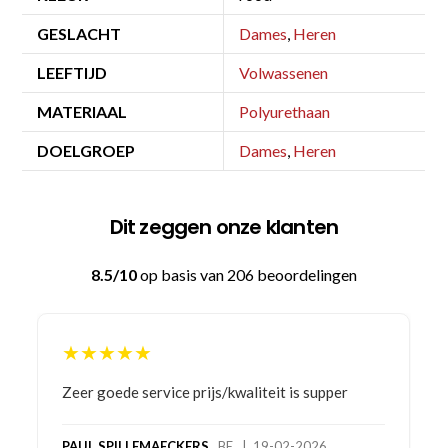
GESLACHT
Dames
,
Heren
LEEFTIJD
Volwassenen
MATERIAAL
Polyurethaan
DOELGROEP
Dames
,
Heren
Dit zeggen onze klanten
8.5/10
op basis van 206 beoordelingen
★★★★★
Bestelling gedaan vanwege goede prijzen en
product! Telefonisch contact gehad en 1e deel
bestelling al ontvangen met gifts, waardoor je