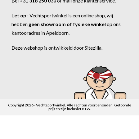
Bel
+31 318 250 030
of
mail onze klantenservice
.
Let op
:
Vechtsportwinkel
is een online shop, wij
hebben
géén showroom of fysieke winkel
op ons
kantooradres in Apeldoorn.
Deze webshop is ontwikkeld door
Sitezilla
.
Copyright 2026 - Vechtsportwinkel. Alle rechten voorbehouden. Getoonde
prijzen zijn inclusief BTW.