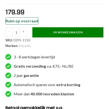
179.99
Ruim op voorraad
-
+
IN WINKELWAGEN
Hayashi
SKU:
0295-1150
Karatepak
Merken:
Hayashi
.
-
Katamori
3 - 8 werkdagen levertijd
WKF
Approved
Gratis verzending
v.a. €75,- NL/BE
-
2 jaar
garantie
Wit
aantal
Automatisch sparen voor
extra korting
Meer dan
40.000 tevreden klanten
Betaal gemakkelijk met o.a.