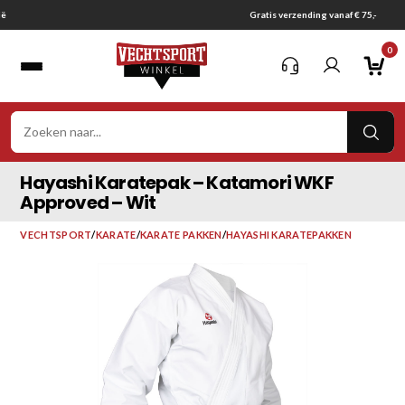
Ga
Gratis verzending vanaf € 75,-
naar
0
inhoud
VER
ZOE
Hayashi Karatepak – Katamori WKF
Approved – Wit
VECHTSPORT
/
KARATE
/
KARATE PAKKEN
/
HAYASHI KARATEPAKKEN