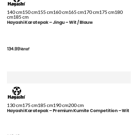
140 cm
150 cm
155 cm
160 cm
165 cm
170 cm
175 cm
180
cm
185 cm
Hayashi Karatepak – Jingu – Wit / Blauw
134.99
Vanaf
130 cm
175 cm
185 cm
190 cm
200 cm
Hayashi Karatepak – Premium Kumite Competition – Wit