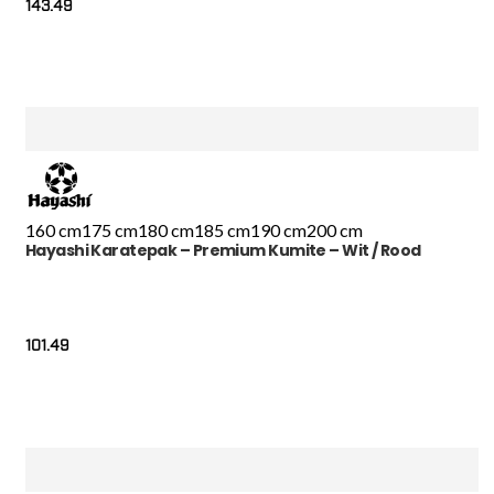
143.49
160 cm
175 cm
180 cm
185 cm
190 cm
200 cm
Hayashi Karatepak – Premium Kumite – Wit / Rood
101.49