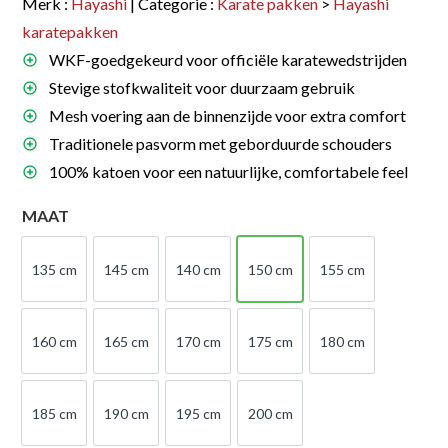
Merk :
Hayashi
| Categorie :
Karate pakken
>
Hayashi
karatepakken
WKF-goedgekeurd voor officiële karatewedstrijden
Stevige stofkwaliteit voor duurzaam gebruik
Mesh voering aan de binnenzijde voor extra comfort
Traditionele pasvorm met geborduurde schouders
100% katoen voor een natuurlijke, comfortabele feel
MAAT
135 cm
145 cm
140 cm
150 cm
155 cm
135 cm
145 cm
140 cm
150 cm
155 cm
160 cm
165 cm
170 cm
175 cm
180 cm
160 cm
165 cm
170 cm
175 cm
180 cm
185 cm
190 cm
195 cm
200 cm
185 cm
190 cm
195 cm
200 cm