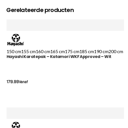
Gerelateerde producten
150 cm
155 cm
160 cm
165 cm
175 cm
185 cm
190 cm
200 cm
Hayashi Karatepak – Katamori WKF Approved – Wit
179.99
Vanaf