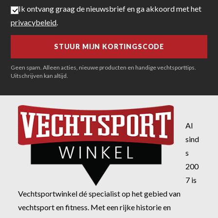
Ik ontvang graag de nieuwsbrief en ga akkoord met het
privacybeleid
.
Geen spam. Alleen acties, nieuwe producten en handige vechtsporttips.
Uitschrijven kan altijd.
Al
sind
s
200
7 is
Vechtsportwinkel dé specialist op het gebied van
vechtsport en fitness. Met een rijke historie en