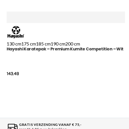
130 cm
175 cm
185 cm
190 cm
200 cm
Hayashi Karatepak – Premium Kumite Competition – Wit
143.49
GRATIS VERZENDING VANAF € 75,-