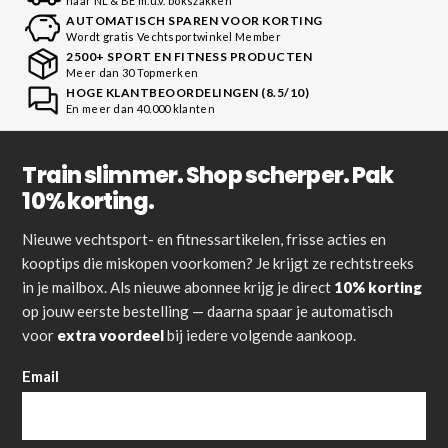
naar NL & BE m.u.v. bokszakken
AUTOMATISCH SPAREN VOOR KORTING
Wordt gratis Vechtsportwinkel Member
2500+ SPORT EN FITNESS PRODUCTEN
Meer dan 30 Topmerken
HOGE KLANTBEOORDELINGEN (8.5/10)
En meer dan 40.000 klanten
Train slimmer. Shop scherper. Pak
10% korting.
Nieuwe vechtsport- en fitnessartikelen, frisse acties en
kooptips die miskopen voorkomen? Je krijgt ze rechtstreeks
in je mailbox. Als nieuwe abonnee krijg je direct
10% korting
op jouw eerste bestelling — daarna spaar je automatisch
voor
extra voordeel
bij iedere volgende aankoop.
Email