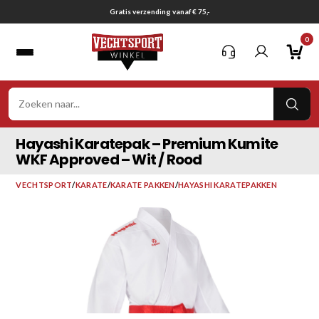
Ga
Gratis verzending vanaf € 75,-
naar
0
inhoud
VER
ZOE
Hayashi Karatepak – Premium Kumite
WKF Approved – Wit / Rood
VECHTSPORT
/
KARATE
/
KARATE PAKKEN
/
HAYASHI KARATEPAKKEN