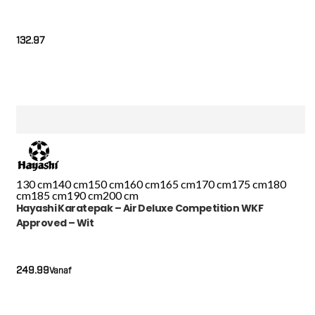
132.97
130 cm
140 cm
150 cm
160 cm
165 cm
170 cm
175 cm
180
cm
185 cm
190 cm
200 cm
Hayashi Karatepak – Air Deluxe Competition WKF
Approved – Wit
249.99
Vanaf