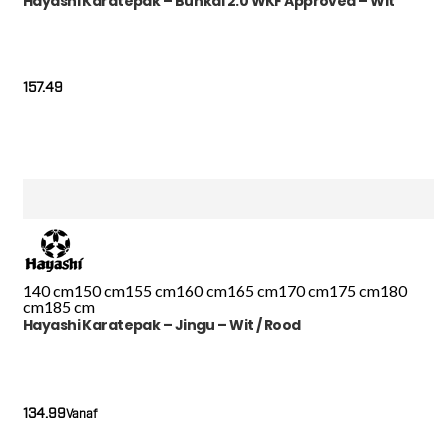
Hayashi Karatepak – Bunkai 2.0 WKF Approved – Wit
157.49
140 cm
150 cm
155 cm
160 cm
165 cm
170 cm
175 cm
180
cm
185 cm
Hayashi Karatepak – Jingu – Wit / Rood
134.99
Vanaf