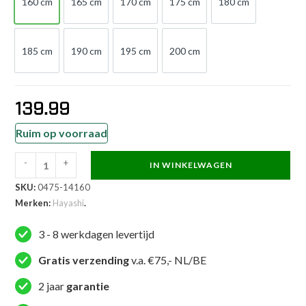
160 cm
165 cm
170 cm
175 cm
180 cm
160 cm
165 cm
170 cm
175 cm
180 cm
185 cm
190 cm
195 cm
200 cm
185 cm
190 cm
195 cm
200 cm
139.99
Ruim op voorraad
-
+
IN WINKELWAGEN
Hayashi
SKU:
0475-14160
Karatepak
Merken:
Hayashi
.
-
Premium
3 - 8 werkdagen levertijd
Kumite
WKF
Gratis verzending
v.a. €75,- NL/BE
Approved
2 jaar
garantie
-