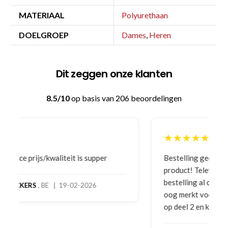
MATERIAAL
Polyurethaan
DOELGROEP
Dames
,
Heren
Dit zeggen onze klanten
8.5/10
op basis van 206 beoordelingen
★★★★★
Bestelling gedaan vanwege goede prijzen en
product! Telefonisch contact gehad en 1e deel
bestelling al ontvangen met gifts, waardoor je
oog merkt voor echte service. Nu nog wachten
op deel 2 en kickboksen maar!