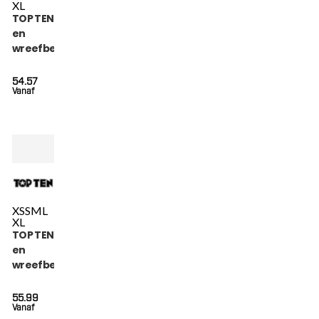
XL
TOP TEN Scheen-
en
wreefbeschermer
- Star Light - Zwart
54.57
Vanaf
XS
S
M
L
XL
TOP TEN Scheen-
en
wreefbeschermer
- Power Ink - Roze
55.99
Vanaf