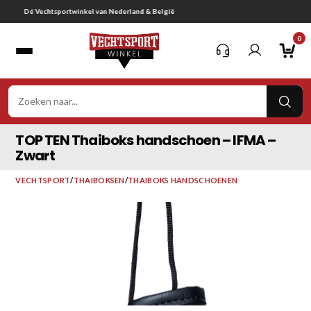
Ga
Gratis verzending vanaf € 75,-
naar
0
inhoud
VER
ZOE
TOP TEN Thaiboks handschoen – IFMA –
Zwart
VECHTSPORT
/
THAIBOKSEN
/
THAIBOKS HANDSCHOENEN