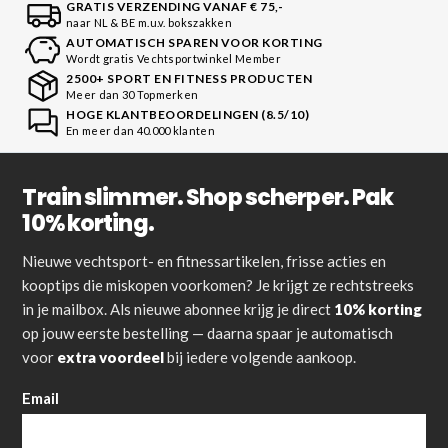
GRATIS VERZENDING VANAF € 75,-
naar NL & BE m.u.v. bokszakken
AUTOMATISCH SPAREN VOOR KORTING
Wordt gratis Vechtsportwinkel Member
2500+ SPORT EN FITNESS PRODUCTEN
Meer dan 30 Topmerken
HOGE KLANTBEOORDELINGEN (8.5/10)
En meer dan 40.000 klanten
Train slimmer. Shop scherper. Pak
10% korting.
Nieuwe vechtsport- en fitnessartikelen, frisse acties en
kooptips die miskopen voorkomen? Je krijgt ze rechtstreeks
in je mailbox. Als nieuwe abonnee krijg je direct
10% korting
op jouw eerste bestelling — daarna spaar je automatisch
voor
extra voordeel
bij iedere volgende aankoop.
Email