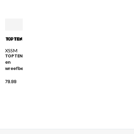
XS
S
M
TOP TEN Scheen-
en
wreefbeschermer
- Superior - Blauw
79.99