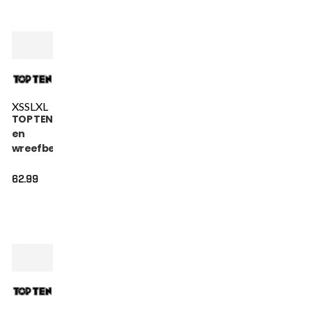
XS
S
L
XL
TOP TEN Scheen-
en
wreefbeschermer
- Theep - Zwart
62.99