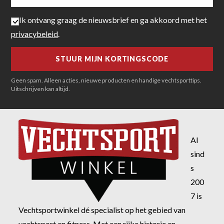
Ik ontvang graag de nieuwsbrief en ga akkoord met het
privacybeleid
.
Geen spam. Alleen acties, nieuwe producten en handige vechtsporttips.
Uitschrijven kan altijd.
Al
sind
s
200
7 is
Vechtsportwinkel dé specialist op het gebied van
vechtsport en fitness. Met een rijke historie en