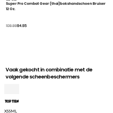
Super Pro Combat Gear (thai)bokshandschoen Bruiser
12 Oz.
Oorspronkelijke
Huidige
94.95
109.99
prijs
prijs
was:
is:
€109.99.
€94.95.
Vaak gekocht in combinatie met de
volgende scheenbeschermers
XS
S
M
L