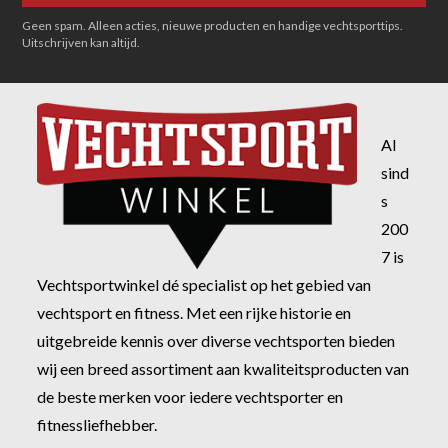
Geen spam. Alleen acties, nieuwe producten en handige vechtsporttips.
Uitschrijven kan altijd.
Al
sind
s
200
7 is
Vechtsportwinkel dé specialist op het gebied van
vechtsport en fitness. Met een rijke historie en
uitgebreide kennis over diverse vechtsporten bieden
wij een breed assortiment aan kwaliteitsproducten van
de beste merken voor iedere vechtsporter en
fitnessliefhebber.