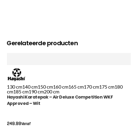
Gerelateerde producten
130 cm
140 cm
150 cm
160 cm
165 cm
170 cm
175 cm
180
cm
185 cm
190 cm
200 cm
Hayashi Karatepak – Air Deluxe Competition WKF
Approved – Wit
249.99
Vanaf