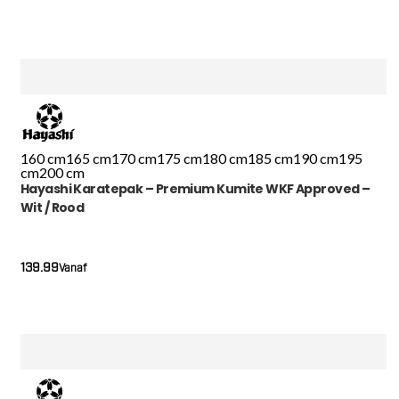
160 cm
165 cm
170 cm
175 cm
180 cm
185 cm
190 cm
195
cm
200 cm
Hayashi Karatepak – Premium Kumite WKF Approved –
Wit / Rood
139.99
Vanaf