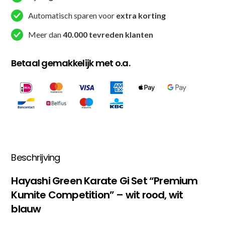
Approved
-
Automatisch sparen voor
extra korting
Wit
Meer dan
40.000 tevreden klanten
/
Rood
Betaal gemakkelijk met o.a.
/
Wit
/
Blauw
aantal
Beschrijving
Hayashi Green Karate Gi Set “Premium
Kumite Competition” – wit rood, wit
blauw