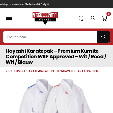
Ga
Gratis verzending vanaf € 75,-
naar
0
inhoud
VER
ZOE
Hayashi Karatepak – Premium Kumite
Competition WKF Approved – Wit / Rood /
Wit / Blauw
VECHTSPORT
/
KARATE
/
KARATE PAKKEN
/
HAYASHI KARATEPAKKEN