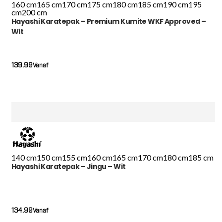
160 cm
165 cm
170 cm
175 cm
180 cm
185 cm
190 cm
195
cm
200 cm
Hayashi Karatepak – Premium Kumite WKF Approved –
Wit
139.99
Vanaf
140 cm
150 cm
155 cm
160 cm
165 cm
170 cm
180 cm
185 cm
Hayashi Karatepak – Jingu – Wit
134.99
Vanaf