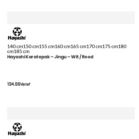
140 cm
150 cm
155 cm
160 cm
165 cm
170 cm
175 cm
180
cm
185 cm
Hayashi Karatepak – Jingu – Wit / Rood
134.99
Vanaf