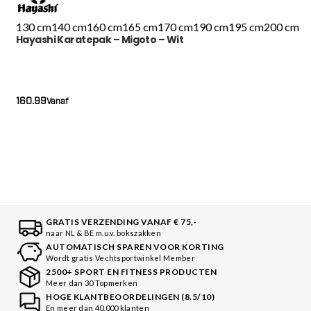
130 cm
140 cm
160 cm
165 cm
170 cm
190 cm
195 cm
200 cm
Hayashi Karatepak – Migoto – Wit
160.99
Vanaf
GRATIS VERZENDING VANAF € 75,-
naar NL & BE m.u.v. bokszakken
AUTOMATISCH SPAREN VOOR KORTING
Wordt gratis Vechtsportwinkel Member
2500+ SPORT EN FITNESS PRODUCTEN
Meer dan 30 Topmerken
HOGE KLANTBEOORDELINGEN (8.5/10)
En meer dan 40.000 klanten