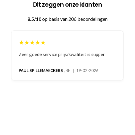
Dit zeggen onze klanten
8.5/10
op basis van 206 beoordelingen
★★★★★
Bestelling gedaan vanwege goede prijzen en
product! Telefonisch contact gehad en 1e deel
bestelling al ontvangen met gifts, waardoor je
oog merkt voor echte service. Nu nog wachten
op deel 2 en kickboksen maar!
MC MAASTRICHT
, NL | 11-02-2026