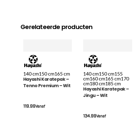
Gerelateerde producten
140 cm
150 cm
165 cm
140 cm
150 cm
155
cm
160 cm
165 cm
170
Hayashi Karatepak –
cm
180 cm
185 cm
Tenno Premium – Wit
Hayashi Karatepak –
Jingu – Wit
119.99
Vanaf
134.99
Vanaf