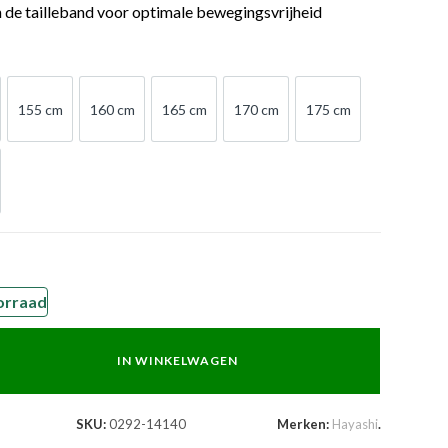
n de tailleband voor optimale bewegingsvrijheid
155 cm
160 cm
165 cm
170 cm
175 cm
 cm
155 cm
160 cm
165 cm
170 cm
175 cm
 cm
orraad
IN WINKELWAGEN
SKU:
0292-14140
Merken:
Hayashi
.