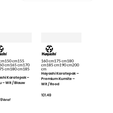
 cm
150 cm
155
160 cm
175 cm
180
60 cm
165 cm
170
cm
185 cm
190 cm
200
75 cm
180 cm
185
cm
Hayashi Karatepak –
shi Karatepak –
Premium Kumite –
u – Wit / Blauw
Wit / Rood
101.49
99
Vanaf