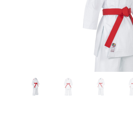
Karate
Voor dam
Zakhand
Taekwondo
Trainin
Brazilian Jiu jitsu
Bokszak
Bevestig
Krav Maga
bokszak
Bokspop
Stoot- e
Stootkus