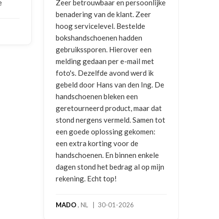
e
Zeer betrouwbaar en persoonlijke
Goed
benadering van de klant. Zeer
ontv
hoog servicelevel. Bestelde
bokshandschoenen hadden
NIC
gebruikssporen. Hierover een
2026
melding gedaan per e-mail met
foto's. Dezelfde avond werd ik
gebeld door Hans van den Ing. De
handschoenen bleken een
geretourneerd product, maar dat
stond nergens vermeld. Samen tot
een goede oplossing gekomen:
een extra korting voor de
handschoenen. En binnen enkele
dagen stond het bedrag al op mijn
rekening. Echt top!
MADO
, NL | 30-01-2026