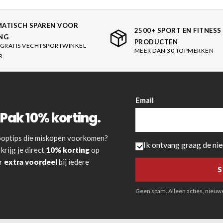
ATISCH SPAREN VOOR
2500+ SPORT EN FITNESS
NG
PRODUCTEN
GRATIS VECHTSPORTWINKEL
MEER DAN 30 TOPMERKEN
R
Email
Pak 10% korting.
 kooptips die miskopen voorkomen?
Ik ontvang graag de ni
krijg je direct
10% korting
op
or
extra voordeel
bij iedere
Geen spam. Alleen acties, nieuwe 