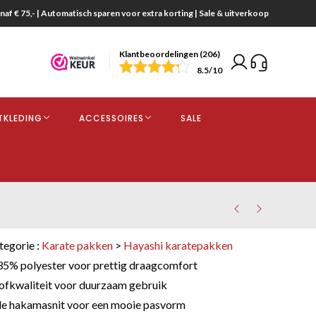
naf € 75,- | Automatisch sparen voor extra korting | Sale & uitverkoop
Klantbeoordelingen (206)
end
8.5
/10
opdracht
TKLEDING
ACCESSOIRES
SALE
kjes
tegorie :
Karate pakken
>
Hayashi karatepakken
5% polyester voor prettig draagcomfort
tofkwaliteit voor duurzaam gebruik
rde hakamasnit voor een mooie pasvorm