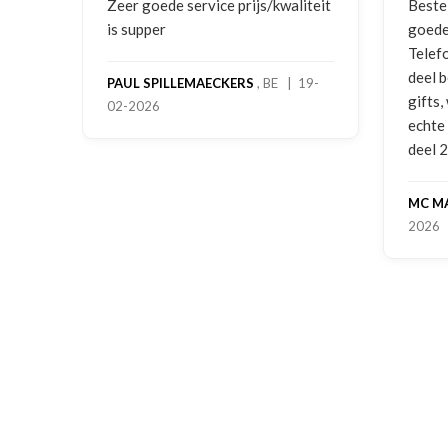
ging
Zeer goede service prijs/kwaliteit
Beste
is supper
goede
Telef
deel 
PAUL SPILLEMAECKERS
, BE | 19-
gifts
02-2026
-
echte
deel 
MC M
2026