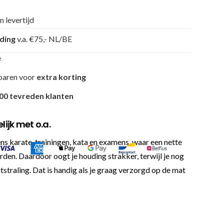
n levertijd
nding
v.a. €75,- NL/BE
e
paren voor
extra korting
00 tevreden klanten
ijk met o.a.
ens karate-trainingen, kata en examens, waar een nette
worden. Daardoor oogt je houding strakker, terwijl je nog
tstraling. Dat is handig als je graag verzorgd op de mat