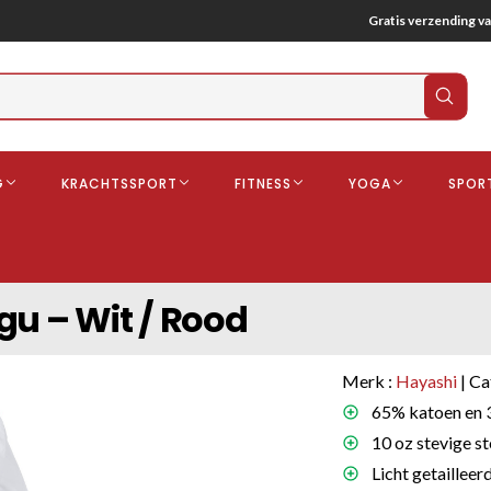
Gratis verzending va
Verz
zoek
G
KRACHTSSPORT
FITNESS
YOGA
SPOR
ndschoenen
Boksbeschermers
Boksbroe
Bandages
gu – Wit / Rood
Gebitsbescherming
dschoenen
Merk :
Hayashi
| Ca
o
65% katoen en 3
10 oz stevige s
deren
Licht getaillee