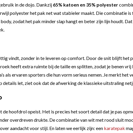
gebruik in de dojo. Dankzij
65% katoen en 35% polyester
combin
erwijl polyester het pak net wat stabieler maakt. Die combinatie is f
body, zodat het pak minder slap hangt en beter zijn lijn houdt. Dat
ek.
ig vindt, zonder in te leveren op comfort. Door de snit blijft het p
roek heeft extra ruimte bij de taille en splitten, zodat je benen v
 als ervaren sporters die hun vorm serieus nemen. Je merkt het ve
 details let, ziet ook dat de afwerking de klassieke uitstraling net
o
de hoofdrol opeist. Het is precies het soort detail dat je pas opmer
zonder overdreven drukte. De combinatie van wit met rood sluit moo
over aandacht voor stijl. En laten we eerlijk zijn: een
karatepak
mag