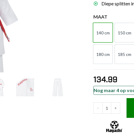
Diepe splitten i
es
schoenen
MAAT
gsartikelen
140 cm
150 cm
140 cm
150
ingsmateriaal
180 cm
185 cm
180 cm
185
pen
n trapkussens
sens en pads
134.99
Nog maar 4 op vo
-
+
Hayashi
Karatepak
-
Jingu