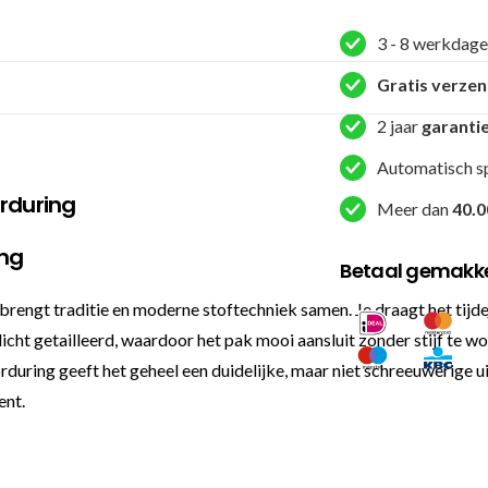
-
3 - 8 werkdage
Wit
/
Gratis verze
Rood
2 jaar
garanti
aantal
Automatisch s
orduring
Meer dan
40.0
ing
Betaal gemakkel
brengt traditie en moderne stoftechniek samen. Je draagt het tijd
t licht getailleerd, waardoor het pak mooi aansluit zonder stijf te 
rduring geeft het geheel een duidelijke, maar niet schreeuwerige ui
ent.