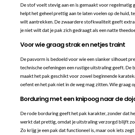
De stof voelt stevig aan en is gemaakt voor regelmatig 
helpt het geheel prettig aan te laten voelen op de huid, t
wilt aantrekken. De zwaardere stofkwaliteit geeft extra 
je niet wilt dat je pak zich gedraagt als een natte theedo
Voor wie graag strak en netjes traint
De pasvorm is bedoeld voor wie een slanker silhouet prett
technische oefeningen een rustige uitstraling geeft. De b
maakt het pak geschikt voor zowel beginnende karateka’s
oefent en het pak niet in de weg mag zitten. Wie graag op
Borduring met een knipoog naar de doj
De rode borduring geeft het pak karakter, zonder dat het 
werkt dat prettig, omdat je uitstraling verzorgd blijft 
Zo krijg je een pak dat functioneel is, maar ook iets zegt 