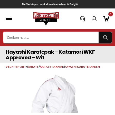
Ga
Gratis verzending vanaf € 75,-
naar
0
inhoud
VER
ZOE
Hayashi Karatepak – Katamori WKF
Approved – Wit
VECHTSPORT
/
KARATE
/
KARATE PAKKEN
/
HAYASHI KARATEPAKKEN