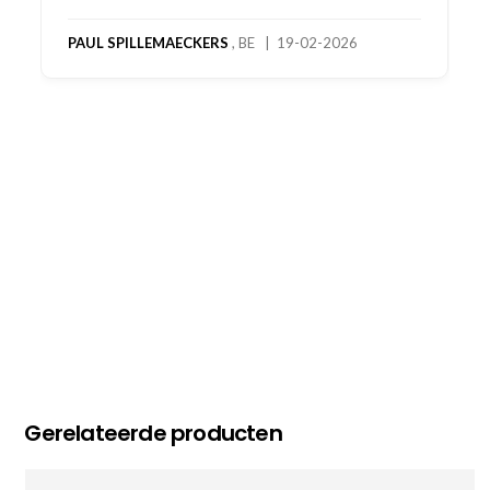
product! Telefonisch contact gehad en 1e deel
bestelling al ontvangen met gifts, waardoor je
oog merkt voor echte service. Nu nog wachten
op deel 2 en kickboksen maar!
MC MAASTRICHT
, NL | 11-02-2026
Gerelateerde producten