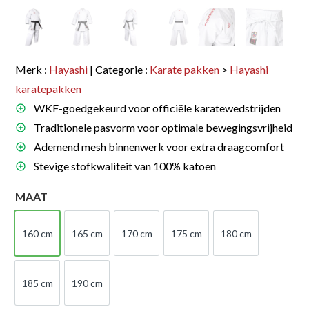
Merk :
Hayashi
| Categorie :
Karate pakken
>
Hayashi
karatepakken
WKF-goedgekeurd voor officiële karatewedstrijden
Traditionele pasvorm voor optimale bewegingsvrijheid
Ademend mesh binnenwerk voor extra draagcomfort
Stevige stofkwaliteit van 100% katoen
MAAT
160 cm
165 cm
170 cm
175 cm
180 cm
160 cm
165 cm
170 cm
175 cm
180 cm
185 cm
190 cm
185 cm
190 cm