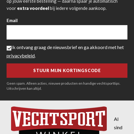
op jouw eerste bestelling — daarna spaar je automatisch
voor
extra voordeel
bij iedere volgende aankoop.
Email
Ik ontvang graag de nieuwsbrief en ga akkoord met het
privacybeleid
.
Geen spam. Alleen acties, nieuwe producten en handige vechtsporttips.
Uitschrijven kan altijd.
Al
sind