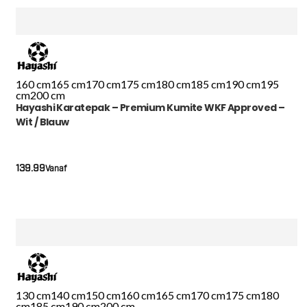
160 cm
165 cm
170 cm
175 cm
180 cm
185 cm
190 cm
195
cm
200 cm
Hayashi Karatepak – Premium Kumite WKF Approved –
Wit / Blauw
139.99
Vanaf
130 cm
140 cm
150 cm
160 cm
165 cm
170 cm
175 cm
180
cm
185 cm
190 cm
200 cm