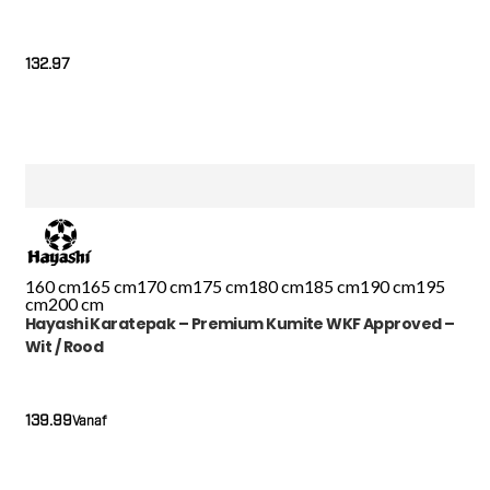
132.97
160 cm
165 cm
170 cm
175 cm
180 cm
185 cm
190 cm
195
cm
200 cm
Hayashi Karatepak – Premium Kumite WKF Approved –
Wit / Rood
139.99
Vanaf