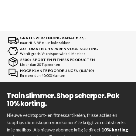
GRATIS VERZENDING VANAF € 75,-
naar NL & BE m.u.v. bokszakken
AUTOMATISCH SPAREN VOOR KORTING
Wordt gratis Vechtsportwinkel Member
2500+ SPORT EN FITNESS PRODUCTEN
Meer dan 30 Topmerken
HOGE KLANTBEOORDELINGEN (8.5/10)
En meer dan 40.000 klanten
Train slimmer. Shop scherper. Pak
10% korting.
Nieuwe vechtsport- en fitnessartikelen, frisse acties en
kooptips die miskopen voorkomen? Je krijgt ze rechtstreeks
in je mailbox. Als nieuwe abonnee krijg je direct
10% korting