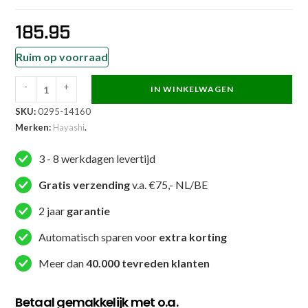
185.95
Ruim op voorraad
-
+
IN WINKELWAGEN
Hayashi
SKU:
0295-14160
Karatepak
Merken:
Hayashi
.
-
Katamori
3 - 8 werkdagen levertijd
WKF
Approved
Gratis verzending
v.a. €75,- NL/BE
-
2 jaar
garantie
Wit
aantal
Automatisch sparen voor
extra korting
Meer dan
40.000 tevreden klanten
Betaal gemakkelijk met o.a.