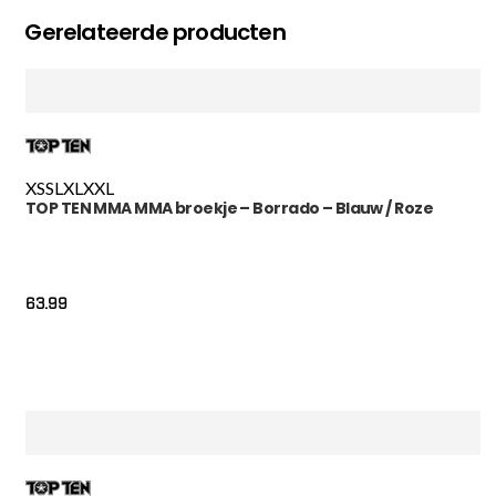
Gerelateerde producten
XS
S
L
XL
XXL
TOP TEN MMA MMA broekje – Borrado – Blauw / Roze
63.99