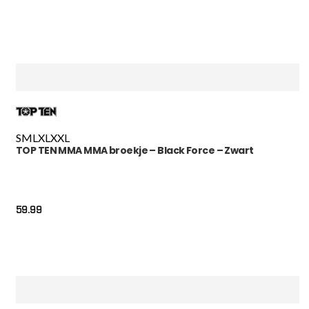
S
M
L
XL
XXL
TOP TEN MMA MMA broekje – Black Force – Zwart
59.99