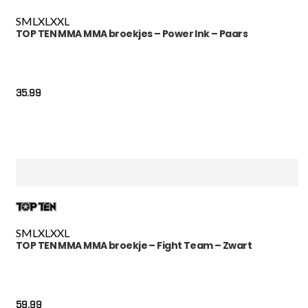
S
M
L
XL
XXL
TOP TEN MMA MMA broekjes – Power Ink – Paars
35.99
S
M
L
XL
XXL
TOP TEN MMA MMA broekje – Fight Team – Zwart
59.99