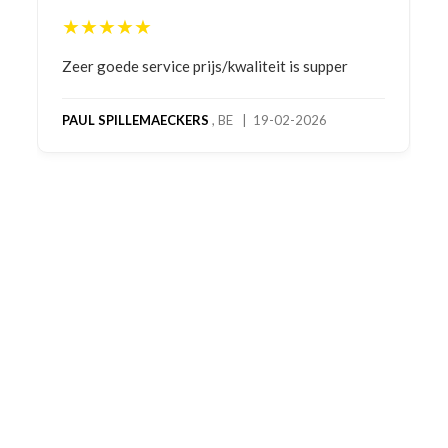
★★★★★
Bestelling gedaan vanwege goede prijzen en
product! Telefonisch contact gehad en 1e deel
bestelling al ontvangen met gifts, waardoor je
oog merkt voor echte service. Nu nog wachten
op deel 2 en kickboksen maar!
MC MAASTRICHT
, NL | 11-02-2026