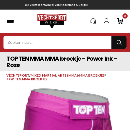
Ga
Gratis verzending vanaf € 75,-
naar
0
inhoud
VER
ZOE
TOP TEN MMA MMA broekje – Power Ink –
Roze
VECHTSPORT
/
MIXED MARTIAL ARTS (MMA)
/
MMA BROEKJES
/
TOP TEN MMA BROEKJES