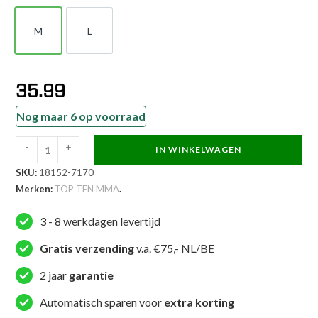
M
L
M
L
35.99
Nog maar 6 op voorraad
-
+
IN WINKELWAGEN
TOP
SKU:
18152-7170
TEN
Merken:
TOP TEN MMA
.
MMA
MMA
3 - 8 werkdagen levertijd
broekje
-
Gratis verzending
v.a. €75,- NL/BE
Power
2 jaar
garantie
Ink
-
Automatisch sparen voor
extra korting
Roze