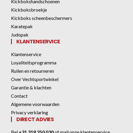
Kickbokshandschoenen
Kickboksbroekje
Kickboks scheenbeschermers
Karatepak
Judopak
KLANTENSERVICE
Klantenservice
Loyaliteitsprogramma
Ruilen en retourneren
Over Vechtsportwinkel
Garantie & klachten
Contact
Algemene voorwaarden
Privacy verklaring
DIRECT ADVIES
Bel
+31 318 250 030
of
mail onze klantenservice
.