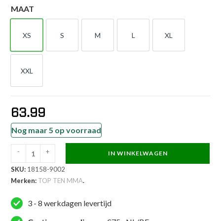
MAAT
XS
S
M
L
XL
XS
S
M
L
XL
XXL
XXL
63.99
Nog maar 5 op voorraad
-
+
IN WINKELWAGEN
TOP
SKU:
18158-9002
TEN
Merken:
TOP TEN MMA
.
MMA
MMA
3 - 8 werkdagen levertijd
broekje
-