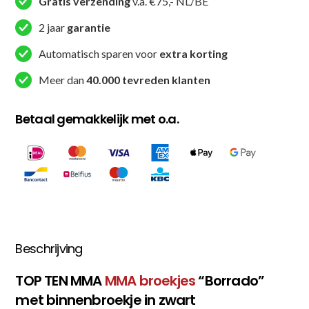
Gratis verzending
v.a. €75,- NL/BE
Borrado
2 jaar
garantie
-
Zwart
Automatisch sparen voor
extra korting
aantal
Meer dan
40.000 tevreden klanten
Betaal gemakkelijk met o.a.
Beschrijving
TOP TEN MMA
MMA broekjes
“Borrado”
met binnenbroekje in zwart