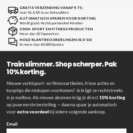
GRATIS VERZENDING VANAF € 75,-
naar NL & BE m.u.v. bokszakken
AUTOMATISCH SPAREN VOOR KORTING
Wordt gratis Vechtsportwinkel Member
2500+ SPORT EN FITNESS PRODUCTEN
Meer dan 30 Topmerken
HOGE KLANTBEOORDELINGEN (8.5/10)
En meer dan 40.000 klanten
Train slimmer. Shop scherper. Pak
10% korting.
Nieuwe vechtsport- en fitnessartikelen, frisse acties en
kooptips die miskopen voorkomen? Je krijgt ze rechtstreeks
in je mailbox. Als nieuwe abonnee krijg je direct
10% korting
op jouw eerste bestelling — daarna spaar je automatisch
voor
extra voordeel
bij iedere volgende aankoop.
Email