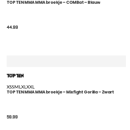
TOP TEN MMA MMA broekje – COMBat – Blauw
44.99
XS
S
M
L
XL
XXL
TOP TEN MMA MMA broekje – Mixfight Gorilla – Zwart
59.99