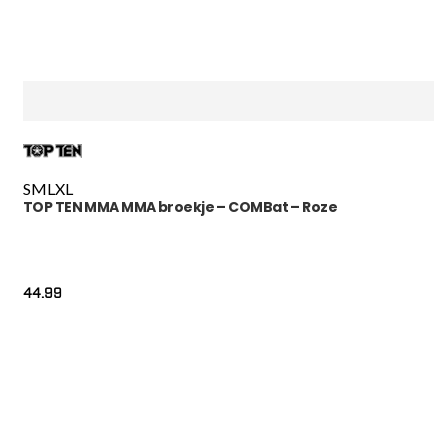
S
M
L
XL
TOP TEN MMA MMA broekje – COMBat – Roze
44.99