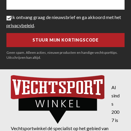
Ik ontvang graag de nieuwsbrief en ga akkoord met het
privacybeleid
.
Geen spam. Alleen acties, nieuwe producten en handige vechtsporttips.
Uitschrijven kan altijd.
Al
sind
s
200
7 is
Vechtsportwinkel dé specialist op het gebied van