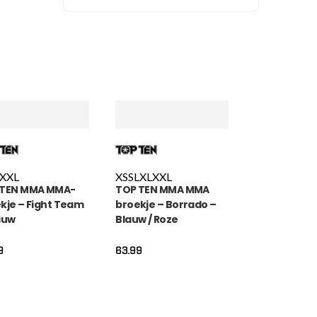
XXL
XS
S
L
XL
XXL
 TEN MMA MMA-
TOP TEN MMA MMA
kje – Fight Team
broekje – Borrado –
auw
Blauw / Roze
9
63.99