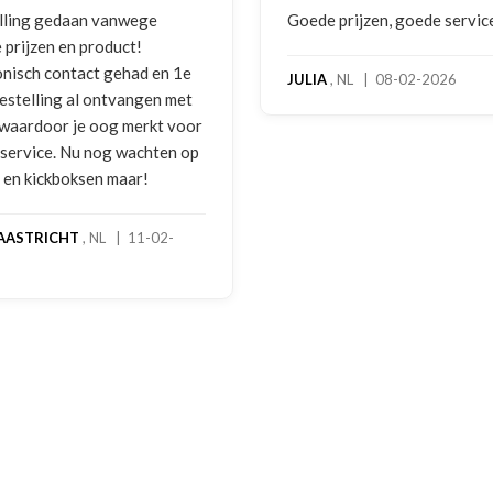
de prijzen, goede service
Zeer betrouwbaar en pers
benadering van de klant. 
hoog servicelevel. Bestel
IA
, NL | 08-02-2026
bokshandschoenen hadde
gebruikssporen. Hierover
melding gedaan per e-mai
foto's. Dezelfde avond we
gebeld door Hans van den
handschoenen bleken een
geretourneerd product, m
stond nergens vermeld. S
een goede oplossing gek
een extra korting voor de
handschoenen. En binnen 
dagen stond het bedrag al
rekening. Echt top!
MADO
, NL | 30-01-2026