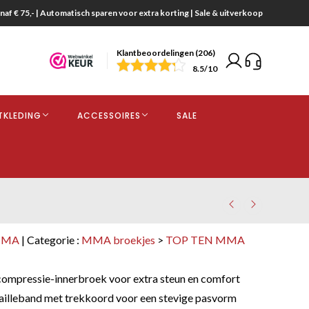
naf € 75,- | Automatisch sparen voor extra korting | Sale & uitverkoop
Klantbeoordelingen (206)
end
8.5
/10
opdracht
TKLEDING
ACCESSOIRES
SALE
kjes
MMA
| Categorie :
MMA broekjes
>
TOP TEN MMA
ompressie-innerbroek voor extra steun en comfort
illeband met trekkoord voor een stevige pasvorm