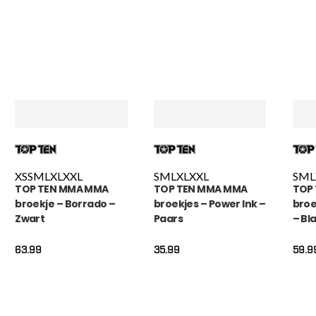
XS
S
M
L
XL
XXL
S
M
L
XL
XXL
S
M
L
TOP TEN MMA MMA
TOP TEN MMA MMA
TOP
broekje – Borrado –
broekjes – Power Ink –
broe
Zwart
Paars
– Bl
63.99
35.99
59.9