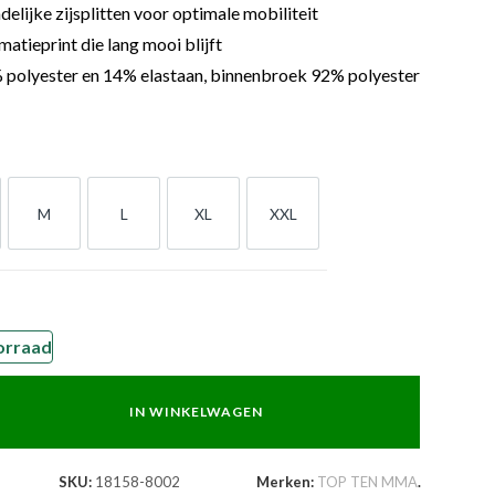
lijke zijsplitten voor optimale mobiliteit
tieprint die lang mooi blijft
 polyester en 14% elastaan, binnenbroek 92% polyester
M
L
XL
XXL
M
L
XL
XXL
orraad
IN WINKELWAGEN
SKU:
18158-8002
Merken:
TOP TEN MMA
.