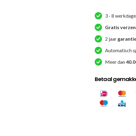
MMA
broekje
3 - 8 werkdage
-
Borrado
Gratis verze
-
2 jaar
garanti
Bruin
aantal
Automatisch s
Meer dan
40.0
Betaal gemakkel