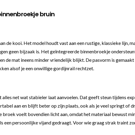
innenbroekje bruin
e kooi. Het model houdt vast aan een rustige, klassieke lijn, maa
gen geen bijzaak is. Het geïntegreerde binnenbroekje ondersteunt
en de mat ineens minder vriendelijk blijkt. De pasvorm is gemaakt
kken alsof je een onwillige gordijnrail rechtzet.
alles net wat stabieler laat aanvoelen. Dat geeft steun tijdens e
abel aan en blijft beter op zijn plaats, ook als je veel springt of d
e broek voelt bovendien licht aan, omdat het materiaal bewust mi
ls een persoonlijke vijand gedraagt. Voor wie graag strak traint z