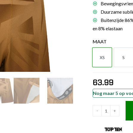
Bewegingsvriende
es
Duurzame sublima
schoenen
Buitenzijde 86%
gsartikelen
en 8% elastaan
MAAT
ingsmateriaal
XS
S
pen
XS
S
n trapkussens
sens en pads
63.99
Nog maar 5 op vo
-
+
TOP
TEN
MMA