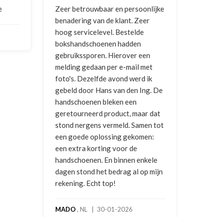
oonlijke
Goede communicatie, artikel goed
Co
Zeer
ontvangen
en
de
vr
n
NICO VERMUNICHT
, BE | 29-01-
 een
2026
BR
l met
20
rd ik
 Ing. De
aar dat
amen tot
omen:
enkele
 op mijn