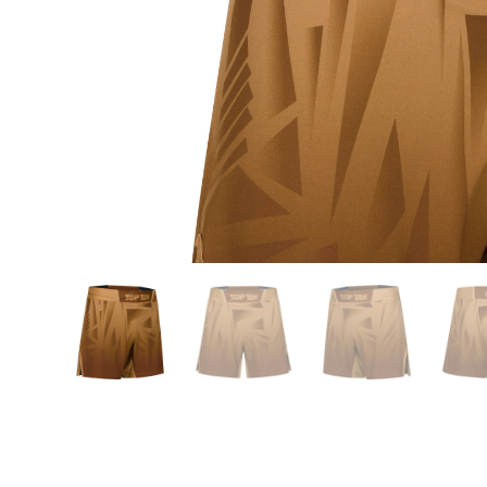
Karate
Voor dam
Zakhand
Taekwondo
Trainin
Brazilian Jiu jitsu
Bokszak
Bevestig
Krav Maga
bokszak
Bokspop
Stoot- e
Stootkus