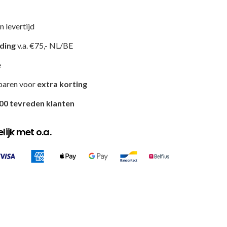
n levertijd
nding
v.a. €75,- NL/BE
e
paren voor
extra korting
00 tevreden klanten
ijk met o.a.