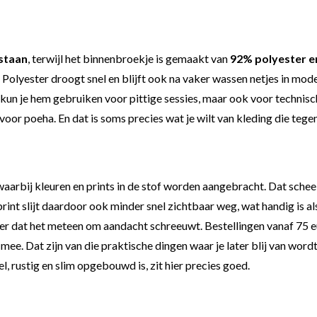
staan
, terwijl het binnenbroekje is gemaakt van
92% polyester e
. Polyester droogt snel en blijft ook na vaker wassen netjes in mo
n je hem gebruiken voor pittige sessies, maar ook voor technische 
oor poeha. En dat is soms precies wat je wilt van kleding die tege
aarbij kleuren en prints in de stof worden aangebracht. Dat scheel
int slijt daardoor ook minder snel zichtbaar weg, wat handig is als 
nder dat het meteen om aandacht schreeuwt. Bestellingen vanaf 75
e. Dat zijn van die praktische dingen waar je later blij van wordt
 rustig en slim opgebouwd is, zit hier precies goed.