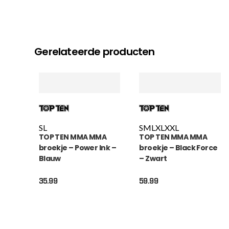
Gerelateerde producten
S
L
S
M
L
XL
XXL
TOP TEN MMA MMA
TOP TEN MMA MMA
broekje – Power Ink –
broekje – Black Force
Blauw
– Zwart
35.99
59.99