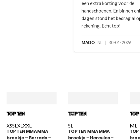
een extra korting voor de
handschoenen. En binnen en
dagen stond het bedrag al o
rekening. Echt top!
MADO
, NL | 30-01-2026
XS
S
L
XL
XXL
S
L
M
L
TOP TEN MMA MMA
TOP TEN MMA MMA
TOP
broekje – Borrado –
broekje – Hercules –
broe