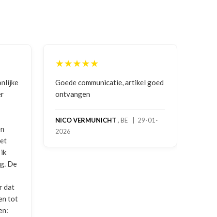
★★★★★
★
nlijke
Goede communicatie, artikel goed
Corre
er
ontvangen
en g
vrag
NICO VERMUNICHT
, BE | 29-01-
en
2026
BRE
met
2025
ik
ng. De
r dat
en tot
en: