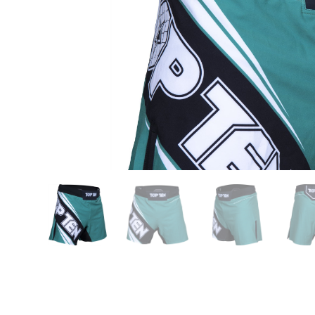
Karate
Voor dam
Zakhand
Taekwondo
Trainin
Brazilian Jiu jitsu
Bokszak
Bevestig
Krav Maga
bokszak
Bokspop
Stoot- e
Stootkus