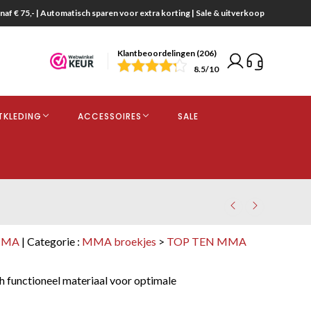
naf € 75,- | Automatisch sparen voor extra korting | Sale & uitverkoop
Klantbeoordelingen (206)
end
8.5
/10
opdracht
TKLEDING
ACCESSOIRES
SALE
kjes
MMA
| Categorie :
MMA broekjes
>
TOP TEN MMA
ch functioneel materiaal voor optimale