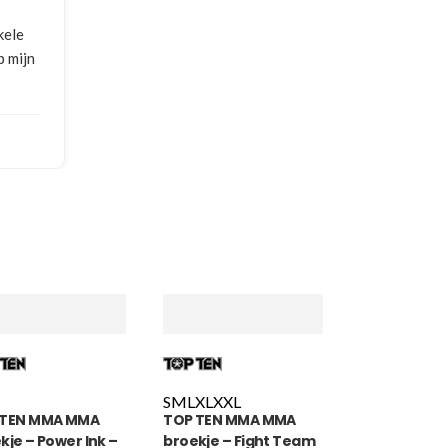
kele
p mijn
S
M
L
XL
XXL
 TEN MMA MMA
TOP TEN MMA MMA
kje – Power Ink –
broekje – Fight Team