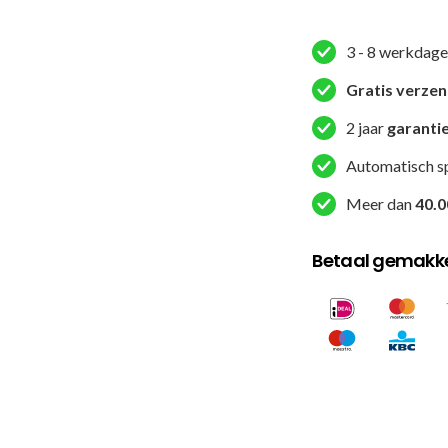
MMA
broekje
3 - 8 werkdage
-
Fight
Gratis verze
Team
2 jaar
garanti
-
Groen
Automatisch s
aantal
Meer dan
40.0
Betaal gemakkel