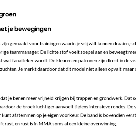
groen
met je bewegingen
n
zijn gemaakt voor trainingen waarin je vrij wilt kunnen draaien, s
jverige teammanager. De lichte stof voelt soepel aan en beweegt me
mat wat fanatieker wordt. De kleuren en patronen zijn direct in de 
e zuchten. Je merkt daardoor dat dit model niet alleen opvalt, maar 
dat je benen meer vrijheid krijgen bij trappen en grondwerk. Dat sch
 waardoor de broek luchtiger aanvoelt tijdens intensieve rondes. De 
r kunt afstemmen op je eigen voorkeur. De band is bovendien verste
t rust, en rust is in MMA soms al een kleine overwinning.