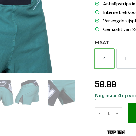
Antislipstrips 
es
Interne trekkoor
schoenen
Verlengde zijspl
gsartikelen
Gemaakt van 92
MAAT
ingsmateriaal
S
L
pen
S
L
n trapkussens
sens en pads
59.99
Nog maar 4 op vo
-
+
TOP
TEN
MMA