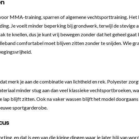
en
 voor MMA-training, sparren of algemene vechtsporttraining. Het l
ing. Je voelt minder beperking bij grondwerk, terwijl de stevige afw
ak te knellen, dus je kunt vrij bewegen zonder dat het geheel gaat
tailleband comfortabel moet blijven zitten zonder te snijden. Wie g
egingsvrijheid.
n dat merk je aan de combinatie van lichtheid en rek. Polyester zorgt 
riaal minder stug aan dan veel klassieke vechtsportbroeken, wat p
e lap blijft zitten. Ook na vaker wassen blijft het model doorgaans
 nieuwe sportgarderobe.
cus
ting, en dat is een van die kleine dingen waar je later blij van wo