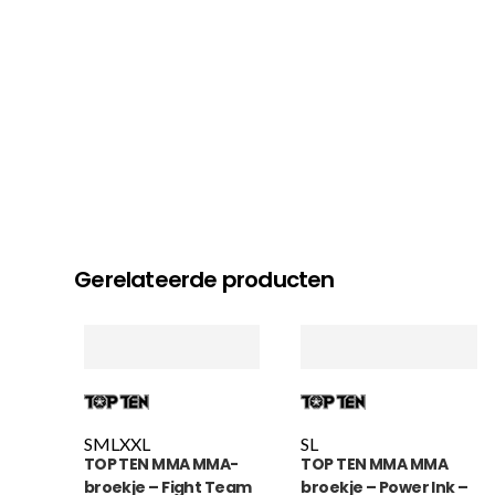
Gerelateerde producten
S
M
L
XXL
S
L
TOP TEN MMA MMA-
TOP TEN MMA MMA
broekje – Fight Team
broekje – Power Ink –