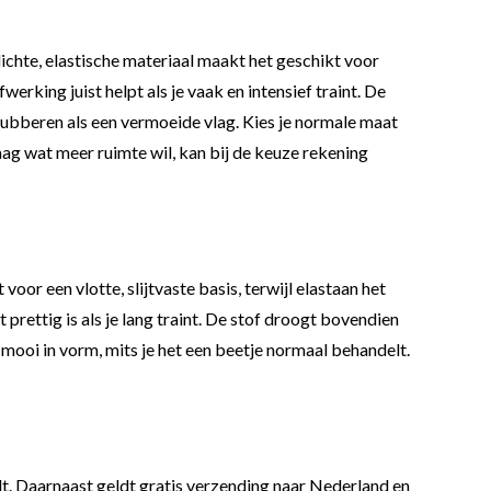
ichte, elastische materiaal maakt het geschikt voor
erking juist helpt als je vaak en intensief traint. De
 lubberen als een vermoeide vlag. Kies je normale maat
raag wat meer ruimte wil, kan bij de keuze rekening
voor een vlotte, slijtvaste basis, terwijl elastaan het
rettig is als je lang traint. De stof droogt bovendien
 mooi in vorm, mits je het een beetje normaal behandelt.
rdt. Daarnaast geldt gratis verzending naar Nederland en