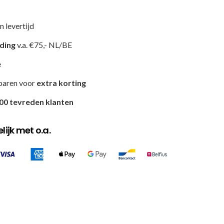
n levertijd
nding
v.a. €75,- NL/BE
e
paren voor
extra korting
00 tevreden klanten
ijk met o.a.