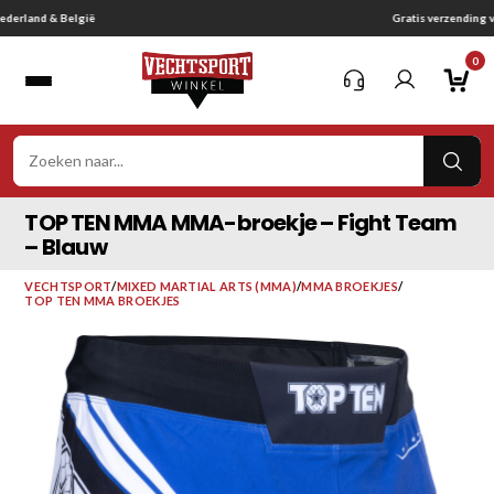
Ga
Gratis verzending vanaf € 75,-
naar
0
inhoud
VER
ZOE
TOP TEN MMA MMA-broekje – Fight Team
– Blauw
VECHTSPORT
/
MIXED MARTIAL ARTS (MMA)
/
MMA BROEKJES
/
TOP TEN MMA BROEKJES