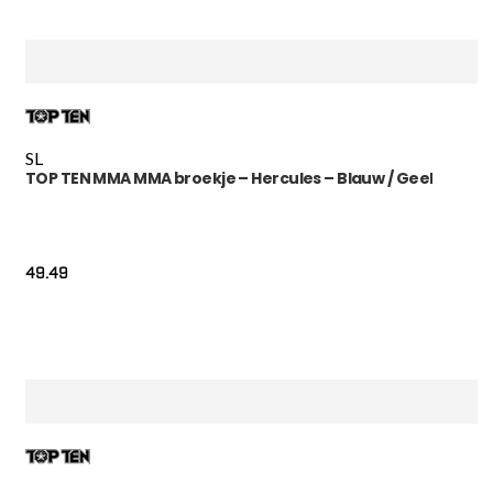
S
L
TOP TEN MMA MMA broekje – Hercules – Blauw / Geel
49.49