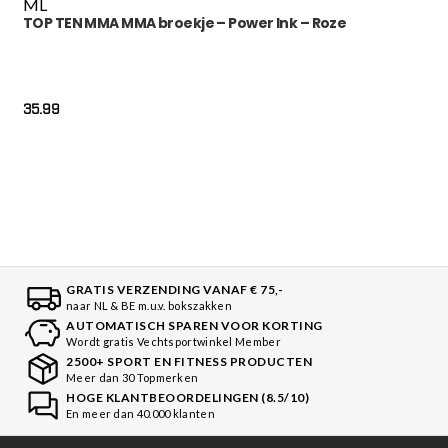
M
L
TOP TEN MMA MMA broekje – Power Ink – Roze
35.99
GRATIS VERZENDING VANAF € 75,-
naar NL & BE m.u.v. bokszakken
AUTOMATISCH SPAREN VOOR KORTING
Wordt gratis Vechtsportwinkel Member
2500+ SPORT EN FITNESS PRODUCTEN
Meer dan 30 Topmerken
HOGE KLANTBEOORDELINGEN (8.5/10)
En meer dan 40.000 klanten