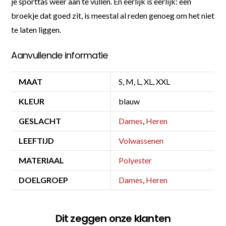
je sporttas weer aan te vullen. En eerlijk is eerlijk: een
broekje dat goed zit, is meestal al reden genoeg om het niet
te laten liggen.
Aanvullende informatie
MAAT
S, M, L, XL, XXL
KLEUR
blauw
GESLACHT
Dames
,
Heren
LEEFTIJD
Volwassenen
MATERIAAL
Polyester
DOELGROEP
Dames
,
Heren
Dit zeggen onze klanten