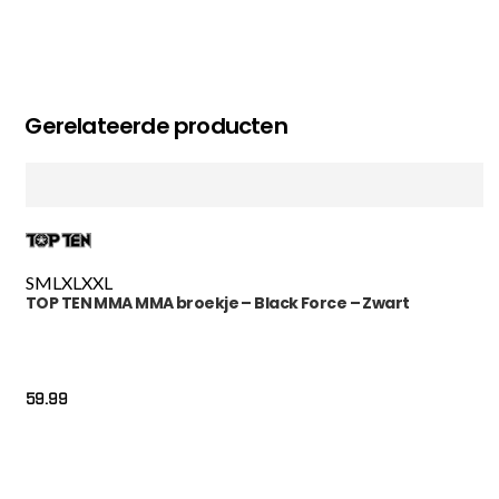
Gerelateerde producten
S
M
L
XL
XXL
TOP TEN MMA MMA broekje – Black Force – Zwart
59.99