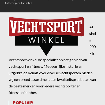
Uitschrijven kan altijd.
Al
sind
s
200
7 is
Vechtsportwinkel dé specialist op het gebied van
vechtsport en fitness. Met een rijke historie en
uitgebreide kennis over diverse vechtsporten bieden
wij een breed assortiment aan kwaliteitsproducten van
de beste merken voor iedere vechtsporter en
fitnessliefhebber.
POPULAIR