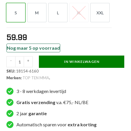
S
M
L
XL
XXL
S
M
L
XL
XXL
59.99
Nog maar 5 op voorraad
-
+
IN WINKELWAGEN
TOP
SKU:
18154-6160
TEN
Merken:
TOP TEN MMA
.
MMA
MMA-
3 - 8 werkdagen levertijd
broekje
-
Gratis verzending
v.a. €75,- NL/BE
Fight
2 jaar
garantie
Team
-
Automatisch sparen voor
extra korting
Blauw