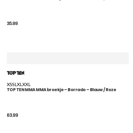
35.99
XS
S
L
XL
XXL
TOP TEN MMA MMA broekje – Borrado – Blauw / Roze
63.99