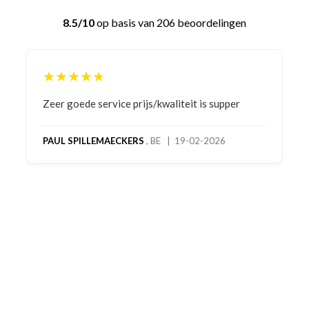
8.5/10
op basis van 206 beoordelingen
★★★★★
Bestelling gedaan vanwege goede prijzen en
product! Telefonisch contact gehad en 1e deel
bestelling al ontvangen met gifts, waardoor je
oog merkt voor echte service. Nu nog wachten
op deel 2 en kickboksen maar!
MC MAASTRICHT
, NL | 11-02-2026