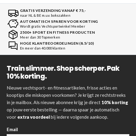
GRATIS VERZENDING VANAF € 75,-
naar NL & BE m.u.v. bokszakken
AUTOMATISCH SPAREN VOOR KORTING
Wordt gratis Vechtsportwinkel Member
2500+ SPORT EN FITNESS PRODUCTEN
Meer dan 30 Topmerken
HOGE KLANTBEOORDELINGEN (8.5/10)
En meer dan 40.000 klanten
Train slimmer. Shop scherper. Pak
10% korting.
Nieuwe vechtsport- en fitnessartikelen, frisse acties en
kooptips die miskopen voorkomen? Je krijgt ze rechtstreeks
in je mailbox. Als nieuwe abonnee krijg je direct
10% korting
op jouw eerste bestelling — daarna spaar je automatisch
voor
extra voordeel
bij iedere volgende aankoop.
Email