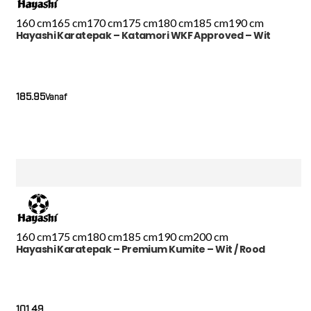
160 cm
165 cm
170 cm
175 cm
180 cm
185 cm
190 cm
Hayashi Karatepak – Katamori WKF Approved – Wit
185.95
Vanaf
160 cm
175 cm
180 cm
185 cm
190 cm
200 cm
Hayashi Karatepak – Premium Kumite – Wit / Rood
101.49