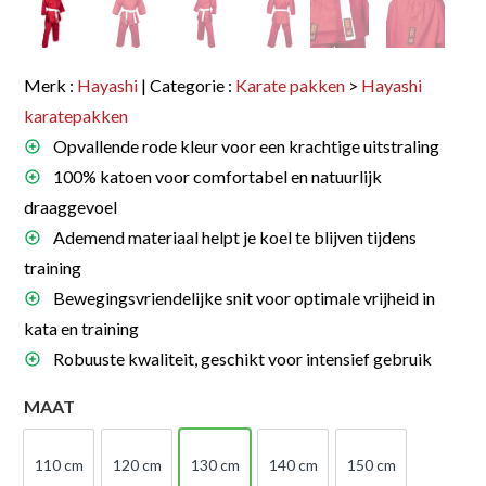
Merk :
Hayashi
| Categorie :
Karate pakken
>
Hayashi
karatepakken
Opvallende rode kleur voor een krachtige uitstraling
100% katoen voor comfortabel en natuurlijk
draaggevoel
Ademend materiaal helpt je koel te blijven tijdens
training
Bewegingsvriendelijke snit voor optimale vrijheid in
kata en training
Robuuste kwaliteit, geschikt voor intensief gebruik
MAAT
110 cm
120 cm
130 cm
140 cm
150 cm
110 cm
120 cm
130 cm
140 cm
150 cm