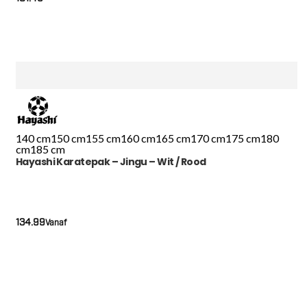
140 cm
150 cm
155 cm
160 cm
165 cm
170 cm
175 cm
180
cm
185 cm
Hayashi Karatepak – Jingu – Wit / Rood
134.99
Vanaf