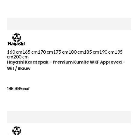
160 cm
165 cm
170 cm
175 cm
180 cm
185 cm
190 cm
195
cm
200 cm
Hayashi Karatepak – Premium Kumite WKF Approved –
Wit / Blauw
139.99
Vanaf