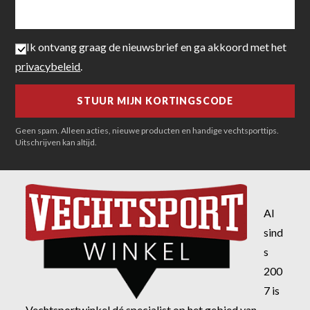
Ik ontvang graag de nieuwsbrief en ga akkoord met het
privacybeleid
.
Geen spam. Alleen acties, nieuwe producten en handige vechtsporttips.
Uitschrijven kan altijd.
Al
sind
s
200
7 is
Vechtsportwinkel dé specialist op het gebied van