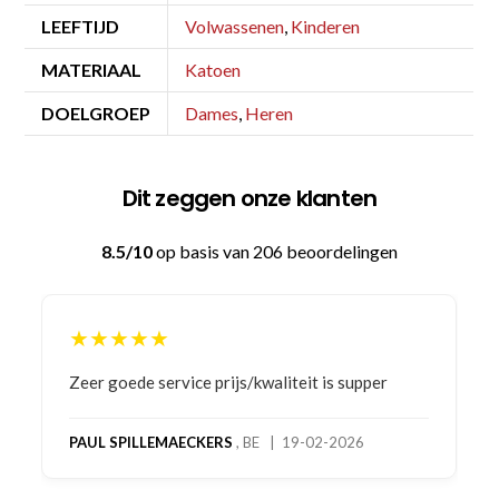
LEEFTIJD
Volwassenen
,
Kinderen
MATERIAAL
Katoen
DOELGROEP
Dames
,
Heren
Dit zeggen onze klanten
8.5/10
op basis van 206 beoordelingen
★★★★★
Bestelling gedaan vanwege goede prijzen en
product! Telefonisch contact gehad en 1e deel
bestelling al ontvangen met gifts, waardoor je
oog merkt voor echte service. Nu nog wachten
op deel 2 en kickboksen maar!