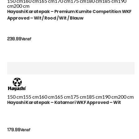
150 cm
160 cm
165 cm
170 cm
175 cm
180 cm
185 cm
190
cm
200 cm
Hayashi Karatepak – Premium Kumite Competition WKF
Approved – Wit / Rood / Wit / Blauw
239.99
Vanaf
150 cm
155 cm
160 cm
165 cm
175 cm
185 cm
190 cm
200 cm
Hayashi Karatepak – Katamori WKF Approved – Wit
179.99
Vanaf