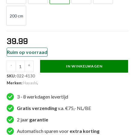
200 cm
200 cm
39.99
Ruim op voorraad
-
+
IN WINKELWAGEN
Hayashi
SKU:
022-4130
Karatepak
Merken:
Hayashi
.
-
Kirin
3 - 8 werkdagen levertijd
-
Rood
Gratis verzending
v.a. €75,- NL/BE
aantal
2 jaar
garantie
Automatisch sparen voor
extra korting