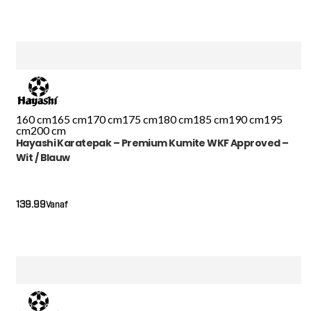
160 cm
165 cm
170 cm
175 cm
180 cm
185 cm
190 cm
195
cm
200 cm
Hayashi Karatepak – Premium Kumite WKF Approved –
Wit / Blauw
139.99
Vanaf