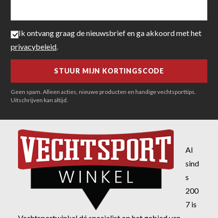
Ik ontvang graag de nieuwsbrief en ga akkoord met het
privacybeleid
.
Geen spam. Alleen acties, nieuwe producten en handige vechtsporttips.
Uitschrijven kan altijd.
Al
sind
s
200
7 is
Vechtsportwinkel dé specialist op het gebied van