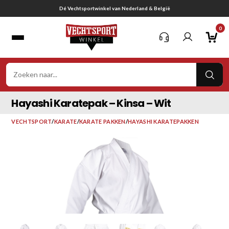
Ga
Gratis verzending vanaf € 75,-
naar
0
inhoud
VER
ZOE
Hayashi Karatepak – Kinsa – Wit
VECHTSPORT
/
KARATE
/
KARATE PAKKEN
/
HAYASHI KARATEPAKKEN