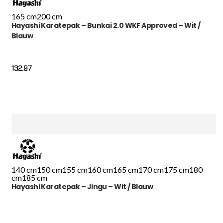
165 cm
200 cm
Hayashi Karatepak – Bunkai 2.0 WKF Approved – Wit /
Blauw
132.97
140 cm
150 cm
155 cm
160 cm
165 cm
170 cm
175 cm
180
cm
185 cm
Hayashi Karatepak – Jingu – Wit / Blauw