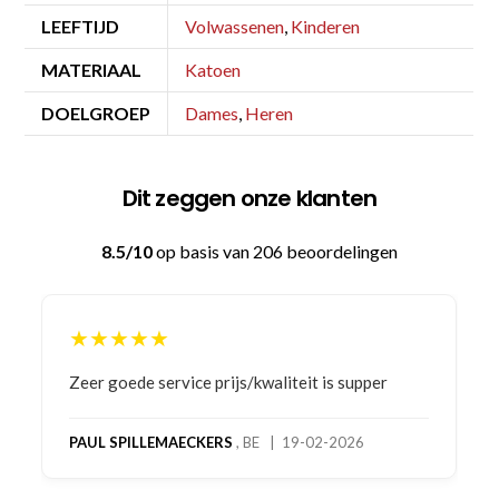
LEEFTIJD
Volwassenen
,
Kinderen
MATERIAAL
Katoen
DOELGROEP
Dames
,
Heren
Dit zeggen onze klanten
8.5/10
op basis van 206 beoordelingen
★★★★★
Bestelling gedaan vanwege goede prijzen en
product! Telefonisch contact gehad en 1e deel
bestelling al ontvangen met gifts, waardoor je
oog merkt voor echte service. Nu nog wachten
op deel 2 en kickboksen maar!