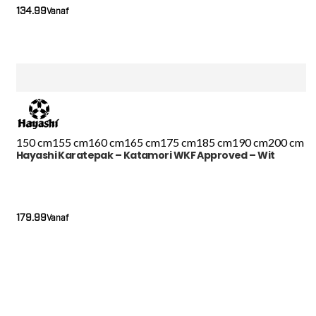
134.99
Vanaf
150 cm
155 cm
160 cm
165 cm
175 cm
185 cm
190 cm
200 cm
Hayashi Karatepak – Katamori WKF Approved – Wit
179.99
Vanaf