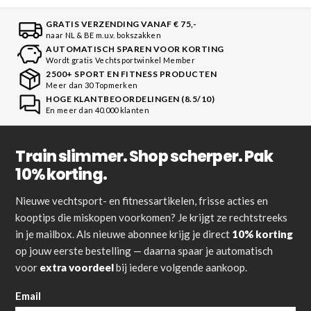
GRATIS VERZENDING VANAF € 75,-
naar NL & BE m.u.v. bokszakken
AUTOMATISCH SPAREN VOOR KORTING
Wordt gratis Vechtsportwinkel Member
2500+ SPORT EN FITNESS PRODUCTEN
Meer dan 30 Topmerken
HOGE KLANTBEOORDELINGEN (8.5/10)
En meer dan 40.000 klanten
Train slimmer. Shop scherper. Pak
10% korting.
Nieuwe vechtsport- en fitnessartikelen, frisse acties en
kooptips die miskopen voorkomen? Je krijgt ze rechtstreeks
in je mailbox. Als nieuwe abonnee krijg je direct
10% korting
op jouw eerste bestelling — daarna spaar je automatisch
voor
extra voordeel
bij iedere volgende aankoop.
Email