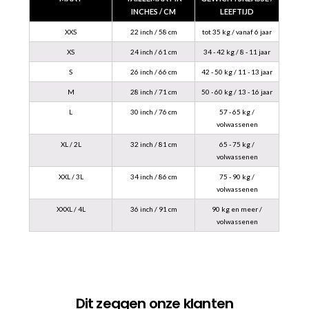
INCHES / CM
LEEFTIJD
XXS
22 inch / 58 cm
tot 35 kg / vanaf 6 jaar
XS
24 inch / 61 cm
34 - 42 kg / 8 - 11 jaar
S
26 inch / 66 cm
42 - 50 kg / 11 - 13 jaar
M
28 inch / 71 cm
50 - 60 kg / 13 - 16 jaar
L
30 inch / 76 cm
57 - 65 kg /
volwassenen
XL / 2L
32 inch / 81 cm
65 - 75 kg /
volwassenen
XXL / 3L
34 inch / 86 cm
75 - 90 kg /
volwassenen
XXXL / 4L
36 inch / 91 cm
90 kg en meer /
volwassenen
Dit zeggen onze klanten