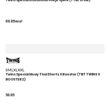
69.95
Vanaf
S
M
L
XL
XXL
Twins Special Muay Thai Shorts X Booster (TBT TWINS X
BOOSTER 2)
59.95