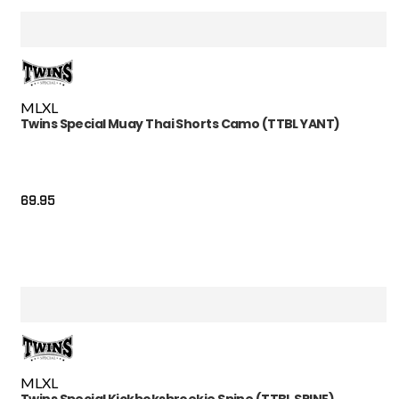
M
L
XL
Twins Special Muay Thai Shorts Camo (TTBL YANT)
69.95
M
L
XL
Twins Special Kickboksbroekje Spine (TTBL SPINE)