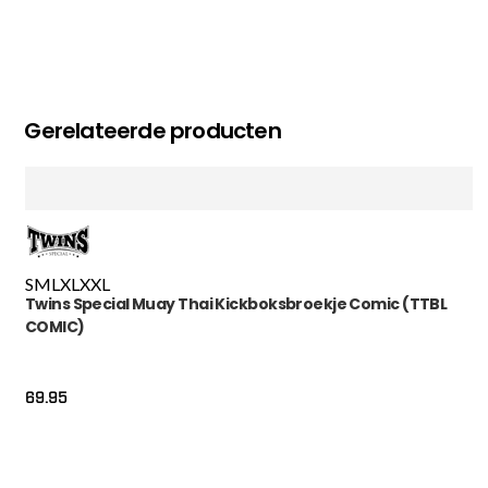
Gerelateerde producten
S
M
L
XL
XXL
Twins Special Muay Thai Kickboksbroekje Comic (TTBL
COMIC)
69.95