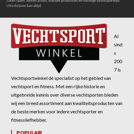
Geen spam. Alleen acties, nieuwe producten en handige vechtsporttips.
Uitschrijven kan altijd.
Al
sind
s
200
7 is
Vechtsportwinkel dé specialist op het gebied van
vechtsport en fitness. Met een rijke historie en
uitgebreide kennis over diverse vechtsporten bieden
wij een breed assortiment aan kwaliteitsproducten van
de beste merken voor iedere vechtsporter en
fitnessliefhebber.
POPULAIR