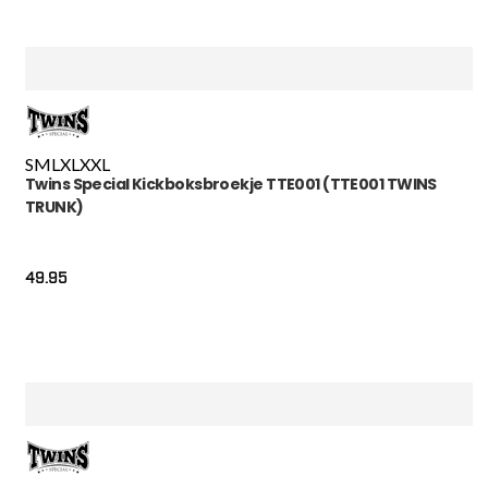
S
M
L
XL
XXL
Twins Special Kickboksbroekje TTE001 (TTE001 TWINS
TRUNK)
49.95