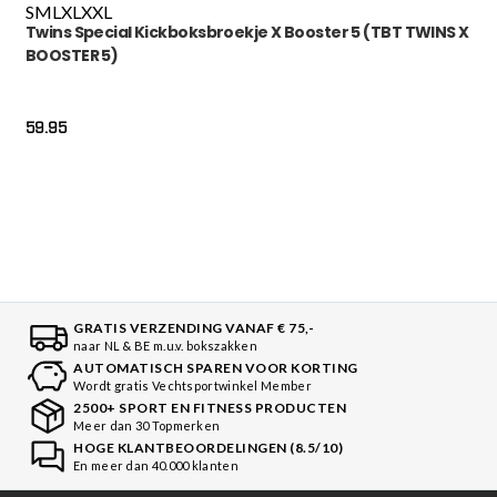
S
M
L
XL
XXL
Twins Special Kickboksbroekje X Booster 5 (TBT TWINS X
BOOSTER 5)
59.95
GRATIS VERZENDING VANAF € 75,-
naar NL & BE m.u.v. bokszakken
AUTOMATISCH SPAREN VOOR KORTING
Wordt gratis Vechtsportwinkel Member
2500+ SPORT EN FITNESS PRODUCTEN
Meer dan 30 Topmerken
HOGE KLANTBEOORDELINGEN (8.5/10)
En meer dan 40.000 klanten