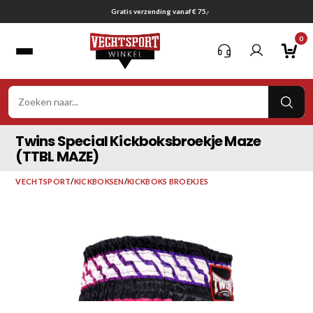
Ga
Gratis verzending vanaf € 75,-
naar
0
inhoud
VER
ZOE
Twins Special Kickboksbroekje Maze
(TTBL MAZE)
VECHTSPORT
/
KICKBOKSEN
/
KICKBOKS BROEKJES